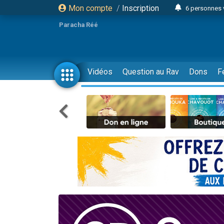
Mon compte
/
Inscription
6 personnes 
4 personn
Paracha Réé
2 personn
17 personnes
4 personnes 
Vidéos
Question au Rav
Dons
F
Il reste 
23 person
Eva vient de
4 personnes 
3 personnes 
3 personn
Odaya vient 
13 personnes
2 personnes 
30 perso