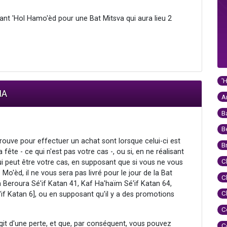
ant 'Hol Hamo'èd pour une Bat Mitsva qui aura lieu 2
'
IA
A
B
B
rouve pour effectuer un achat sont lorsque celui-ci est
B
fête - ce qui n'est pas votre cas -, ou si, en ne réalisant
C
ui peut être votre cas, en supposant que si vous ne vous
Mo'èd, il ne vous sera pas livré pour le jour de la Bat
C
 Beroura Sé'if Katan 41, Kaf Ha'haïm Sé'if Katan 64,
C
if Katan 6], ou en supposant qu'il y a des promotions
C
it d'une perte, et que, par conséquent, vous pouvez
C