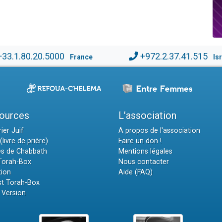
+33.1.80.20.5000
+972.2.37.41.515
France
Is
ources
L'association
ier Juif
A propos de l'association
(livre de prière)
Faire un don !
es de Chabbath
Mentions légales
 Torah-Box
Nous contacter
tion
Aide (FAQ)
t Torah-Box
 Version