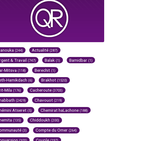
Hanouka
Actualité
(244)
(287)
rgent & Travail
Balak
Bamidbar
(747)
(1)
(1)
ar-Mitsva
Berechit
(118)
(1)
eth-Hamikdach
Brakhot
(6)
(1520)
rit-Mila
Cacheroute
(176)
(3703)
habbath
Chavouot
(2429)
(219)
hémini Atseret
Chemirat haLachone
(5)
(188)
hemita
Chiddoukh
(135)
(200)
ommunauté
Compte du Omer
(3)
(264)
onversion
Couple
(303)
(297)