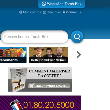
WhatsApp Torah-Box
...
Mon compte
Calendrier
Columbus
vertissements
Livres
Rabbanim
bre