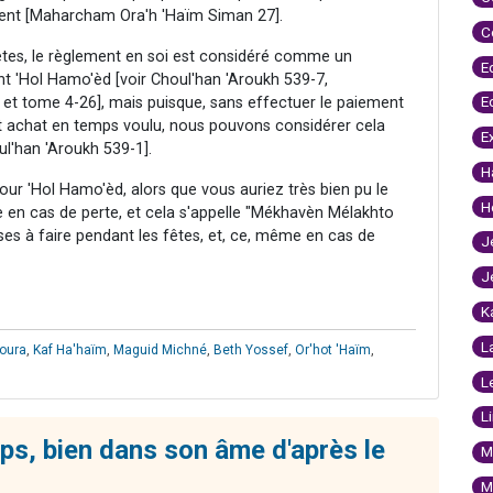
tement [Maharcham Ora'h 'Haïm Siman 27].
C
s fêtes, le règlement en soi est considéré comme un
E
t 'Hol Hamo'èd [voir Choul'han 'Aroukh 539-7,
E
t tome 4-26], mais puisque, sans effectuer le paiement
t achat en temps voulu, nous pouvons considérer cela
E
l'han 'Aroukh 539-1].
H
ur 'Hol Hamo'èd, alors que vous auriez très bien pu le
H
me en cas de perte, et cela s'appelle "Mékhavèn Mélakhto
oses à faire pendant les fêtes, et, ce, même en cas de
J
J
K
L
oura
,
Kaf Ha'haïm
,
Maguid Michné
,
Beth Yossef
,
Or'hot 'Haïm
,
L
L
ps, bien dans son âme d'après le
M
M