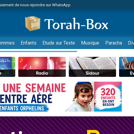
viennent de nous rejoindre sur WhatsApp
es viennent de faire un don pour Reloger Rivka, 6 enfants, victime de violences
es viennent de faire un don pour 1 Journée de Vacances Pour les Enfants
 viennent de demander une bénédiction
viennent de nous rejoindre sur WhatsApp
emmes
Enfants
Etude sur Texte
Musique
Paracha
Di
49 places pour étudier en groupe sur Zoom
nes viennent de faire un don pour Diane, 80 ans, dans un appartement insalu
 donner son Maasser
viennent de nous rejoindre sur WhatsApp
viennent de nous rejoindre sur WhatsApp
es viennent de faire un don pour 5 jours de vacances aux Orphelins
de donner son Maasser
 viennent de demander une bénédiction
viennent de nous rejoindre sur WhatsApp
nnes viennent de faire un don pour Sauvez la jambe de Yohan