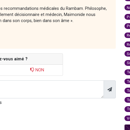
N
 des recommandations médicales du Rambam. Philosophe,
ement décisionnaire et médecin, Maïmonide nous
P
n dans son corps, bien dans son âme ».
P
R
R
S
z-vous aimé ?
S
NON
T
T
T
T
s
T
V