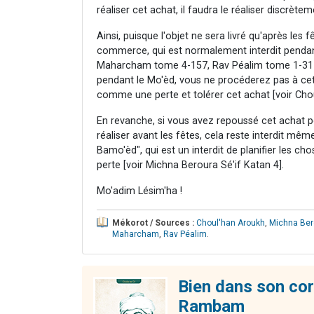
réaliser cet achat, il faudra le réaliser discrè
Ainsi, puisque l'objet ne sera livré qu'après le
commerce, qui est normalement interdit pendan
Maharcham tome 4-157, Rav Péalim tome 1-31 e
pendant le Mo'èd, vous ne procéderez pas à ce
comme une perte et tolérer cet achat [voir Chou
En revanche, si vous avez repoussé cet achat po
réaliser avant les fêtes, cela reste interdit mê
Bamo'èd", qui est un interdit de planifier les ch
perte [voir Michna Beroura Sé'if Katan 4].
Mo'adim Lésim'ha !
Mékorot / Sources :
Choul'han Aroukh
,
Michna Ber
Maharcham
,
Rav Péalim
.
Bien dans son cor
Rambam