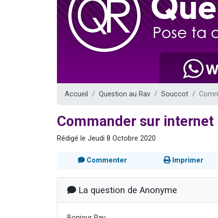
Il reste 
12 nouve
3 personnes 
2 personnes 
2 personnes 
Accueil
Question au Rav
Souccot
Comma
Commander sur internet 
Rédigé le Jeudi 8 Octobre 2020
Commenter
Imprimer
La question de Anonyme
Bonjour Rav,