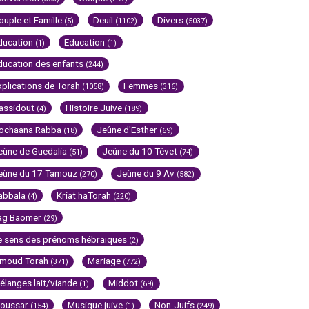
ouple et Famille
Deuil
Divers
(5)
(1102)
(5037)
ducation
Education
(1)
(1)
ducation des enfants
(244)
xplications de Torah
Femmes
(1058)
(316)
assidout
Histoire Juive
(4)
(189)
ochaana Rabba
Jeûne d'Esther
(18)
(69)
eûne de Guedalia
Jeûne du 10 Tévet
(51)
(74)
eûne du 17 Tamouz
Jeûne du 9 Av
(270)
(582)
abbala
Kriat haTorah
(4)
(220)
ag Baomer
(29)
e sens des prénoms hébraïques
(2)
imoud Torah
Mariage
(371)
(772)
élanges lait/viande
Middot
(1)
(69)
oussar
Musique juive
Non-Juifs
(154)
(1)
(249)