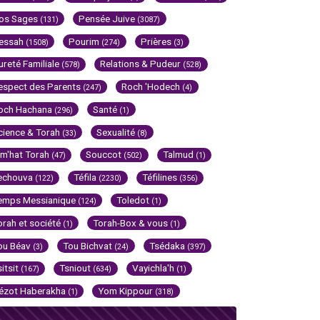
os Sages
Pensée Juive
(131)
(3087)
essah
Pourim
Prières
(1508)
(274)
(3)
ureté Familiale
Relations & Pudeur
(578)
(528)
espect des Parents
Roch 'Hodech
(247)
(4)
och Hachana
Santé
(296)
(1)
cience & Torah
Sexualité
(33)
(8)
im'hat Torah
Souccot
Talmud
(47)
(502)
(1)
echouva
Téfila
Téfilines
(122)
(2230)
(356)
emps Messianique
Toledot
(124)
(1)
orah et société
Torah-Box & vous
(1)
(1)
ou Béav
Tou Bichvat
Tsédaka
(3)
(24)
(397)
sitsit
Tsniout
Vayichla'h
(167)
(634)
(1)
ézot Haberakha
Yom Kippour
(1)
(318)