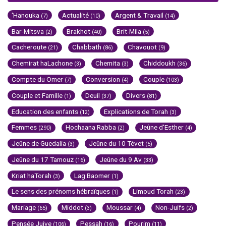
'Hanouka
Actualité
Argent & Travail
(7)
(10)
(14)
Bar-Mitsva
Brakhot
Brit-Mila
(2)
(40)
(5)
Cacheroute
Chabbath
Chavouot
(21)
(86)
(9)
Chemirat haLachone
Chemita
Chiddoukh
(3)
(3)
(36)
Compte du Omer
Conversion
Couple
(7)
(4)
(103)
Couple et Famille
Deuil
Divers
(1)
(37)
(81)
Education des enfants
Explications de Torah
(12)
(3)
Femmes
Hochaana Rabba
Jeûne d'Esther
(290)
(2)
(4)
Jeûne de Guedalia
Jeûne du 10 Tévet
(3)
(5)
Jeûne du 17 Tamouz
Jeûne du 9 Av
(16)
(33)
Kriat haTorah
Lag Baomer
(3)
(1)
Le sens des prénoms hébraïques
Limoud Torah
(1)
(23)
Mariage
Middot
Moussar
Non-Juifs
(65)
(3)
(4)
(2)
Pensée Juive
Pessah
Pourim
(106)
(16)
(11)