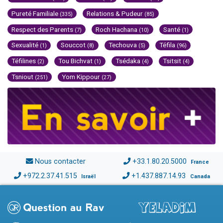
Pureté Familiale
Relations & Pudeur
(335)
(85)
Respect des Parents
Roch Hachana
Santé
(7)
(10)
(1)
Sexualité
Souccot
Techouva
Téfila
(1)
(8)
(5)
(96)
Téfilines
Tou Bichvat
Tsédaka
Tsitsit
(2)
(1)
(4)
(4)
Tsniout
Yom Kippour
(251)
(27)
Nous contacter
+33.1.80.20.5000
France
+972.2.37.41.515
+1.437.887.14.93
Israël
Canada