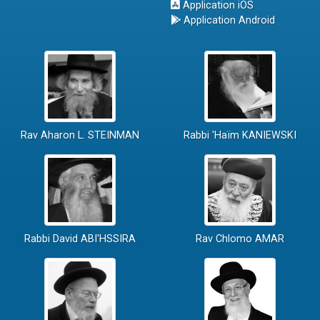
Application iOS
Application Android
Rav Aharon L. STEINMAN
Rabbi 'Haïm KANIEWSKI
Rabbi David ABI'HSSIRA
Rav Chlomo AMAR