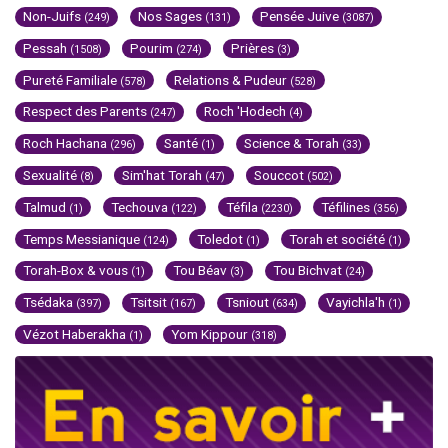
Non-Juifs
Nos Sages
Pensée Juive
(249)
(131)
(3087)
Pessah
Pourim
Prières
(1508)
(274)
(3)
Pureté Familiale
Relations & Pudeur
(578)
(528)
Respect des Parents
Roch 'Hodech
(247)
(4)
Roch Hachana
Santé
Science & Torah
(296)
(1)
(33)
Sexualité
Sim'hat Torah
Souccot
(8)
(47)
(502)
Talmud
Techouva
Téfila
Téfilines
(1)
(122)
(2230)
(356)
Temps Messianique
Toledot
Torah et société
(124)
(1)
(1)
Torah-Box & vous
Tou Béav
Tou Bichvat
(1)
(3)
(24)
Tsédaka
Tsitsit
Tsniout
Vayichla'h
(397)
(167)
(634)
(1)
Vézot Haberakha
Yom Kippour
(1)
(318)