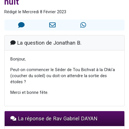
nuit
2 personnes viennent de faire un don pour 1 Journée de Vacances Pour les Enfants
Rédigé le Mercredi 8 Février 2023
17 personnes viennent de demander une bénédiction
4 personnes viennent de nous rejoindre sur WhatsApp
Il reste 49 places pour étudier en groupe sur Zoom
2 personnes viennent de nous rejoindre sur WhatsApp
La question de Jonathan B.
Bonjour,
Peut-on commencer le Séder de Tou Bichvat à la Chki'a
(coucher du soleil) ou doit-on attendre la sortie des
étoiles ?
Merci et bonne fête.
La réponse de Rav Gabriel DAYAN