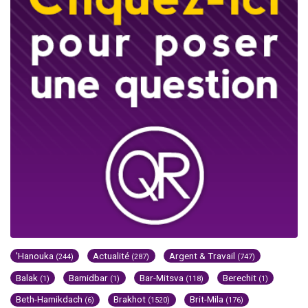
'Hanouka
Actualité
Argent & Travail
(244)
(287)
(747)
Balak
Bamidbar
Bar-Mitsva
Berechit
(1)
(1)
(118)
(1)
Beth-Hamikdach
Brakhot
Brit-Mila
(6)
(1520)
(176)