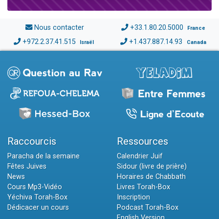
Nous contacter
+33.1.80.20.5000
France
+972.2.37.41.515
+1.437.887.14.93
Israël
Canada
Raccourcis
Ressources
Paracha de la semaine
Calendrier Juif
Fêtes Juives
Sidour (livre de prière)
News
Horaires de Chabbath
Cours Mp3-Vidéo
Livres Torah-Box
Yéchiva Torah-Box
Inscription
Dédicacer un cours
Podcast Torah-Box
English Version