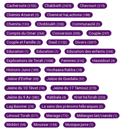
Cacheroute
Chabbath
Chavouot
(3703)
(2429)
(219)
Chémini Atseret
Chemirat haLachone
(5)
(188)
Chemita
Chiddoukh
Communauté
(135)
(200)
(3)
Compte du Omer
Conversion
Couple
(264)
(303)
(297)
Couple et Famille
Deuil
Divers
(5)
(1102)
(5037)
Education
Education
Education des enfants
(1)
(1)
(244)
Explications de Torah
Femmes
Hassidout
(1058)
(316)
(4)
Histoire Juive
Hochaana Rabba
(189)
(18)
Jeûne d'Esther
Jeûne de Guedalia
(69)
(51)
Jeûne du 10 Tévet
Jeûne du 17 Tamouz
(74)
(270)
Jeûne du 9 Av
Kabbala
Kriat haTorah
(582)
(4)
(220)
Lag Baomer
Le sens des prénoms hébraïques
(29)
(2)
Limoud Torah
Mariage
Mélanges lait/viande
(371)
(772)
(1)
Middot
Moussar
Musique juive
(69)
(154)
(1)