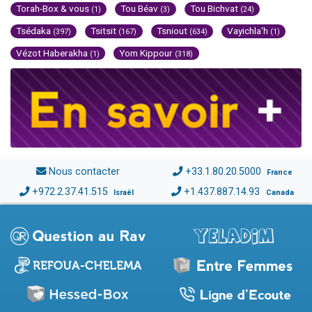
Torah-Box & vous
Tou Béav
Tou Bichvat
(1)
(3)
(24)
Tsédaka
Tsitsit
Tsniout
Vayichla'h
(397)
(167)
(634)
(1)
Vézot Haberakha
Yom Kippour
(1)
(318)
Nous contacter
+33.1.80.20.5000
France
+972.2.37.41.515
+1.437.887.14.93
Israël
Canada