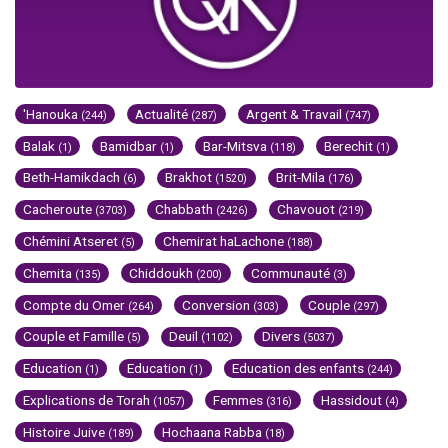
'Hanouka
Actualité
Argent & Travail
(244)
(287)
(747)
Balak
Bamidbar
Bar-Mitsva
Berechit
(1)
(1)
(118)
(1)
Beth-Hamikdach
Brakhot
Brit-Mila
(6)
(1520)
(176)
Cacheroute
Chabbath
Chavouot
(3703)
(2426)
(219)
Chémini Atseret
Chemirat haLachone
(5)
(188)
Chemita
Chiddoukh
Communauté
(135)
(200)
(3)
Compte du Omer
Conversion
Couple
(264)
(303)
(297)
Couple et Famille
Deuil
Divers
(5)
(1102)
(5037)
Education
Education
Education des enfants
(1)
(1)
(244)
Explications de Torah
Femmes
Hassidout
(1057)
(316)
(4)
Histoire Juive
Hochaana Rabba
(189)
(18)