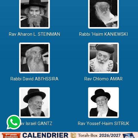
Rav Aharon L. STEINMAN
Rabbi 'Haïm KANIEWSKI
Rabbi David ABI'HSSIRA
Rav Chlomo AMAR
Rav Israël GANTZ
Rav Yossef-Haïm SITRUK