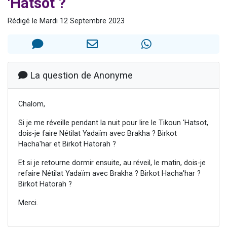
'Hatsot ?
61 personnes viennent de demander une bénédiction
Rédigé le Mardi 12 Septembre 2023
Il reste 49 places pour étudier en groupe sur Zoom
Ariel vient de donner son Maasser
Nathaniel vient de donner son Maasser
4 personnes viennent de nous rejoindre sur WhatsApp
La question de Anonyme
Chalom,
Si je me réveille pendant la nuit pour lire le Tikoun 'Hatsot,
dois-je faire Nétilat Yadaïm avec Brakha ? Birkot
Hacha'har et Birkot Hatorah ?
Et si je retourne dormir ensuite, au réveil, le matin, dois-je
refaire Nétilat Yadaïm avec Brakha ? Birkot Hacha'har ?
Birkot Hatorah ?
Merci.