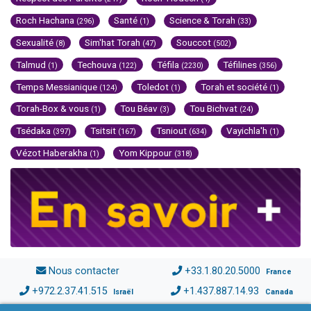
Roch Hachana
Santé
Science & Torah
(296)
(1)
(33)
Sexualité
Sim'hat Torah
Souccot
(8)
(47)
(502)
Talmud
Techouva
Téfila
Téfilines
(1)
(122)
(2230)
(356)
Temps Messianique
Toledot
Torah et société
(124)
(1)
(1)
Torah-Box & vous
Tou Béav
Tou Bichvat
(1)
(3)
(24)
Tsédaka
Tsitsit
Tsniout
Vayichla'h
(397)
(167)
(634)
(1)
Vézot Haberakha
Yom Kippour
(1)
(318)
Nous contacter
+33.1.80.20.5000
France
+972.2.37.41.515
+1.437.887.14.93
Israël
Canada