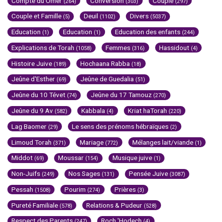
Compte du Omer
Conversion
Couple
(264)
(303)
(297)
Couple et Famille
Deuil
Divers
(5)
(1102)
(5037)
Education
Education
Education des enfants
(1)
(1)
(244)
Explications de Torah
Femmes
Hassidout
(1058)
(316)
(4)
Histoire Juive
Hochaana Rabba
(189)
(18)
Jeûne d'Esther
Jeûne de Guedalia
(69)
(51)
Jeûne du 10 Tévet
Jeûne du 17 Tamouz
(74)
(270)
Jeûne du 9 Av
Kabbala
Kriat haTorah
(582)
(4)
(220)
Lag Baomer
Le sens des prénoms hébraïques
(29)
(2)
Limoud Torah
Mariage
Mélanges lait/viande
(371)
(772)
(1)
Middot
Moussar
Musique juive
(69)
(154)
(1)
Non-Juifs
Nos Sages
Pensée Juive
(249)
(131)
(3087)
Pessah
Pourim
Prières
(1508)
(274)
(3)
Pureté Familiale
Relations & Pudeur
(578)
(528)
Respect des Parents
Roch 'Hodech
(247)
(4)