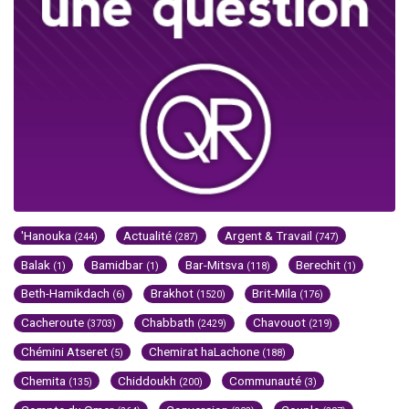
'Hanouka
Actualité
Argent & Travail
(244)
(287)
(747)
Balak
Bamidbar
Bar-Mitsva
Berechit
(1)
(1)
(118)
(1)
Beth-Hamikdach
Brakhot
Brit-Mila
(6)
(1520)
(176)
Cacheroute
Chabbath
Chavouot
(3703)
(2429)
(219)
Chémini Atseret
Chemirat haLachone
(5)
(188)
Chemita
Chiddoukh
Communauté
(135)
(200)
(3)