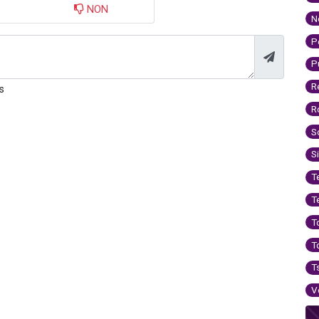
NON
N
P
P
R
s
R
S
S
T
T
T
T
T
V