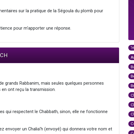
entaires sur la pratique de la Ségoula du plomb pour
atience pour m'apporter une réponse.
'
OCH
A
B
B
 de grands Rabbanim, mais seules quelques personnes
B
es en ont reçu la transmission.
C
C
es qui respectent le Chabbath, sinon, elle ne fonctionne
C
C
vez envoyer un Chalia’h (envoyé) qui donnera votre nom et
C