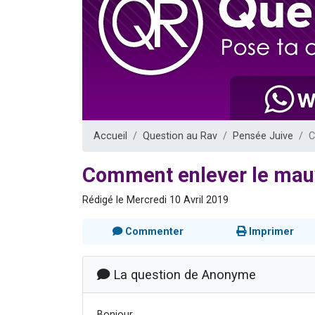
13 personnes
30 perso
Il reste 
12 nouve
29 personnes
Accueil
Question au Rav
Pensée Juive
C
Comment enlever le mauv
Rédigé le Mercredi 10 Avril 2019
Commenter
Imprimer
La question de Anonyme
Bonjour,