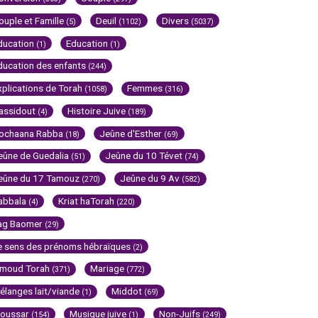
ouple et Famille
Deuil
Divers
(5)
(1102)
(5037)
ducation
Education
(1)
(1)
ducation des enfants
(244)
xplications de Torah
Femmes
(1058)
(316)
assidout
Histoire Juive
(4)
(189)
ochaana Rabba
Jeûne d'Esther
(18)
(69)
eûne de Guedalia
Jeûne du 10 Tévet
(51)
(74)
eûne du 17 Tamouz
Jeûne du 9 Av
(270)
(582)
abbala
Kriat haTorah
(4)
(220)
ag Baomer
(29)
e sens des prénoms hébraïques
(2)
imoud Torah
Mariage
(371)
(772)
élanges lait/viande
Middot
(1)
(69)
oussar
Musique juive
Non-Juifs
(154)
(1)
(249)