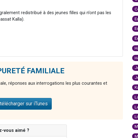
C
gralement redistribué à des jeunes filles qui n’ont pas les
E
ssat Kalla).
E
E
H
H
J
e PURETÉ FAMILIALE
J
iale, réponses aux interrogations les plus courantes et
K
L
télécharger sur iTunes
L
L
M
z-vous aimé ?
M