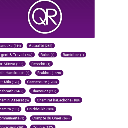
Hanouka
Actualité
(244)
(287)
rgent & Travail
Balak
Bamidbar
(747)
(1)
(1)
ar-Mitsva
Berechit
(118)
(1)
eth-Hamikdach
Brakhot
(6)
(1520)
rit-Mila
Cacheroute
(176)
(3703)
habbath
Chavouot
(2429)
(219)
hémini Atseret
Chemirat haLachone
(5)
(188)
hemita
Chiddoukh
(135)
(200)
ommunauté
Compte du Omer
(3)
(264)
onversion
Couple
(303)
(297)