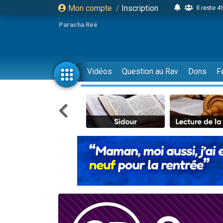
Mon compte
/
Inscription
Il reste 
16 person
Paracha Réé
2 personnes 
6 personnes 
4 personn
Vidéos
Question au Rav
Dons
F
2 personn
17 personnes
4 personnes 
Il reste 
Eva vient de
4 personnes 
3 personnes 
Odaya vient 
3 personn
2 personnes 