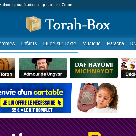
49 places pour étudier en groupe sur Zoom
nes viennent de faire un don pour Diane, 80 ans, dans un appartement insalu
viennent de nous rejoindre sur WhatsApp
viennent de nous rejoindre sur WhatsApp
es viennent de faire un don pour Reloger Rivka, 6 enfants, victime de violences
emmes
Enfants
Etude sur Texte
Musique
Paracha
Di
es viennent de faire un don pour 1 Journée de Vacances Pour les Enfants
 viennent de demander une bénédiction
viennent de nous rejoindre sur WhatsApp
49 places pour étudier en groupe sur Zoom
 donner son Maasser
viennent de nous rejoindre sur WhatsApp
viennent de nous rejoindre sur WhatsApp
de donner son Maasser
es viennent de faire un don pour 5 jours de vacances aux Orphelins
viennent de nous rejoindre sur WhatsApp