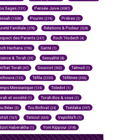
os Sages
Pensée Juive
(131)
(3087)
essah
Pourim
Prières
(1508)
(274)
(3)
ureté Familiale
Relations & Pudeur
(578)
(528)
espect des Parents
Roch 'Hodech
(247)
(4)
och Hachana
Santé
(296)
(1)
cience & Torah
Sexualité
(33)
(8)
im'hat Torah
Souccot
Talmud
(47)
(502)
(1)
echouva
Téfila
Téfilines
(122)
(2230)
(356)
emps Messianique
Toledot
(124)
(1)
orah et société
Torah-Box & vous
(1)
(1)
ou Béav
Tou Bichvat
Tsédaka
(3)
(24)
(397)
sitsit
Tsniout
Vayichla'h
(167)
(634)
(1)
ézot Haberakha
Yom Kippour
(1)
(318)