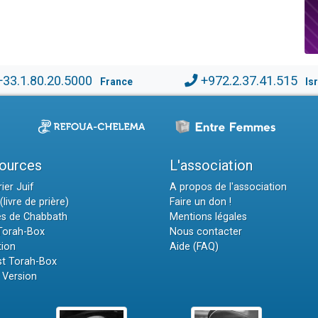
+33.1.80.20.5000
+972.2.37.41.515
France
Is
ources
L'association
ier Juif
A propos de l'association
(livre de prière)
Faire un don !
es de Chabbath
Mentions légales
 Torah-Box
Nous contacter
tion
Aide (FAQ)
t Torah-Box
 Version