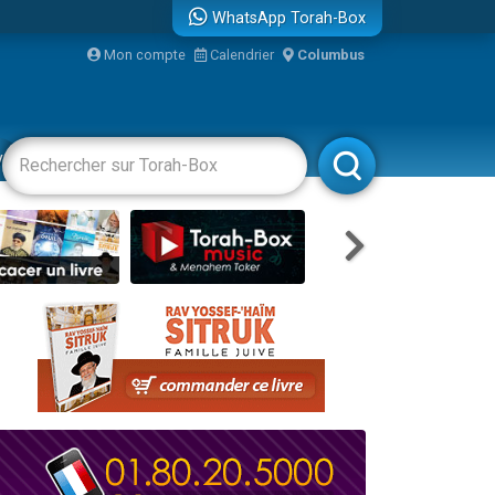
WhatsApp Torah-Box
bre
Mon compte
Calendrier
Columbus
...
vertissements
Livres
Rabbanim