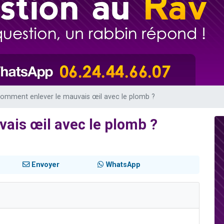
 viennent de demander une bénédiction
nnes viennent de faire un don pour Sauvez la jambe de Yohan
49 places pour étudier en groupe sur Zoom
lles musiques dans Torah-Box Music
 viennent de demander une bénédiction
omment enlever le mauvais œil avec le plomb ?
ais œil avec le plomb ?
Envoyer
WhatsApp