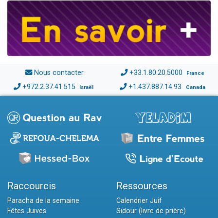
Nous contacter
+33.1.80.20.5000
France
+972.2.37.41.515
+1.437.887.14.93
Israël
Canada
Raccourcis
Ressources
Paracha de la semaine
Calendrier Juif
Fêtes Juives
Sidour (livre de prière)