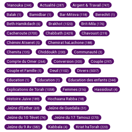
'Hanouka
Actualité
Argent & Travail
(244)
(287)
(747)
Balak
Bamidbar
Bar-Mitsva
Berechit
(1)
(1)
(118)
(1)
Beth-Hamikdach
Brakhot
Brit-Mila
(6)
(1520)
(176)
Cacheroute
Chabbath
Chavouot
(3703)
(2429)
(219)
Chémini Atseret
Chemirat haLachone
(5)
(188)
Chemita
Chiddoukh
Communauté
(135)
(200)
(3)
Compte du Omer
Conversion
Couple
(264)
(303)
(297)
Couple et Famille
Deuil
Divers
(5)
(1102)
(5037)
Education
Education
Education des enfants
(1)
(1)
(244)
Explications de Torah
Femmes
Hassidout
(1058)
(316)
(4)
Histoire Juive
Hochaana Rabba
(189)
(18)
Jeûne d'Esther
Jeûne de Guedalia
(69)
(51)
Jeûne du 10 Tévet
Jeûne du 17 Tamouz
(74)
(270)
Jeûne du 9 Av
Kabbala
Kriat haTorah
(582)
(4)
(220)