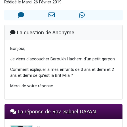
Rédigé le Mardi 26 Février 2019
3 personnes viennent de nous rejoindre sur WhatsApp
2 nouvelles musiques dans Torah-Box Music
8 personnes viennent de faire un don pour Tsédaka : pauvres d'Israel
Nouvelle émission radio : Visions de grandeur n°104 : Le Chabbath et le Birkat Hamazone à travers le temps
La question de Anonyme
4 personnes viennent de nous rejoindre sur WhatsApp
Bonjour,
Je viens d'accoucher Baroukh Hachem d'un petit garçon.
Comment expliquer à mes enfants de 3 ans et demi et 2
ans et demi ce qu'est la Brit Mila ?
Merci de votre réponse.
La réponse de Rav Gabriel DAYAN