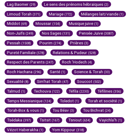
Lag Baomer
Le sens des prénoms hébraïques
(29)
(2)
Limoud Torah
Mariage
Mélanges lait/viande
(371)
(772)
(1)
Middot
Moussar
Musique juive
(69)
(154)
(1)
Non-Juifs
Nos Sages
Pensée Juive
(249)
(131)
(3087)
Pessah
Pourim
Prières
(1508)
(274)
(3)
Pureté Familiale
Relations & Pudeur
(578)
(528)
Respect des Parents
Roch 'Hodech
(247)
(4)
Roch Hachana
Santé
Science & Torah
(296)
(1)
(33)
Sexualité
Sim'hat Torah
Souccot
(8)
(47)
(502)
Talmud
Techouva
Téfila
Téfilines
(1)
(122)
(2230)
(356)
Temps Messianique
Toledot
Torah et société
(124)
(1)
(1)
Torah-Box & vous
Tou Béav
Tou Bichvat
(1)
(3)
(24)
Tsédaka
Tsitsit
Tsniout
Vayichla'h
(397)
(167)
(634)
(1)
Vézot Haberakha
Yom Kippour
(1)
(318)