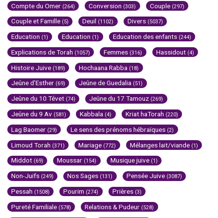
Compte du Omer
Conversion
Couple
(264)
(303)
(297)
Couple et Famille
Deuil
Divers
(5)
(1102)
(5037)
Education
Education
Education des enfants
(1)
(1)
(244)
Explications de Torah
Femmes
Hassidout
(1057)
(316)
(4)
Histoire Juive
Hochaana Rabba
(189)
(18)
Jeûne d'Esther
Jeûne de Guedalia
(69)
(51)
Jeûne du 10 Tévet
Jeûne du 17 Tamouz
(74)
(269)
Jeûne du 9 Av
Kabbala
Kriat haTorah
(581)
(4)
(220)
Lag Baomer
Le sens des prénoms hébraïques
(29)
(2)
Limoud Torah
Mariage
Mélanges lait/viande
(371)
(772)
(1)
Middot
Moussar
Musique juive
(69)
(154)
(1)
Non-Juifs
Nos Sages
Pensée Juive
(249)
(131)
(3087)
Pessah
Pourim
Prières
(1508)
(274)
(3)
Pureté Familiale
Relations & Pudeur
(578)
(528)