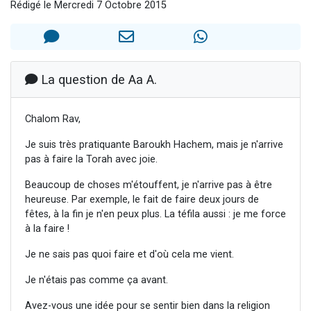
Rédigé le Mercredi 7 Octobre 2015
Nouvelle émission radio : Visions de grandeur n°104 : Le Chabbath et le Birkat Hamazone à travers le temps
61 personnes viennent de demander une bénédiction
Ariel vient de donner son Maasser
Il reste 49 places pour étudier en groupe sur Zoom
La question de Aa A.
Eva vient de donner son Maasser
Chalom Rav,
Je suis très pratiquante Baroukh Hachem, mais je n'arrive
pas à faire la Torah avec joie.
Beaucoup de choses m'étouffent, je n'arrive pas à être
heureuse. Par exemple, le fait de faire deux jours de
fêtes, à la fin je n'en peux plus. La téfila aussi : je me force
à la faire !
Je ne sais pas quoi faire et d'où cela me vient.
Je n'étais pas comme ça avant.
Avez-vous une idée pour se sentir bien dans la religion