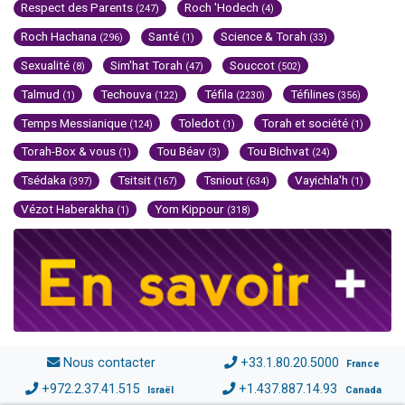
Respect des Parents
Roch 'Hodech
(247)
(4)
Roch Hachana
Santé
Science & Torah
(296)
(1)
(33)
Sexualité
Sim'hat Torah
Souccot
(8)
(47)
(502)
Talmud
Techouva
Téfila
Téfilines
(1)
(122)
(2230)
(356)
Temps Messianique
Toledot
Torah et société
(124)
(1)
(1)
Torah-Box & vous
Tou Béav
Tou Bichvat
(1)
(3)
(24)
Tsédaka
Tsitsit
Tsniout
Vayichla'h
(397)
(167)
(634)
(1)
Vézot Haberakha
Yom Kippour
(1)
(318)
Nous contacter
+33.1.80.20.5000
France
+972.2.37.41.515
+1.437.887.14.93
Israël
Canada