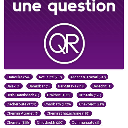
'Hanouka
Actualité
Argent & Travail
(244)
(287)
(747)
Balak
Bamidbar
Bar-Mitsva
Berechit
(1)
(1)
(118)
(1)
Beth-Hamikdach
Brakhot
Brit-Mila
(6)
(1520)
(176)
Cacheroute
Chabbath
Chavouot
(3703)
(2429)
(219)
Chémini Atseret
Chemirat haLachone
(5)
(188)
Chemita
Chiddoukh
Communauté
(135)
(200)
(3)