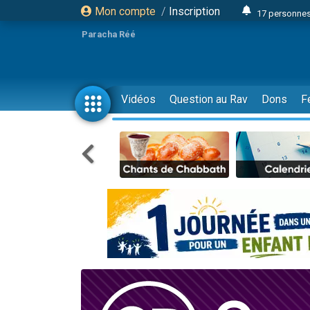
Mon compte
/
Inscription
17 personnes
4 personnes 
Paracha Réé
Il reste 
23 person
Eva vient de
Vidéos
Question au Rav
Dons
F
4 personnes 
3 personnes 
3 personn
Odaya vient 
13 personnes
2 personnes 
30 perso
12 nouve
Il reste 
3 personnes 