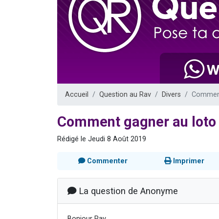
2 personnes 
2 nouvel
3 personnes 
8 personn
2 personn
Accueil
Question au Rav
Divers
Comment
Comment gagner au loto
Rédigé le Jeudi 8 Août 2019
Commenter
Imprimer
La question de Anonyme
Bonjour Rav,