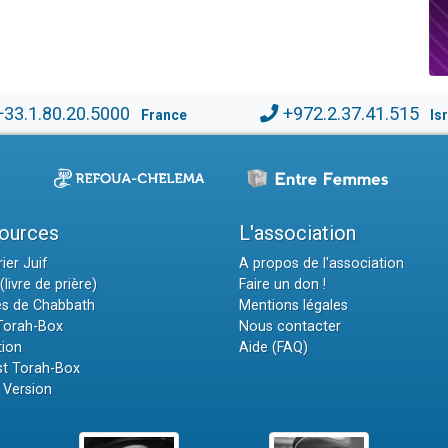
+33.1.80.20.5000
+972.2.37.41.515
France
Is
ources
L'association
ier Juif
A propos de l'association
(livre de prière)
Faire un don !
es de Chabbath
Mentions légales
 Torah-Box
Nous contacter
tion
Aide (FAQ)
t Torah-Box
 Version