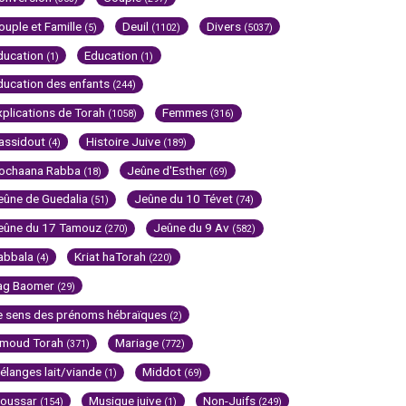
ouple et Famille
Deuil
Divers
(5)
(1102)
(5037)
ducation
Education
(1)
(1)
ducation des enfants
(244)
xplications de Torah
Femmes
(1058)
(316)
assidout
Histoire Juive
(4)
(189)
ochaana Rabba
Jeûne d'Esther
(18)
(69)
eûne de Guedalia
Jeûne du 10 Tévet
(51)
(74)
eûne du 17 Tamouz
Jeûne du 9 Av
(270)
(582)
abbala
Kriat haTorah
(4)
(220)
ag Baomer
(29)
e sens des prénoms hébraïques
(2)
imoud Torah
Mariage
(371)
(772)
élanges lait/viande
Middot
(1)
(69)
oussar
Musique juive
Non-Juifs
(154)
(1)
(249)