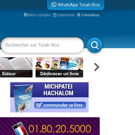
WhatsApp Torah-Box
Mon compte
Calendrier
Columbus
bre
vertissements
Livres
Rabbanim