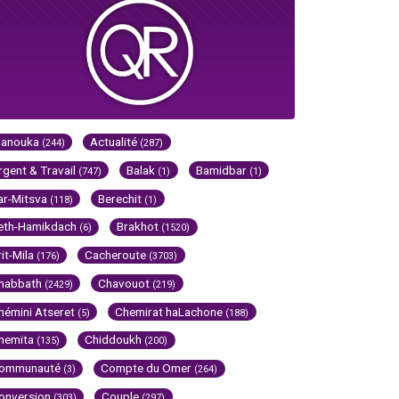
Hanouka
Actualité
(244)
(287)
rgent & Travail
Balak
Bamidbar
(747)
(1)
(1)
ar-Mitsva
Berechit
(118)
(1)
eth-Hamikdach
Brakhot
(6)
(1520)
rit-Mila
Cacheroute
(176)
(3703)
habbath
Chavouot
(2429)
(219)
hémini Atseret
Chemirat haLachone
(5)
(188)
hemita
Chiddoukh
(135)
(200)
ommunauté
Compte du Omer
(3)
(264)
onversion
Couple
(303)
(297)