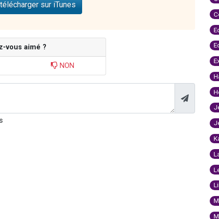
télécharger sur iTunes
C
E
E
z-vous aimé ?
E
NON
H
H
J
s
J
K
L
L
L
M
M