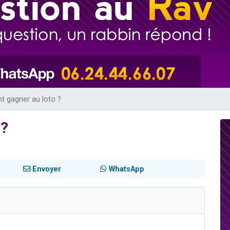
viennent de nous rejoindre sur WhatsApp
les musiques dans Torah-Box Music
viennent de nous rejoindre sur WhatsApp
es viennent de faire un don pour Tsédaka : pauvres d'Israel
es viennent de faire un don pour 1 Journée de Vacances Pour les Enfants
 gagner au loto ?
 ?
Envoyer
WhatsApp