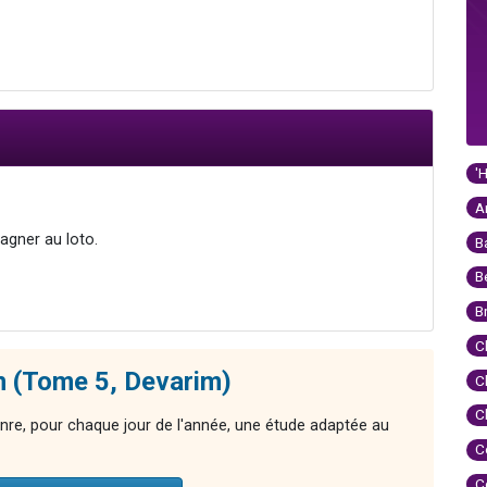
'
A
agner au loto.
B
B
B
C
n (Tome 5, Devarim)
C
C
nre, pour chaque jour de l'année, une étude adaptée au
C
C