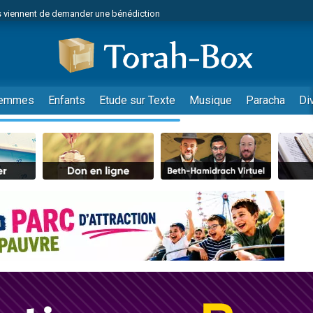
 viennent de demander une bénédiction
viennent de nous rejoindre sur WhatsApp
49 places pour étudier en groupe sur Zoom
nes viennent de faire un don pour Diane, 80 ans, dans un appartement insalu
 donner son Maasser
emmes
Enfants
Etude sur Texte
Musique
Paracha
Di
viennent de nous rejoindre sur WhatsApp
viennent de nous rejoindre sur WhatsApp
es viennent de faire un don pour 5 jours de vacances aux Orphelins
de donner son Maasser
 viennent de demander une bénédiction
viennent de nous rejoindre sur WhatsApp
nnes viennent de faire un don pour Sauvez la jambe de Yohan
lles musiques dans Torah-Box Music
49 places pour étudier en groupe sur Zoom
viennent de nous rejoindre sur WhatsApp