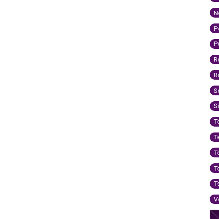
N
P
P
R
R
S
S
T
T
T
T
T
V