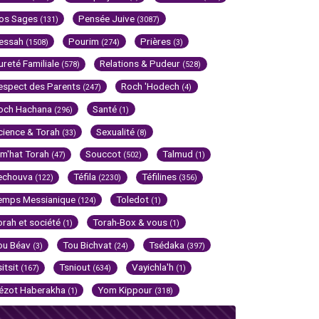
os Sages
Pensée Juive
(131)
(3087)
essah
Pourim
Prières
(1508)
(274)
(3)
ureté Familiale
Relations & Pudeur
(578)
(528)
espect des Parents
Roch 'Hodech
(247)
(4)
och Hachana
Santé
(296)
(1)
cience & Torah
Sexualité
(33)
(8)
im'hat Torah
Souccot
Talmud
(47)
(502)
(1)
echouva
Téfila
Téfilines
(122)
(2230)
(356)
emps Messianique
Toledot
(124)
(1)
orah et société
Torah-Box & vous
(1)
(1)
ou Béav
Tou Bichvat
Tsédaka
(3)
(24)
(397)
sitsit
Tsniout
Vayichla'h
(167)
(634)
(1)
ézot Haberakha
Yom Kippour
(1)
(318)