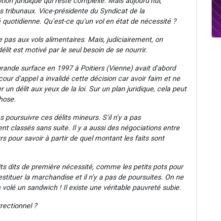
tion juridique qui reste complexe. Mais aujourd'hui,
es tribunaux. Vice-présidente du Syndicat de la
 quotidienne. Qu'est-ce qu'un vol en état de nécessité ?
 pas aux vols alimentaires. Mais, judiciairement, on
délit est motivé par le seul besoin de se nourrir.
ande surface en 1997 à Poitiers (Vienne) avait d'abord
cour d'appel a invalidé cette décision car avoir faim et ne
 un délit aux yeux de la loi. Sur un plan juridique, cela peut
chose.
s poursuivre ces délits mineurs. S'il n'y a pas
t classés sans suite. Il y a aussi des négociations entre
s pour savoir à partir de quel montant les faits sont
s dits de première nécessité, comme les petits pots pour
tituer la marchandise et il n'y a pas de poursuites. On ne
lé un sandwich ! Il existe une véritable pauvreté subie.
rrectionnel ?