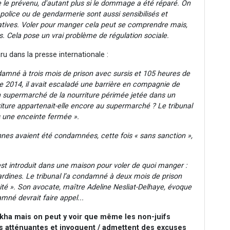
e le prévenu, d'autant plus si le dommage a été réparé. On
de police ou de gendarmerie sont aussi sensibilisés et
itatives. Voler pour manger cela peut se comprendre mais,
ens. Cela pose un vrai problème de régulation sociale.
ru dans la presse internationale :
mné à trois mois de prison avec sursis et 105 heures de
re 2014, il avait escaladé une barrière en compagnie de
n supermarché de la nourriture périmée jetée dans un
riture appartenait-elle encore au supermarché ? Le tribunal
s une enceinte fermée ».
onnes avaient été condamnées, cette fois « sans sanction »,
est introduit dans une maison pour voler de quoi manger :
sardines. Le tribunal l’a condamné à deux mois de prison
sité ». Son avocate, maître Adeline Nesliat-Delhaye, évoque
né devrait faire appel...
alakha mais on peut y voir que même les non-juifs
s atténuantes et invoquent / admettent des excuses