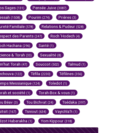
os Sages
Pensée Juive
(131)
(3087)
essah
Pourim
Prières
(1508)
(274)
(3)
ureté Familiale
Relations & Pudeur
(578)
(528)
espect des Parents
Roch 'Hodech
(247)
(4)
och Hachana
Santé
(296)
(1)
cience & Torah
Sexualité
(33)
(8)
im'hat Torah
Souccot
Talmud
(47)
(502)
(1)
echouva
Téfila
Téfilines
(122)
(2230)
(356)
emps Messianique
Toledot
(124)
(1)
orah et société
Torah-Box & vous
(1)
(1)
ou Béav
Tou Bichvat
Tsédaka
(3)
(24)
(397)
sitsit
Tsniout
Vayichla'h
(167)
(634)
(1)
ézot Haberakha
Yom Kippour
(1)
(318)