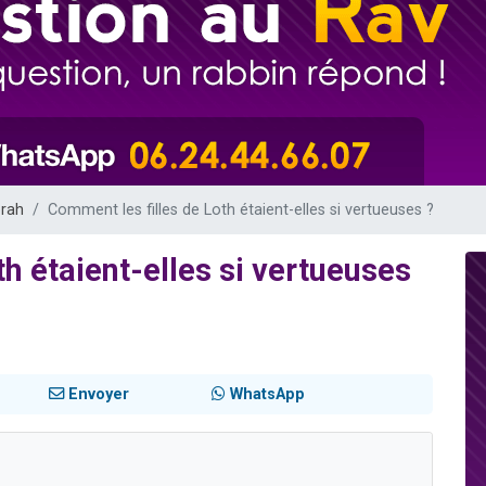
sion radio : Visions de grandeur n°104 : Le Chabbath et le Birkat Hamazone à 
 viennent de demander une bénédiction
de donner son Maasser
49 places pour étudier en groupe sur Zoom
 donner son Maasser
orah
Comment les filles de Loth étaient-elles si vertueuses ?
h étaient-elles si vertueuses
Envoyer
WhatsApp