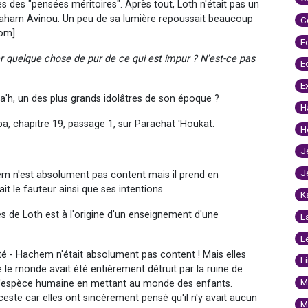
es des "pensées méritoires". Après tout, Loth n'était pas un
vraham Avinou. Un peu de sa lumière repoussait beaucoup
C
dom].
E
er quelque chose de pur de ce qui est impur ? N'est-ce pas
E
E
a'h, un des plus grands idolâtres de son époque ?
H
a, chapitre 19, passage 1, sur Parachat 'Houkat.
H
J
J
 n'est absolument pas content mais il prend en
it le fauteur ainsi que ses intentions.
K
s de Loth est à l'origine d'un enseignement d'une
L
L
uté - Hachem n'était absolument pas content ! Mais elles
L
e le monde avait été entièrement détruit par la ruine de
M
r l'espèce humaine en mettant au monde des enfants.
nceste car elles ont sincèrement pensé qu'il n'y avait aucun
M