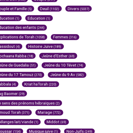
ouple et Famille
Deuil
Divers
(5)
(1102)
(5037)
ducation
Education
(1)
(1)
ducation des enfants
(244)
xplications de Torah
Femmes
(1058)
(316)
assidout
Histoire Juive
(4)
(189)
ochaana Rabba
Jeûne d'Esther
(18)
(69)
eûne de Guedalia
Jeûne du 10 Tévet
(51)
(74)
eûne du 17 Tamouz
Jeûne du 9 Av
(270)
(582)
abbala
Kriat haTorah
(4)
(220)
ag Baomer
(29)
e sens des prénoms hébraïques
(2)
imoud Torah
Mariage
(371)
(772)
élanges lait/viande
Middot
(1)
(69)
oussar
Musique juive
Non-Juifs
(154)
(1)
(249)