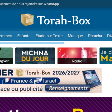
viennent de nous rejoindre sur WhatsApp
viennent de nous rejoindre sur WhatsApp
de donner son Maasser
es viennent de faire un don pour 5 jours de vacances aux Orphelins
es viennent de faire un don pour Diane, 80 ans, dans un appartement insalub
emmes
Enfants
Etude sur Texte
Musique
Paracha
Di
 viennent de demander une bénédiction
viennent de nous rejoindre sur WhatsApp
nnes viennent de faire un don pour Sauvez la jambe de Yohan
49 places pour étudier en groupe sur Zoom
lles musiques dans Torah-Box Music
viennent de nous rejoindre sur WhatsApp
viennent de nous rejoindre sur WhatsApp
viennent de nous rejoindre sur WhatsApp
les musiques dans Torah-Box Music
es viennent de faire un don pour Tsédaka : pauvres d'Israel