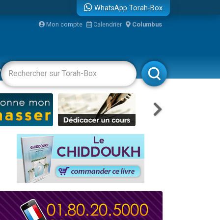
WhatsApp Torah-Box
Mon compte
Calendrier
Columbus
re
vertissements
Livres
Rabbanim