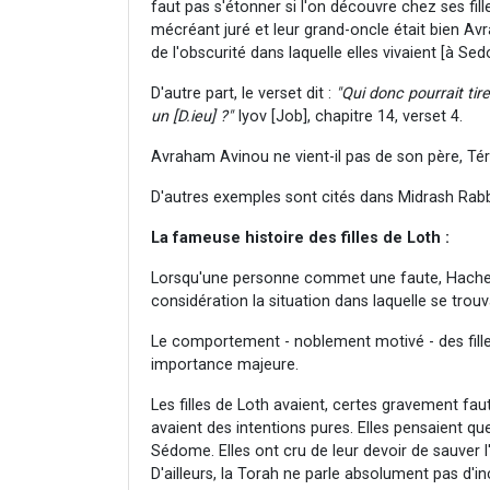
faut pas s'étonner si l'on découvre chez ses fill
mécréant juré et leur grand-oncle était bien A
de l'obscurité dans laquelle elles vivaient [à Se
D'autre part, le verset dit :
"Qui donc pourrait tir
un [D.ieu] ?"
Iyov [Job], chapitre 14, verset 4.
Avraham Avinou ne vient-il pas de son père, Tér
D'autres exemples sont cités dans Midrash Rabb
La fameuse histoire des filles de Loth :
Lorsqu'une personne commet une faute, Hachem
considération la situation dans laquelle se trouva
Le comportement - noblement motivé - des fille
importance majeure.
Les filles de Loth avaient, certes gravement fa
avaient des intentions pures. Elles pensaient qu
Sédome. Elles ont cru de leur devoir de sauve
D'ailleurs, la Torah ne parle absolument pas d'i