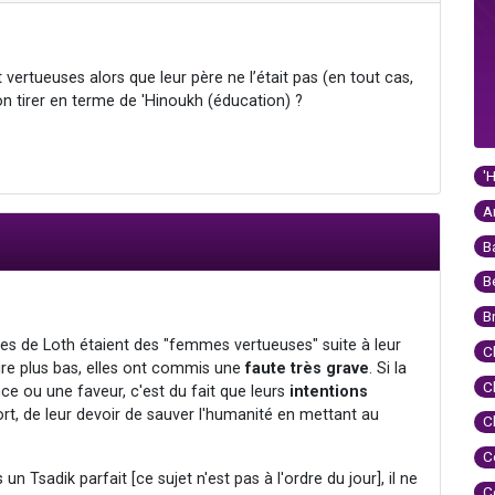
 vertueuses alors que leur père ne l’était pas (en tout cas,
n tirer en terme de 'Hinoukh (éducation) ?
'
A
B
B
B
 filles de Loth étaient des "femmes vertueuses" suite à leur
C
ire plus bas, elles ont commis une
faute très grave
. Si la
C
e ou une faveur, c'est du fait que leurs
intentions
tort, de leur devoir de sauver l'humanité en mettant au
C
C
Tsadik parfait [ce sujet n'est pas à l'ordre du jour], il ne
C