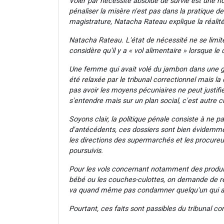
Voler par nécessité absolue de survie est une no
pénaliser la misère n'est pas dans la pratique d
magistrature, Natacha Rateau explique la réalité
Natacha Rateau. L'état de nécessité ne se limite
considère qu'il y a « vol alimentaire » lorsque le 
Une femme qui avait volé du jambon dans une gr
été relaxée par le tribunal correctionnel mais la 
pas avoir les moyens pécuniaires ne peut justifier
s'entendre mais sur un plan social, c'est autre 
Soyons clair, la politique pénale consiste à ne pa
d'antécédents, ces dossiers sont bien évidemmen
les directions des supermarchés et les procureur
poursuivis.
Pour les vols concernant notamment des produit
bébé ou les couches-culottes, on demande de res
va quand même pas condamner quelqu'un qui a vo
Pourtant, ces faits sont passibles du tribunal co