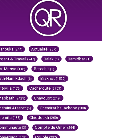
Hanouka
Actualité
(244)
(287)
rgent & Travail
Balak
Bamidbar
(747)
(1)
(1)
ar-Mitsva
Berechit
(118)
(1)
eth-Hamikdach
Brakhot
(6)
(1520)
rit-Mila
Cacheroute
(176)
(3703)
habbath
Chavouot
(2429)
(219)
hémini Atseret
Chemirat haLachone
(5)
(188)
hemita
Chiddoukh
(135)
(200)
ommunauté
Compte du Omer
(3)
(264)
onversion
Couple
(303)
(297)