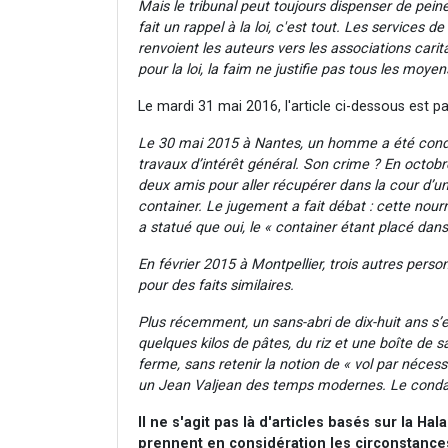
Mais le tribunal peut toujours dispenser de pein
fait un rappel à la loi, c'est tout. Les services 
renvoient les auteurs vers les associations car
pour la loi, la faim ne justifie pas tous les moy
Le mardi 31 mai 2016, l'article ci-dessous est pa
Le 30 mai 2015 à Nantes, un homme a été conda
travaux d’intérêt général. Son crime ? En octob
deux amis pour aller récupérer dans la cour d’u
container. Le jugement a fait débat : cette nour
a statué que oui, le « container étant placé dan
En février 2015 à Montpellier, trois autres pers
pour des faits similaires.
Plus récemment, un sans-abri de dix-huit ans s’
quelques kilos de pâtes, du riz et une boîte de 
ferme, sans retenir la notion de « vol par néces
un Jean Valjean des temps modernes. Le condam
Il ne s'agit pas là d'articles basés sur la H
prennent en considération les circonstance