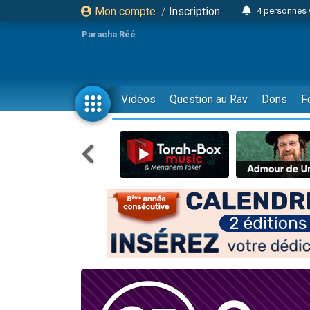
Mon compte
/
Inscription
4 personnes 
3 personnes 
Paracha Réé
Odaya vient 
3 personn
3 personn
Vidéos
Question au Rav
Dons
F
13 personnes
2 personnes 
30 perso
Il reste 
12 nouve
3 personnes 
2 personnes 
3 personnes 
2 nouvel
8 personn