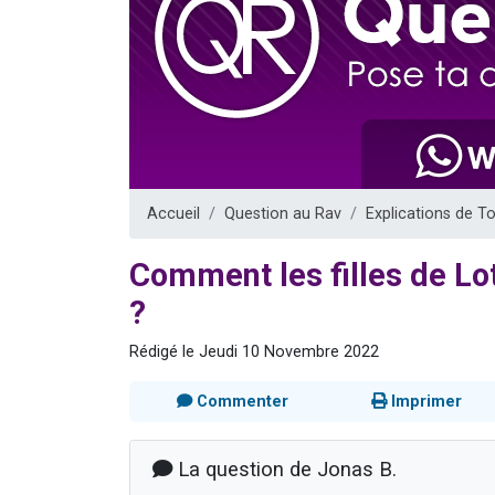
Nouvelle émis
61 personnes
Ariel vient 
Il reste 
Eva vient de
Accueil
Question au Rav
Explications de T
Comment les filles de Lot
?
Rédigé le Jeudi 10 Novembre 2022
Commenter
Imprimer
La question de Jonas B.