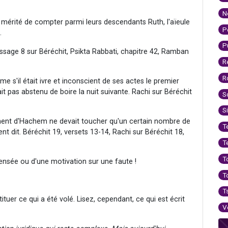
N
mérité de compter parmi leurs descendants Ruth, l'aïeule
P
.
P
sage 8 sur Béréchit, Psikta Rabbati, chapitre 42, Ramban
R
R
me s'il était ivre et inconscient de ses actes le premier
 sait pas abstenu de boire la nuit suivante. Rachi sur Béréchit
S
S
âtiment d'Hachem ne devait toucher qu'un certain nombre de
T
aient dit. Béréchit 19, versets 13-14, Rachi sur Béréchit 18,
T
T
ensée ou d'une motivation sur une faute !
T
T
tituer ce qui a été volé. Lisez, cependant, ce qui est écrit
V