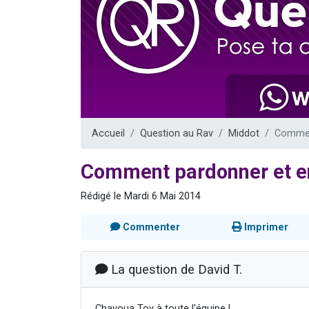
Il reste 
3 personnes 
2 personnes 
2 nouvel
6 personnes 
Accueil
Question au Rav
Middot
Commen
Comment pardonner et en
Rédigé le Mardi 6 Mai 2014
Commenter
Imprimer
La question de David T.
Chavoua Tov à toute l'équipe !