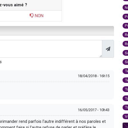
z-vous aimé ?
N
NON
P
P
R
R
S
s
S
T
18/04/2018 - 16h15
T
T
T
T
16/05/2017 - 10h43
V
mander rend parfois l'autre indifférent à nos paroles et
mment faire si l'autre refuse de parler et préfère le