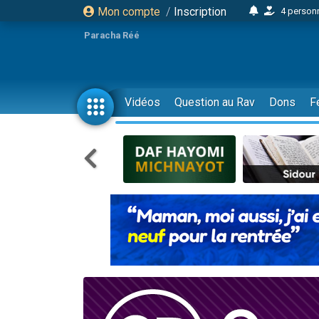
Mon compte
/
Inscription
4 personn
2 personn
Paracha Réé
17 personnes
4 personnes 
Il reste 
Vidéos
Question au Rav
Dons
F
23 person
Eva vient de
4 personnes 
3 personnes 
3 personn
Odaya vient 
2 personnes 
13 personnes
12 nouve
30 perso