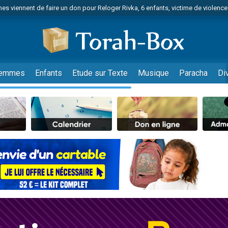
es viennent de faire un don pour Reloger Rivka, 6 enfants, victime de violences
es viennent de faire un don pour 1 Journée de Vacances Pour les Enfants
 viennent de demander une bénédiction
viennent de nous rejoindre sur WhatsApp
49 places pour étudier en groupe sur Zoom
emmes
Enfants
Etude sur Texte
Musique
Paracha
Di
nes viennent de faire un don pour Diane, 80 ans, dans un appartement insalu
 donner son Maasser
viennent de nous rejoindre sur WhatsApp
viennent de nous rejoindre sur WhatsApp
es viennent de faire un don pour 5 jours de vacances aux Orphelins
de donner son Maasser
viennent de nous rejoindre sur WhatsApp
 viennent de demander une bénédiction
lles musiques dans Torah-Box Music
nnes viennent de faire un don pour Sauvez la jambe de Yohan