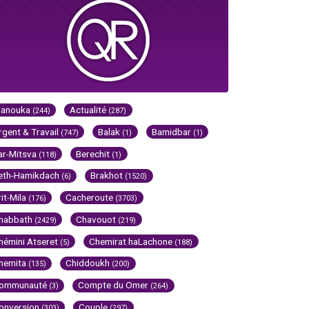
Hanouka
Actualité
(244)
(287)
rgent & Travail
Balak
Bamidbar
(747)
(1)
(1)
ar-Mitsva
Berechit
(118)
(1)
eth-Hamikdach
Brakhot
(6)
(1520)
rit-Mila
Cacheroute
(176)
(3703)
habbath
Chavouot
(2429)
(219)
hémini Atseret
Chemirat haLachone
(5)
(188)
hemita
Chiddoukh
(135)
(200)
ommunauté
Compte du Omer
(3)
(264)
onversion
Couple
(303)
(297)