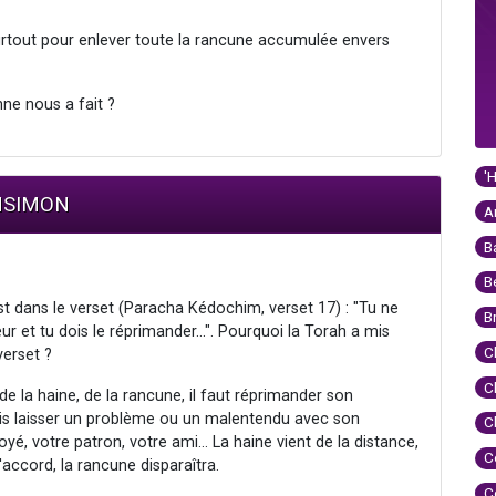
urtout pour enlever toute la rancune accumulée envers
ne nous a fait ?
'
ENSIMON
A
B
B
st dans le verset (Paracha Kédochim, verset 17) : "Tu ne
B
r et tu dois le réprimander...". Pourquoi la Torah a mis
C
erset ?
C
e la haine, de la rancune, il faut réprimander son
amais laisser un problème ou un malentendu avec son
C
yé, votre patron, votre ami... La haine vient de la distance,
C
'accord, la rancune disparaîtra.
C