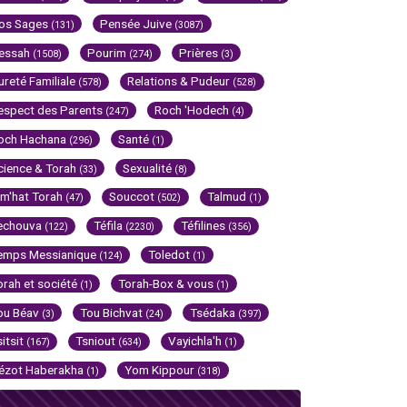
os Sages
Pensée Juive
(131)
(3087)
essah
Pourim
Prières
(1508)
(274)
(3)
ureté Familiale
Relations & Pudeur
(578)
(528)
espect des Parents
Roch 'Hodech
(247)
(4)
och Hachana
Santé
(296)
(1)
cience & Torah
Sexualité
(33)
(8)
im'hat Torah
Souccot
Talmud
(47)
(502)
(1)
echouva
Téfila
Téfilines
(122)
(2230)
(356)
emps Messianique
Toledot
(124)
(1)
orah et société
Torah-Box & vous
(1)
(1)
ou Béav
Tou Bichvat
Tsédaka
(3)
(24)
(397)
sitsit
Tsniout
Vayichla'h
(167)
(634)
(1)
ézot Haberakha
Yom Kippour
(1)
(318)