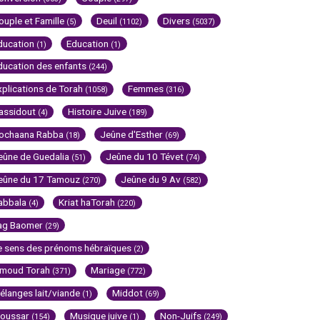
ouple et Famille
Deuil
Divers
(5)
(1102)
(5037)
ducation
Education
(1)
(1)
ducation des enfants
(244)
xplications de Torah
Femmes
(1058)
(316)
assidout
Histoire Juive
(4)
(189)
ochaana Rabba
Jeûne d'Esther
(18)
(69)
eûne de Guedalia
Jeûne du 10 Tévet
(51)
(74)
eûne du 17 Tamouz
Jeûne du 9 Av
(270)
(582)
abbala
Kriat haTorah
(4)
(220)
ag Baomer
(29)
e sens des prénoms hébraïques
(2)
imoud Torah
Mariage
(371)
(772)
élanges lait/viande
Middot
(1)
(69)
oussar
Musique juive
Non-Juifs
(154)
(1)
(249)