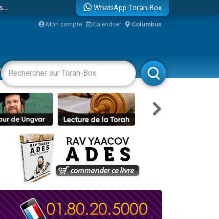
...
WhatsApp Torah-Box
Mon compte
Calendrier
Columbus
vertissements
Livres
Rabbanim
bre