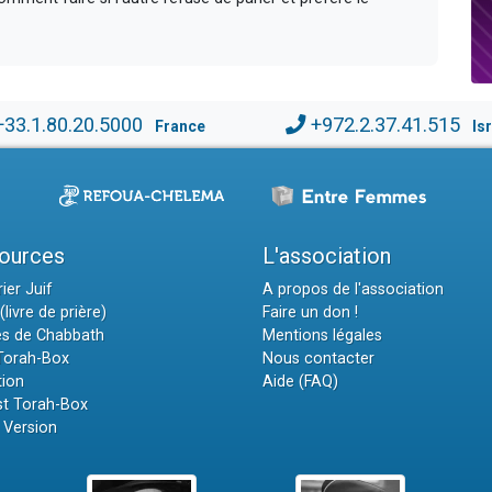
+33.1.80.20.5000
+972.2.37.41.515
France
Is
ources
L'association
ier Juif
A propos de l'association
(livre de prière)
Faire un don !
es de Chabbath
Mentions légales
 Torah-Box
Nous contacter
tion
Aide (FAQ)
t Torah-Box
 Version