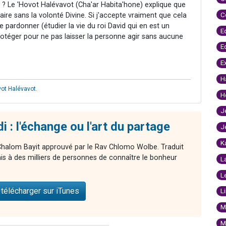
? Le 'Hovot Halévavot (Cha'ar Habita'hone) explique que
C
ire sans la volonté Divine. Si j'accepte vraiment que cela
de pardonner (étudier la vie du roi David qui en est un
E
protéger pour ne pas laisser la personne agir sans aucune
E
E
H
vot Halévavot
.
H
J
 : l'échange ou l'art du partage
J
K
Chalom Bayit approuvé par le Rav Chlomo Wolbe. Traduit
mis à des milliers de personnes de connaître le bonheur
L
L
télécharger sur iTunes
L
M
M