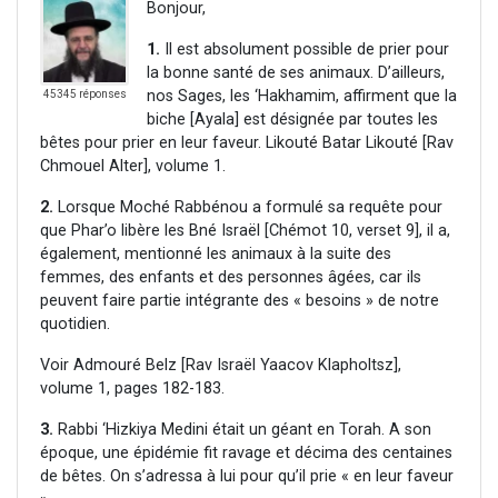
Bonjour,
1.
Il est absolument possible de prier pour
la bonne santé de ses animaux. D’ailleurs,
nos Sages, les ‘Hakhamim, affirment que la
45345 réponses
biche [Ayala] est désignée par toutes les
bêtes pour prier en leur faveur. Likouté Batar Likouté [Rav
Chmouel Alter], volume 1.
2.
Lorsque Moché Rabbénou a formulé sa requête pour
que Phar’o libère les Bné Israël [Chémot 10, verset 9], il a,
également, mentionné les animaux à la suite des
femmes, des enfants et des personnes âgées, car ils
peuvent faire partie intégrante des « besoins » de notre
quotidien.
Voir Admouré Belz [Rav Israël Yaacov Klapholtsz],
volume 1, pages 182-183.
3.
Rabbi ‘Hizkiya Medini était un géant en Torah. A son
époque, une épidémie fit ravage et décima des centaines
de bêtes. On s’adressa à lui pour qu’il prie « en leur faveur