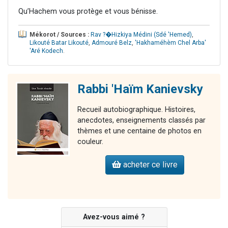
Qu’Hachem vous protège et vous bénisse.
Mékorot / Sources :
Rav ?�Hizkiya Médini (Sdé 'Hemed)
,
Likouté Batar Likouté
,
Admouré Belz
,
'Hakhaméhèm Chel Arba'
'Aré Kodech
.
Rabbi 'Haïm Kanievsky
Recueil autobiographique. Histoires,
anecdotes, enseignements classés par
thèmes et une centaine de photos en
couleur.
acheter ce livre
Avez-vous aimé ?