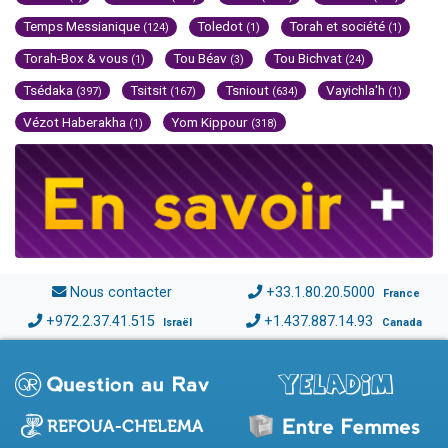
Temps Messianique
Toledot
Torah et société
(124)
(1)
(1)
Torah-Box & vous
Tou Béav
Tou Bichvat
(1)
(3)
(24)
Tsédaka
Tsitsit
Tsniout
Vayichla'h
(397)
(167)
(634)
(1)
Vézot Haberakha
Yom Kippour
(1)
(318)
Nous contacter
+33.1.80.20.5000
France
+972.2.37.41.515
+1.437.887.14.93
Israël
Canada