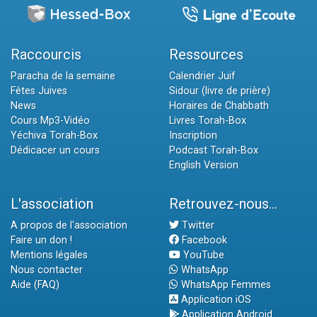
Raccourcis
Ressources
Paracha de la semaine
Calendrier Juif
Fêtes Juives
Sidour (livre de prière)
News
Horaires de Chabbath
Cours Mp3-Vidéo
Livres Torah-Box
Yéchiva Torah-Box
Inscription
Dédicacer un cours
Podcast Torah-Box
English Version
L'association
Retrouvez-nous...
A propos de l'association
Twitter
Faire un don !
Facebook
Mentions légales
YouTube
Nous contacter
WhatsApp
Aide (FAQ)
WhatsApp Femmes
Application iOS
Application Android