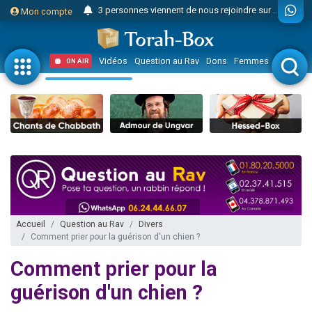
3 personnes viennent de nous rejoindre sur WhatsApp
Mon compte
Odaya vient de donner son Maasser
3 personnes viennent de faire un don pour 5 jours de vacances aux Orphelins
Vidéos
Question au Rav
Dons
Femmes
Enfants
ON AIR
3 personnes viennent de faire un don pour Diane, 80 ans, dans un appartement insalubre
2 personnes viennent de nous rejoindre sur WhatsApp
13 personnes viennent de demander une bénédiction
30 personnes viennent de faire un don pour Sauvez la jambe de Yohan
Il reste 49 places pour étudier en groupe sur Zoom
12 nouvelles musiques dans Torah-Box Music
3 personnes viennent de nous rejoindre sur WhatsApp
2 personnes viennent de nous rejoindre sur WhatsApp
Accueil
Question au Rav
Divers
Comment prier pour la guérison d'un chien ?
2 nouvelles musiques dans Torah-Box Music
3 personnes viennent de nous rejoindre sur WhatsApp
Comment prier pour la
8 personnes viennent de faire un don pour Tsédaka : pauvres d'Israel
guérison d'un chien ?
Nouvelle émission radio : Visions de grandeur n°104 : Le Chabbath et le Birkat Hamazone à travers le temps