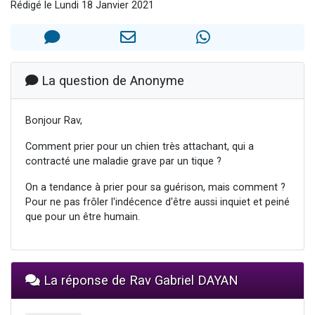
Rédigé le Lundi 18 Janvier 2021
61 personnes viennent de demander une bénédiction
Il reste 49 places pour étudier en groupe sur Zoom
Ariel vient de donner son Maasser
Nathaniel vient de donner son Maasser
La question de Anonyme
4 personnes viennent de nous rejoindre sur WhatsApp
Bonjour Rav,
Comment prier pour un chien très attachant, qui a
contracté une maladie grave par un tique ?
On a tendance à prier pour sa guérison, mais comment ?
Pour ne pas frôler l'indécence d'être aussi inquiet et peiné
que pour un être humain.
La réponse de Rav Gabriel DAYAN