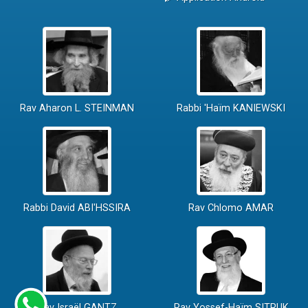
Rav Aharon L. STEINMAN
Rabbi 'Haïm KANIEWSKI
Rabbi David ABI'HSSIRA
Rav Chlomo AMAR
Rav Israël GANTZ
Rav Yossef-Haïm SITRUK