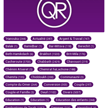
'Hanouka
Actualité
Argent & Travail
(244)
(287)
(747)
Balak
Bamidbar
Bar-Mitsva
Berechit
(1)
(1)
(118)
(1)
Beth-Hamikdach
Brakhot
Brit-Mila
(6)
(1520)
(176)
Cacheroute
Chabbath
Chavouot
(3703)
(2429)
(219)
Chémini Atseret
Chemirat haLachone
(5)
(188)
Chemita
Chiddoukh
Communauté
(135)
(200)
(3)
Compte du Omer
Conversion
Couple
(264)
(303)
(297)
Couple et Famille
Deuil
Divers
(5)
(1102)
(5037)
Education
Education
Education des enfants
(1)
(1)
(244)
Explications de Torah
Femmes
Hassidout
(1057)
(316)
(4)