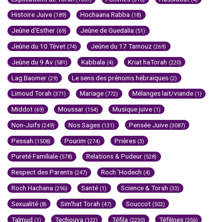
Histoire Juive
Hochaana Rabba
(189)
(18)
Jeûne d'Esther
Jeûne de Guedalia
(69)
(51)
Jeûne du 10 Tévet
Jeûne du 17 Tamouz
(74)
(269)
Jeûne du 9 Av
Kabbala
Kriat haTorah
(581)
(4)
(220)
Lag Baomer
Le sens des prénoms hébraïques
(29)
(2)
Limoud Torah
Mariage
Mélanges lait/viande
(371)
(772)
(1)
Middot
Moussar
Musique juive
(69)
(154)
(1)
Non-Juifs
Nos Sages
Pensée Juive
(249)
(131)
(3087)
Pessah
Pourim
Prières
(1508)
(274)
(3)
Pureté Familiale
Relations & Pudeur
(578)
(528)
Respect des Parents
Roch 'Hodech
(247)
(4)
Roch Hachana
Santé
Science & Torah
(296)
(1)
(33)
Sexualité
Sim'hat Torah
Souccot
(8)
(47)
(502)
Talmud
Techouva
Téfila
Téfilines
(1)
(122)
(2230)
(356)