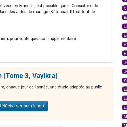
t vécu en France, il est possible que le Consistoire de
C
ans des actes de mariage (Kétouba). Il faut tout de
E
E
E
hem, pour toute question supplémentaire.
H
H
J
J
 (Tome 3, Vayikra)
K
nre, chaque jour de l'année, une étude adaptée au public
L
L
télécharger sur iTunes
L
M
M