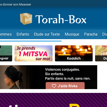
de donner son Maasser
es viennent de faire un don pour 5 jours de vacances aux Orphelins
es viennent de faire un don pour Diane, 80 ans, dans un appartement insalub
viennent de nous rejoindre sur WhatsApp
 viennent de demander une bénédiction
emmes
Enfants
Etude sur Texte
Musique
Paracha
Di
lles musiques dans Torah-Box Music
nnes viennent de faire un don pour Sauvez la jambe de Yohan
49 places pour étudier en groupe sur Zoom
viennent de nous rejoindre sur WhatsApp
viennent de nous rejoindre sur WhatsApp
viennent de nous rejoindre sur WhatsApp
les musiques dans Torah-Box Music
es viennent de faire un don pour Tsédaka : pauvres d'Israel
sion radio : Visions de grandeur n°104 : Le Chabbath et le Birkat Hamazone à 
 viennent de demander une bénédiction