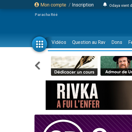
Mon compte
/
Inscription
Odaya vient 
3 personn
Paracha Réé
3 personn
2 personnes 
13 personnes
Vidéos
Question au Rav
Dons
F
12 nouve
30 perso
Il reste 
3 personnes 
2 personnes 
3 personnes 
2 nouvel
8 personn
Nouvelle émis
61 personnes