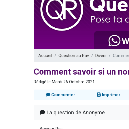
Ariel vient 
Il reste 
Nathaniel vi
6 personn
3 personnes 
Accueil
Question au Rav
Divers
Comment 
Comment savoir si un nom
Rédigé le Mardi 26 Octobre 2021
Commenter
Imprimer
La question de Anonyme
Bonjour Rav,