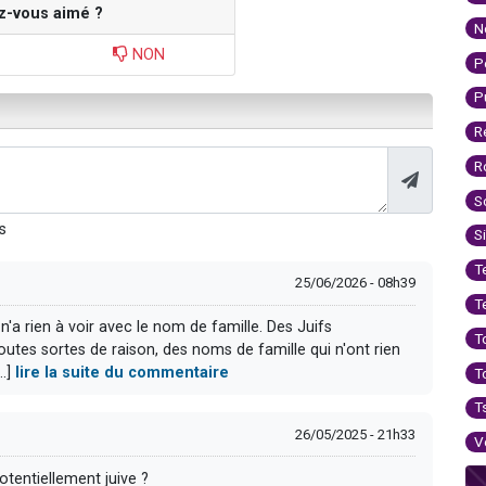
z-vous aimé ?
N
NON
P
P
R
R
S
s
S
T
25/06/2026 - 08h39
T
 n'a rien à voir avec le nom de famille. Des Juifs
T
utes sortes de raison, des noms de famille qui n'ont rien
..]
lire la suite du commentaire
T
T
26/05/2025 - 21h33
V
tentiellement juive ?