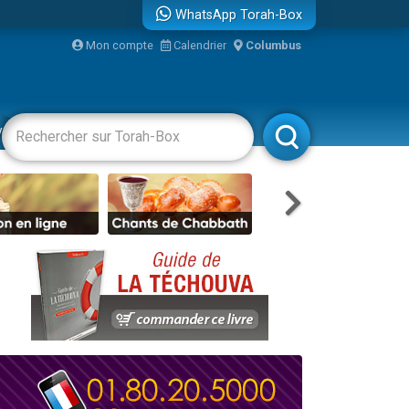
WhatsApp Torah-Box
Mon compte
Calendrier
Columbus
re
vertissements
Livres
Rabbanim
travers le temps