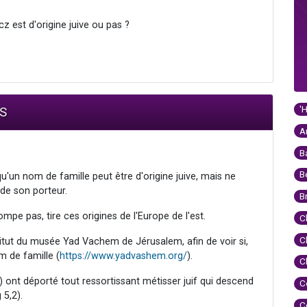
z est d'origine juive ou pas ?
'
AS
A
B
B
qu'un nom de famille peut être d'origine juive, mais ne
 de son porteur.
B
mpe pas, tire ces origines de l'Europe de l'est.
C
C
nstitut du musée Yad Vachem de Jérusalem, afin de voir si,
m de famille (
https://www.yadvashem.org/
).
C
 ont déporté tout ressortissant métisser juif qui descend
C
 5,2).
C