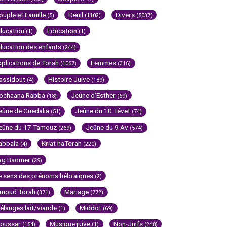
ouple et Famille
Deuil
Divers
(5)
(1102)
(5037)
ducation
Education
(1)
(1)
ducation des enfants
(244)
xplications de Torah
Femmes
(1057)
(316)
assidout
Histoire Juive
(4)
(189)
ochaana Rabba
Jeûne d'Esther
(18)
(69)
eûne de Guedalia
Jeûne du 10 Tévet
(51)
(74)
eûne du 17 Tamouz
Jeûne du 9 Av
(269)
(574)
abbala
Kriat haTorah
(4)
(220)
ag Baomer
(29)
e sens des prénoms hébraïques
(2)
imoud Torah
Mariage
(371)
(772)
élanges lait/viande
Middot
(1)
(69)
oussar
Musique juive
Non-Juifs
(154)
(1)
(248)