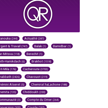
Hanouka
Actualité
(244)
(287)
rgent & Travail
Balak
Bamidbar
(747)
(1)
(1)
ar-Mitsva
Berechit
(118)
(1)
eth-Hamikdach
Brakhot
(6)
(1518)
rit-Mila
Cacheroute
(176)
(3703)
habbath
Chavouot
(2426)
(219)
hémini Atseret
Chemirat haLachone
(5)
(188)
hemita
Chiddoukh
(135)
(200)
ommunauté
Compte du Omer
(3)
(264)
onversion
Couple
(303)
(297)