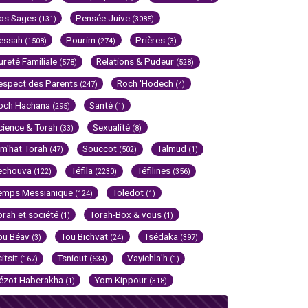
os Sages
Pensée Juive
(131)
(3085)
essah
Pourim
Prières
(1508)
(274)
(3)
ureté Familiale
Relations & Pudeur
(578)
(528)
espect des Parents
Roch 'Hodech
(247)
(4)
och Hachana
Santé
(295)
(1)
cience & Torah
Sexualité
(33)
(8)
im'hat Torah
Souccot
Talmud
(47)
(502)
(1)
echouva
Téfila
Téfilines
(122)
(2230)
(356)
emps Messianique
Toledot
(124)
(1)
orah et société
Torah-Box & vous
(1)
(1)
ou Béav
Tou Bichvat
Tsédaka
(3)
(24)
(397)
sitsit
Tsniout
Vayichla'h
(167)
(634)
(1)
ézot Haberakha
Yom Kippour
(1)
(318)