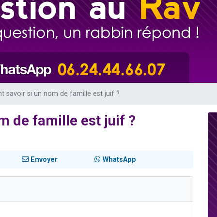
de donner son Maasser
49 places pour étudier en groupe sur Zoom
ent de donner son Maasser
es viennent de faire un don pour 5 enfants déjà orphelins risquent de perdre
viennent de nous rejoindre sur WhatsApp
savoir si un nom de famille est juif ?
 de famille est juif ?
Envoyer
WhatsApp