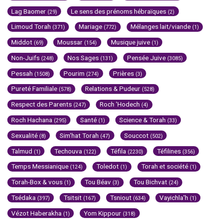
Lag Baomer
Le sens des prénoms hébraïques
(29)
(2)
Limoud Torah
Mariage
Mélanges lait/viande
(371)
(772)
(1)
Middot
Moussar
Musique juive
(69)
(154)
(1)
Non-Juifs
Nos Sages
Pensée Juive
(248)
(131)
(3085)
Pessah
Pourim
Prières
(1508)
(274)
(3)
Pureté Familiale
Relations & Pudeur
(578)
(528)
Respect des Parents
Roch 'Hodech
(247)
(4)
Roch Hachana
Santé
Science & Torah
(295)
(1)
(33)
Sexualité
Sim'hat Torah
Souccot
(8)
(47)
(502)
Talmud
Techouva
Téfila
Téfilines
(1)
(122)
(2230)
(356)
Temps Messianique
Toledot
Torah et société
(124)
(1)
(1)
Torah-Box & vous
Tou Béav
Tou Bichvat
(1)
(3)
(24)
Tsédaka
Tsitsit
Tsniout
Vayichla'h
(397)
(167)
(634)
(1)
Vézot Haberakha
Yom Kippour
(1)
(318)