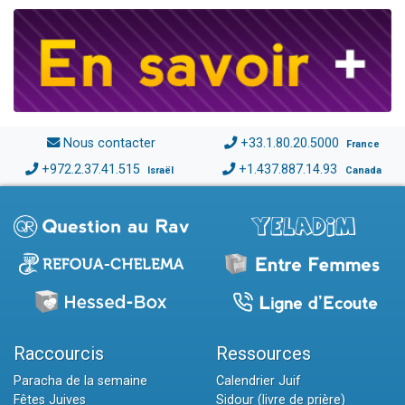
Nous contacter
+33.1.80.20.5000
France
+972.2.37.41.515
+1.437.887.14.93
Israël
Canada
Raccourcis
Ressources
Paracha de la semaine
Calendrier Juif
Fêtes Juives
Sidour (livre de prière)