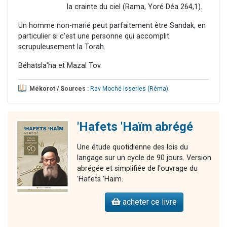
la crainte du ciel (Rama, Yoré Déa 264,1).
Un homme non-marié peut parfaitement être Sandak, en
particulier si c'est une personne qui accomplit
scrupuleusement la Torah.
Béhatsla'ha et Mazal Tov.
Mékorot / Sources :
Rav Moché Isserles (Réma)
.
'Hafets 'Haïm abrégé
Une étude quotidienne des lois du
langage sur un cycle de 90 jours. Version
abrégée et simplifiée de l'ouvrage du
'Hafets 'Haim.
acheter ce livre