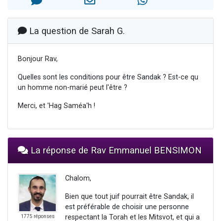
61 personnes viennent de demander une bénédiction
Il reste 49 places pour étudier en groupe sur Zoom
La question de Sarah G.
Ariel vient de donner son Maasser
Nathaniel vient de donner son Maasser
Bonjour Rav,
4 personnes viennent de nous rejoindre sur WhatsApp
Quelles sont les conditions pour être Sandak ? Est-ce qu
un homme non-marié peut l'être ?
Merci, et 'Hag Saméa'h !
La réponse de Rav Emmanuel BENSIMON
Chalom,
Bien que tout juif pourrait être Sandak, il
est préférable de choisir une personne
respectant la Torah et les Mitsvot, et qui a
1775 réponses