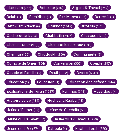
'Hanouka
Actualité
Argent & Travail
(244)
(287)
(747)
Balak
Bamidbar
Bar-Mitsva
Berechit
(1)
(1)
(118)
(1)
Beth-Hamikdach
Brakhot
Brit-Mila
(6)
(1518)
(176)
Cacheroute
Chabbath
Chavouot
(3703)
(2426)
(219)
Chémini Atseret
Chemirat haLachone
(5)
(188)
Chemita
Chiddoukh
Communauté
(135)
(200)
(3)
Compte du Omer
Conversion
Couple
(264)
(303)
(297)
Couple et Famille
Deuil
Divers
(5)
(1102)
(5037)
Education
Education
Education des enfants
(1)
(1)
(244)
Explications de Torah
Femmes
Hassidout
(1057)
(316)
(4)
Histoire Juive
Hochaana Rabba
(189)
(18)
Jeûne d'Esther
Jeûne de Guedalia
(69)
(51)
Jeûne du 10 Tévet
Jeûne du 17 Tamouz
(74)
(269)
Jeûne du 9 Av
Kabbala
Kriat haTorah
(574)
(4)
(220)