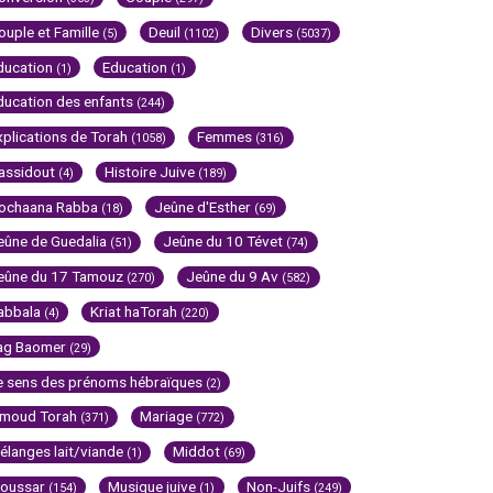
ouple et Famille
Deuil
Divers
(5)
(1102)
(5037)
ducation
Education
(1)
(1)
ducation des enfants
(244)
xplications de Torah
Femmes
(1058)
(316)
assidout
Histoire Juive
(4)
(189)
ochaana Rabba
Jeûne d'Esther
(18)
(69)
eûne de Guedalia
Jeûne du 10 Tévet
(51)
(74)
eûne du 17 Tamouz
Jeûne du 9 Av
(270)
(582)
abbala
Kriat haTorah
(4)
(220)
ag Baomer
(29)
e sens des prénoms hébraïques
(2)
imoud Torah
Mariage
(371)
(772)
élanges lait/viande
Middot
(1)
(69)
oussar
Musique juive
Non-Juifs
(154)
(1)
(249)