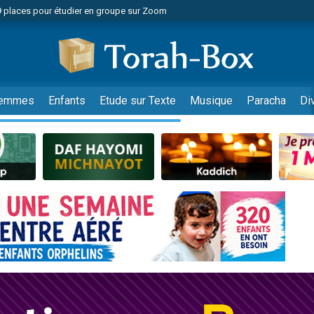
49 places pour étudier en groupe sur Zoom
nes viennent de faire un don pour Diane, 80 ans, dans un appartement insalu
viennent de nous rejoindre sur WhatsApp
viennent de nous rejoindre sur WhatsApp
es viennent de faire un don pour Reloger Rivka, 6 enfants, victime de violences
emmes
Enfants
Etude sur Texte
Musique
Paracha
Di
es viennent de faire un don pour 1 Journée de Vacances Pour les Enfants
 viennent de demander une bénédiction
viennent de nous rejoindre sur WhatsApp
49 places pour étudier en groupe sur Zoom
 donner son Maasser
viennent de nous rejoindre sur WhatsApp
viennent de nous rejoindre sur WhatsApp
de donner son Maasser
es viennent de faire un don pour 5 jours de vacances aux Orphelins
viennent de nous rejoindre sur WhatsApp