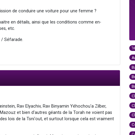
ission de conduire une voiture pour une femme ?
nnaitre en détails, ainsi que les conditions comme en-
ses, etc.
 / Séfarade.
'
A
B
B
B
C
C
nstein, Rav Elyachiv, Rav Binyamin Yéhochou'a Zilber,
azouz et bien d'autres géants de la Torah ne voient pas
C
es lois de la Tsni'out, et surtout lorsque cela est vraiment
C
C