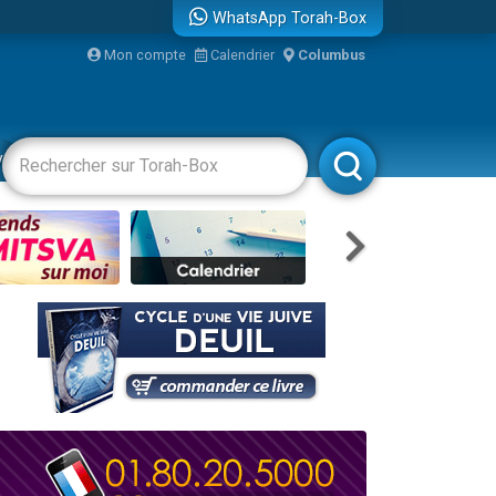
WhatsApp Torah-Box
bre
Mon compte
Calendrier
Columbus
...
vertissements
Livres
Rabbanim