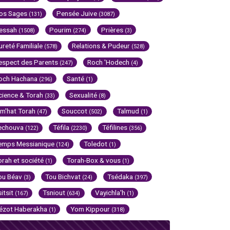
os Sages
Pensée Juive
(131)
(3087)
essah
Pourim
Prières
(1508)
(274)
(3)
ureté Familiale
Relations & Pudeur
(578)
(528)
espect des Parents
Roch 'Hodech
(247)
(4)
och Hachana
Santé
(296)
(1)
cience & Torah
Sexualité
(33)
(8)
im'hat Torah
Souccot
Talmud
(47)
(502)
(1)
echouva
Téfila
Téfilines
(122)
(2230)
(356)
emps Messianique
Toledot
(124)
(1)
orah et société
Torah-Box & vous
(1)
(1)
ou Béav
Tou Bichvat
Tsédaka
(3)
(24)
(397)
sitsit
Tsniout
Vayichla'h
(167)
(634)
(1)
ézot Haberakha
Yom Kippour
(1)
(318)