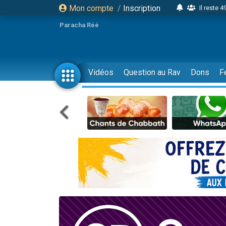
Mon compte
/
Inscription
Il reste 
16 person
Paracha Réé
2 personnes 
6 personnes 
4 personn
Vidéos
Question au Rav
Dons
F
2 personn
17 personnes
4 personnes 
Il reste 
Eva vient de
4 personnes 
3 personnes 
Odaya vient 
3 personn
2 personnes 