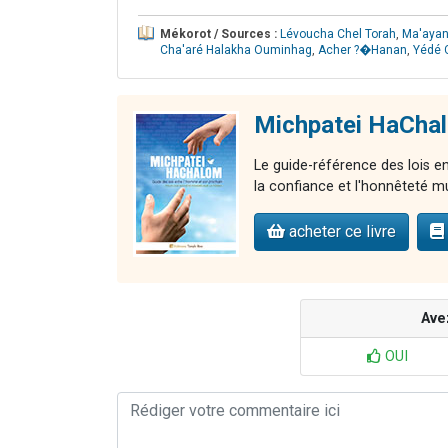
Mékorot / Sources :
Lévoucha Chel Torah
,
Ma'aya
Cha'aré Halakha Ouminhag
,
Acher ?�Hanan
,
Yédé 
Michpatei HaCha
Le guide-référence des lois e
la confiance et l'honnêteté m
acheter ce livre
Ave
OUI