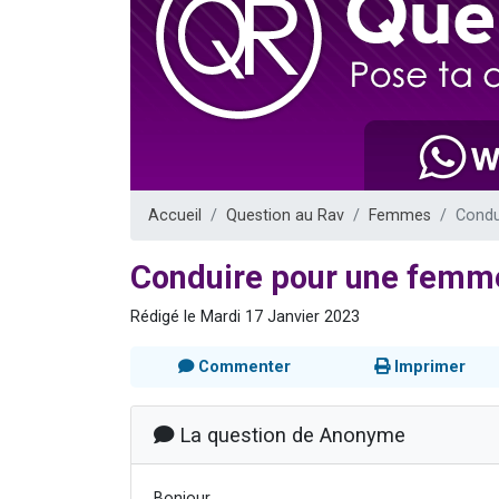
13 personnes
30 perso
Il reste 
12 nouve
29 personnes
Accueil
Question au Rav
Femmes
Condu
Conduire pour une femm
Rédigé le Mardi 17 Janvier 2023
Commenter
Imprimer
La question de Anonyme
Bonjour,