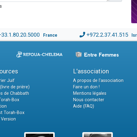
s
+33.1.80.20.5000
+972.2.37.41.515
France
Is
ources
L'association
ier Juif
A propos de l'association
(livre de prière)
Faire un don !
es de Chabbath
Mentions légales
 Torah-Box
Nous contacter
tion
Aide (FAQ)
t Torah-Box
 Version