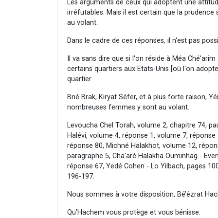
Les arguments de ceux qui adoptent une attitud
irréfutables. Mais il est certain que la prudence
au volant.
Dans le cadre de ces réponses, il n'est pas possi
Il va sans dire que si l'on réside à Méa Ché'ar
certains quartiers aux Etats-Unis [où l'on adopte 
quartier.
Bné Brak, Kiryat Séfer, et à plus forte raison, Y
nombreuses femmes y sont au volant.
Levoucha Chel Torah, volume 2, chapitre 74, p
Halévi, volume 4, réponse 1, volume 7, réponse
réponse 80, Michné Halakhot, volume 12, répons
paragraphe 5, Cha'aré Halakha Ouminhag - Even
réponse 67, Yedé Cohen - Lo Yilbach, pages 1
196-197.
Nous sommes à votre disposition, Bé’ézrat Hac
Qu’Hachem vous protège et vous bénisse.