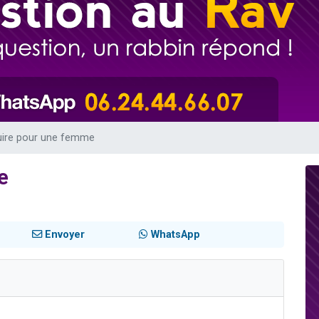
 viennent de demander une bénédiction
nnes viennent de faire un don pour Sauvez la jambe de Yohan
49 places pour étudier en groupe sur Zoom
lles musiques dans Torah-Box Music
 viennent de demander une bénédiction
ire pour une femme
e
Envoyer
WhatsApp