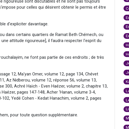
e rigoureuse sont discutables et ne sont pas toujours
 s'impose pour celles qui désirent obtenir le permis et être
C
E
ble d'expliciter davantage.
E
im ou dans certains quartiers de Ramat Beth Chémech, ou
E
une attitude rigoureuse], il faudra respecter l'esprit du
H
H
érouchalayim, ne font pas partie de ces endroits ; de très
J
J
assage 12, Ma'yan Omer, volume 12, page 134, Chévet
 11, Az Nidberou, volume 12, réponse 56, volume 13,
K
e 300, Achré Haïch - Even Haézer, volume 2, chapitre 13,
L
 Haézer, pages 147-148, Acher 'Hanan, volume 3-4,
00-102, Yedé Cohen - Kedat Hanachim, volume 2, pages
L
L
hem, pour toute question supplémentaire.
M
M