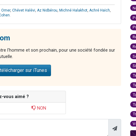
N
n Omer
,
Chévet Halévi
,
Az Nidbérou
,
Michné Halakhot
,
Achré Haïch
,
Cohen
.
P
P
lom
R
R
ntre l'homme et son prochain, pour une société fondée sur
S
utuelle.
S
télécharger sur iTunes
T
T
T
z-vous aimé ?
T
NON
T
V