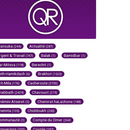
Hanouka
Actualité
(244)
(287)
rgent & Travail
Balak
Bamidbar
(747)
(1)
(1)
ar-Mitsva
Berechit
(118)
(1)
eth-Hamikdach
Brakhot
(6)
(1520)
rit-Mila
Cacheroute
(176)
(3703)
habbath
Chavouot
(2429)
(219)
hémini Atseret
Chemirat haLachone
(5)
(188)
hemita
Chiddoukh
(135)
(200)
ommunauté
Compte du Omer
(3)
(264)
onversion
Couple
(303)
(297)