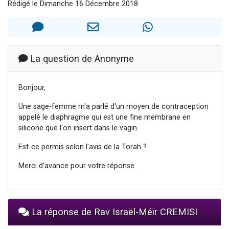
Rédigé le Dimanche 16 Décembre 2018
13 personnes viennent de demander une bénédiction
30 personnes viennent de faire un don pour Sauvez la jambe de Yohan
Il reste 49 places pour étudier en groupe sur Zoom
12 nouvelles musiques dans Torah-Box Music
La question de Anonyme
29 personnes viennent de demander une bénédiction
Bonjour,
Une sage-femme m'a parlé d'un moyen de contraception
appelé le diaphragme qui est une fine membrane en
silicone que l'on insert dans le vagin.
Est-ce permis selon l'avis de la Torah ?
Merci d'avance pour votre réponse.
La réponse de Rav Israël-Méïr CREMISI