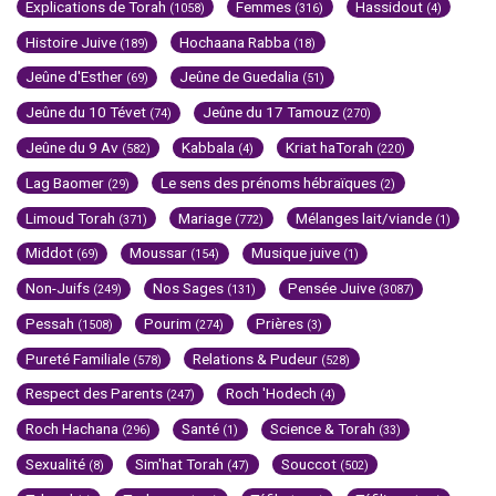
Explications de Torah
Femmes
Hassidout
(1058)
(316)
(4)
Histoire Juive
Hochaana Rabba
(189)
(18)
Jeûne d'Esther
Jeûne de Guedalia
(69)
(51)
Jeûne du 10 Tévet
Jeûne du 17 Tamouz
(74)
(270)
Jeûne du 9 Av
Kabbala
Kriat haTorah
(582)
(4)
(220)
Lag Baomer
Le sens des prénoms hébraïques
(29)
(2)
Limoud Torah
Mariage
Mélanges lait/viande
(371)
(772)
(1)
Middot
Moussar
Musique juive
(69)
(154)
(1)
Non-Juifs
Nos Sages
Pensée Juive
(249)
(131)
(3087)
Pessah
Pourim
Prières
(1508)
(274)
(3)
Pureté Familiale
Relations & Pudeur
(578)
(528)
Respect des Parents
Roch 'Hodech
(247)
(4)
Roch Hachana
Santé
Science & Torah
(296)
(1)
(33)
Sexualité
Sim'hat Torah
Souccot
(8)
(47)
(502)