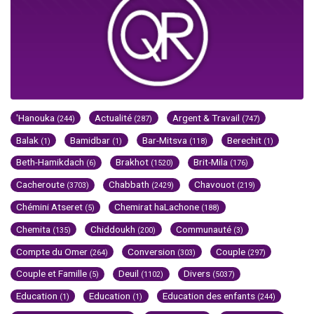
'Hanouka
Actualité
Argent & Travail
(244)
(287)
(747)
Balak
Bamidbar
Bar-Mitsva
Berechit
(1)
(1)
(118)
(1)
Beth-Hamikdach
Brakhot
Brit-Mila
(6)
(1520)
(176)
Cacheroute
Chabbath
Chavouot
(3703)
(2429)
(219)
Chémini Atseret
Chemirat haLachone
(5)
(188)
Chemita
Chiddoukh
Communauté
(135)
(200)
(3)
Compte du Omer
Conversion
Couple
(264)
(303)
(297)
Couple et Famille
Deuil
Divers
(5)
(1102)
(5037)
Education
Education
Education des enfants
(1)
(1)
(244)