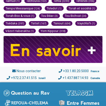
Talmud
Techouva
Téfila
Téfilines
(1)
(122)
(2230)
(356)
Temps Messianique
Toledot
Torah et société
(124)
(1)
(1)
Torah-Box & vous
Tou Béav
Tou Bichvat
(1)
(3)
(24)
Tsédaka
Tsitsit
Tsniout
Vayichla'h
(397)
(167)
(634)
(1)
Vézot Haberakha
Yom Kippour
(1)
(318)
Nous contacter
+33.1.80.20.5000
France
+972.2.37.41.515
+1.437.887.14.93
Israël
Canada