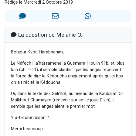
Rédigé le Mercredi 2 Octobre 2019
Nouvelle émission radio : Visions de grandeur n°104 : Le Chabbath et le Birkat Hamazone à travers le temps
61 personnes viennent de demander une bénédiction
Ariel vient de donner son Maasser
Il reste 49 places pour étudier en groupe sur Zoom
La question de Melanie O.
Eva vient de donner son Maasser
Bonjour Kvod Harabbanim,
Le Néfech Ha'haï ramène la Guémara 'Houlin 91b, et, plus
loin (ch. 1-11), il semble clarifier que les anges reçoivent
la force de dire la Kédoucha uniquement après qu'ici bas
on ait récité la Kédoucha.
Or, dans le texte des Seli'hot, au niveau de la Kabbalat 'Ol
Malkhout Chamayim (recevoir sur soi le joug Divin), il
semble que les anges aient le premier mot.
Y a-t-il une raison ?
Merci beaucoup.