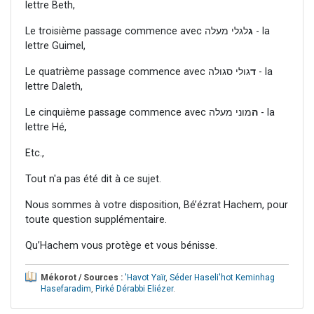
lettre Beth,
Le troisième passage commence avec
לגלי מעלה - la
ג
lettre Guimel,
Le quatrième passage commence avec
גולי סגולה - la
ד
lettre Daleth,
Le cinquième passage commence avec
מוני מעלה - la
ה
lettre Hé,
Etc.,
Tout n'a pas été dit à ce sujet.
Nous sommes à votre disposition, Bé’ézrat Hachem, pour
toute question supplémentaire.
Qu’Hachem vous protège et vous bénisse.
Mékorot / Sources :
'Havot Yaïr
,
Séder Haseli'hot Keminhag
Hasefaradim
,
Pirké Dérabbi Eliézer
.