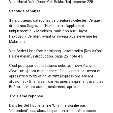
Voir 'Havot Yaïr [Rabbi Yaïr Bakhra'kh], réponse 225.
Seconde réponse
Il y a plusieurs catégories de créatures célestes. Ce que
disent nos Sages, les 'Hakhamim, s’appliquent
uniquement aux Malakhim, mais non aux 'Hayot
Hakodech, Sérafim, ayant un niveau plus élevé que les
Malakhim.
Voir Séder Haseli'hot Keminhag Hasefaradim [Rav Its'hak
Halévi Aviran], introduction, page 25, note 41.
C'est pourquoi, ces créatures célestes [אראלי מעלה et
המוני מעלה] sont mentionnées à deux reprises : avant et
après בחירי סגולה et דגולי סגולה [expressions faisant
allusion aux Bné Israël]; car les unes s'expriment avant les
Bné Israël et les autres, seulement, après.
Troisième réponse
Dans les Seli'hot, le terme 'Onim ne signifie pas
"répondent", car, alors, la question a lieu d'être posée.