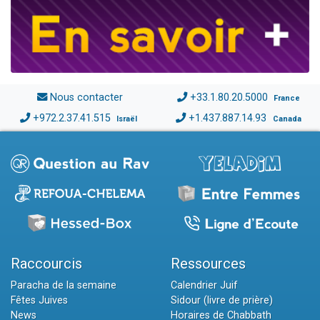
Nous contacter
+33.1.80.20.5000
France
+972.2.37.41.515
+1.437.887.14.93
Israël
Canada
Raccourcis
Ressources
Paracha de la semaine
Calendrier Juif
Fêtes Juives
Sidour (livre de prière)
News
Horaires de Chabbath