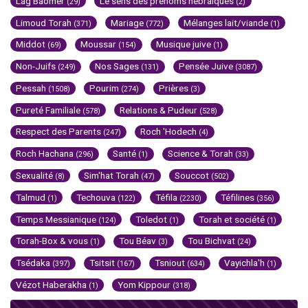
Lag Baomer
Le sens des prénoms hébraïques
(29)
(2)
Limoud Torah
Mariage
Mélanges lait/viande
(371)
(772)
(1)
Middot
Moussar
Musique juive
(69)
(154)
(1)
Non-Juifs
Nos Sages
Pensée Juive
(249)
(131)
(3087)
Pessah
Pourim
Prières
(1508)
(274)
(3)
Pureté Familiale
Relations & Pudeur
(578)
(528)
Respect des Parents
Roch 'Hodech
(247)
(4)
Roch Hachana
Santé
Science & Torah
(296)
(1)
(33)
Sexualité
Sim'hat Torah
Souccot
(8)
(47)
(502)
Talmud
Techouva
Téfila
Téfilines
(1)
(122)
(2230)
(356)
Temps Messianique
Toledot
Torah et société
(124)
(1)
(1)
Torah-Box & vous
Tou Béav
Tou Bichvat
(1)
(3)
(24)
Tsédaka
Tsitsit
Tsniout
Vayichla'h
(397)
(167)
(634)
(1)
Vézot Haberakha
Yom Kippour
(1)
(318)