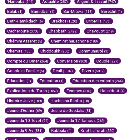
'Hanouka
Actualité
Argent & Travail
(244)
(287)
(747)
Balak
Bamidbar
Bar-Mitsva
Berechit
(1)
(1)
(118)
(1)
Beth-Hamikdach
Brakhot
Brit-Mila
(6)
(1520)
(176)
Cacheroute
Chabbath
Chavouot
(3703)
(2429)
(219)
Chémini Atseret
Chemirat haLachone
(5)
(188)
Chemita
Chiddoukh
Communauté
(135)
(200)
(3)
Compte du Omer
Conversion
Couple
(264)
(303)
(297)
Couple et Famille
Deuil
Divers
(5)
(1102)
(5037)
Education
Education
Education des enfants
(1)
(1)
(244)
Explications de Torah
Femmes
Hassidout
(1057)
(316)
(4)
Histoire Juive
Hochaana Rabba
(189)
(18)
Jeûne d'Esther
Jeûne de Guedalia
(69)
(51)
Jeûne du 10 Tévet
Jeûne du 17 Tamouz
(74)
(269)
Jeûne du 9 Av
Kabbala
Kriat haTorah
(581)
(4)
(220)