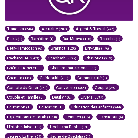
'Hanouka
Actualité
Argent & Travail
(244)
(287)
(747)
Balak
Bamidbar
Bar-Mitsva
Berechit
(1)
(1)
(118)
(1)
Beth-Hamikdach
Brakhot
Brit-Mila
(6)
(1520)
(176)
Cacheroute
Chabbath
Chavouot
(3703)
(2429)
(219)
Chémini Atseret
Chemirat haLachone
(5)
(188)
Chemita
Chiddoukh
Communauté
(135)
(200)
(3)
Compte du Omer
Conversion
Couple
(264)
(303)
(297)
Couple et Famille
Deuil
Divers
(5)
(1102)
(5037)
Education
Education
Education des enfants
(1)
(1)
(244)
Explications de Torah
Femmes
Hassidout
(1058)
(316)
(4)
Histoire Juive
Hochaana Rabba
(189)
(18)
Jeûne d'Esther
Jeûne de Guedalia
(69)
(51)