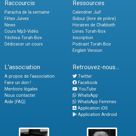
Raccourcis
Ressources
Paracha de la semaine
Calendrier Juif
Fêtes Juives
Sidour (livre de prière)
News
Horaires de Chabbath
Cours Mp3-Vidéo
Livres Torah-Box
Yéchiva Torah-Box
Inscription
Dédicacer un cours
Podcast Torah-Box
English Version
L'association
Retrouvez-nous...
A propos de l'association
Twitter
Faire un don !
Facebook
Mentions légales
YouTube
Nous contacter
WhatsApp
Aide (FAQ)
WhatsApp Femmes
Application iOS
Application Android