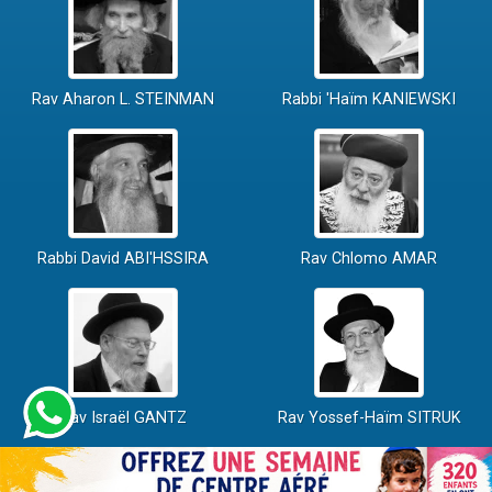
Rav Aharon L. STEINMAN
Rabbi 'Haïm KANIEWSKI
Rabbi David ABI'HSSIRA
Rav Chlomo AMAR
Rav Israël GANTZ
Rav Yossef-Haïm SITRUK