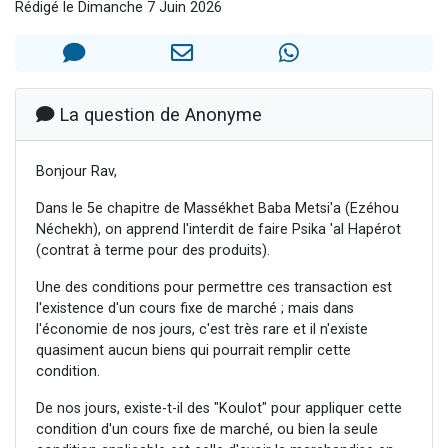
Rédigé le Dimanche 7 Juin 2026
Nouvelle émission radio : Visions de grandeur n°104 : Le Chabbath et le Birkat Hamazone à travers le temps
61 personnes viennent de demander une bénédiction
Ariel vient de donner son Maasser
Il reste 49 places pour étudier en groupe sur Zoom
La question de Anonyme
Eva vient de donner son Maasser
Bonjour Rav,
Dans le 5e chapitre de Massékhet Baba Metsi'a (Ezéhou
Néchekh), on apprend l'interdit de faire Psika 'al Hapérot
(contrat à terme pour des produits).
Une des conditions pour permettre ces transaction est
l'existence d'un cours fixe de marché ; mais dans
l'économie de nos jours, c'est très rare et il n'existe
quasiment aucun biens qui pourrait remplir cette
condition.
De nos jours, existe-t-il des "Koulot" pour appliquer cette
condition d'un cours fixe de marché, ou bien la seule