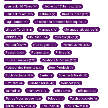
Jeûne du 10 Tévet
Jeûne du 17 Tamouz
(74)
(270)
Jeûne du 9 Av
Kabbala
Kriat haTorah
(582)
(4)
(220)
Lag Baomer
Le sens des prénoms hébraïques
(29)
(2)
Limoud Torah
Mariage
Mélanges lait/viande
(371)
(772)
(1)
Middot
Moussar
Musique juive
(69)
(154)
(1)
Non-Juifs
Nos Sages
Pensée Juive
(249)
(131)
(3087)
Pessah
Pourim
Prières
(1508)
(274)
(3)
Pureté Familiale
Relations & Pudeur
(578)
(528)
Respect des Parents
Roch 'Hodech
(247)
(4)
Roch Hachana
Santé
Science & Torah
(296)
(1)
(33)
Sexualité
Sim'hat Torah
Souccot
(8)
(47)
(502)
Talmud
Techouva
Téfila
Téfilines
(1)
(122)
(2230)
(356)
Temps Messianique
Toledot
Torah et société
(124)
(1)
(1)
Torah-Box & vous
Tou Béav
Tou Bichvat
(1)
(3)
(24)