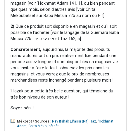
magasin [voir ‘Hokhmat Adam 141, 1], ou bien pendant
quelques mois, selon d’autres avis [voir Chita
Mekoubetset sur Baba Metsia 72b au nom du Rif].
2)
Que ce produit soit disponible en magasin et qu’il soit
possible de l’acheter [voir le langage de la Guemara Baba
Metsia 72b : אי בעי זביני et Taz 162, 5].
Concrètement,
aujourd’hui, la majorité des produits
manufacturés ont un prix relativement fixe pendant une
période assez longue et sont disponibles en magasin. Je
vous invite à faire le test : observez les prix dans les
magasins, et vous verrez que le prix de nombreuses
marchandises reste inchangé pendant plusieurs mois !
'Hazak pour cette très belle question, qui témoigne du
très bon niveau de son auteur !
Soyez béni !
Mékorot / Sources :
Rav Itshak Elfassi (Rif)
,
Taz
,
'Hokhmat
Adam
,
Chita Mékoubétsèt
.