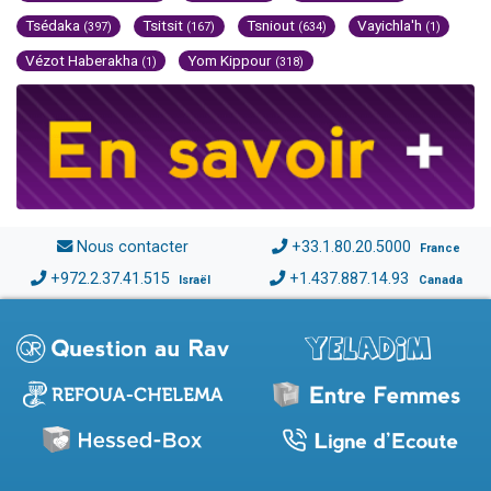
Tsédaka
Tsitsit
Tsniout
Vayichla'h
(397)
(167)
(634)
(1)
Vézot Haberakha
Yom Kippour
(1)
(318)
Nous contacter
+33.1.80.20.5000
France
+972.2.37.41.515
+1.437.887.14.93
Israël
Canada