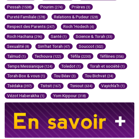
Pessah
Pourim
Prières
(1508)
(274)
(3)
Pureté Familiale
Relations & Pudeur
(578)
(528)
Respect des Parents
Roch 'Hodech
(247)
(4)
Roch Hachana
Santé
Science & Torah
(296)
(1)
(33)
Sexualité
Sim'hat Torah
Souccot
(8)
(47)
(502)
Talmud
Techouva
Téfila
Téfilines
(1)
(122)
(2230)
(356)
Temps Messianique
Toledot
Torah et société
(124)
(1)
(1)
Torah-Box & vous
Tou Béav
Tou Bichvat
(1)
(3)
(24)
Tsédaka
Tsitsit
Tsniout
Vayichla'h
(397)
(167)
(634)
(1)
Vézot Haberakha
Yom Kippour
(1)
(318)