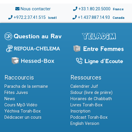
Nous contacter
+33.1.80.20.5000
France
+972.2.37.41.515
+1.437.887.14.93
Israël
Canada
Raccourcis
Ressources
Paracha de la semaine
Calendrier Juif
Fêtes Juives
Sidour (livre de prière)
News
Horaires de Chabbath
Cours Mp3-Vidéo
Livres Torah-Box
Yéchiva Torah-Box
Inscription
Dédicacer un cours
Podcast Torah-Box
English Version