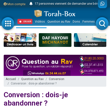
17 personnes viennent de demander une bénédiction
Mon compte
4 personnes viennent de nous rejoindre sur WhatsApp
Il reste 49 places pour étudier en groupe sur Zoom
Vidéos
Question au Rav
Dons
Femmes
Enfants
ON AIR
23 personnes viennent de faire un don pour Diane, 80 ans, dans un appartement insalubre
Eva vient de donner son Maasser
4 personnes viennent de nous rejoindre sur WhatsApp
3 personnes viennent de nous rejoindre sur WhatsApp
3 personnes viennent de faire un don pour 5 jours de vacances aux Orphelins
Odaya vient de donner son Maasser
13 personnes viennent de demander une bénédiction
2 personnes viennent de nous rejoindre sur WhatsApp
Accueil
Question au Rav
Conversion
Conversion : dois-je abandonner ?
30 personnes viennent de faire un don pour Sauvez la jambe de Yohan
12 nouvelles musiques dans Torah-Box Music
Conversion : dois-je
Il reste 49 places pour étudier en groupe sur Zoom
abandonner ?
3 personnes viennent de nous rejoindre sur WhatsApp