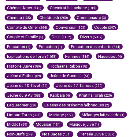
Chémini Atseret
Chemirat haLachone
(5)
(188)
Chemita
Chiddoukh
Communauté
(135)
(200)
(3)
Compte du Omer
Conversion
Couple
(264)
(303)
(297)
Couple et Famille
Deuil
Divers
(5)
(1102)
(5037)
Education
Education
Education des enfants
(1)
(1)
(244)
Explications de Torah
Femmes
Hassidout
(1058)
(316)
(4)
Histoire Juive
Hochaana Rabba
(189)
(18)
Jeûne d'Esther
Jeûne de Guedalia
(69)
(51)
Jeûne du 10 Tévet
Jeûne du 17 Tamouz
(74)
(270)
Jeûne du 9 Av
Kabbala
Kriat haTorah
(582)
(4)
(220)
Lag Baomer
Le sens des prénoms hébraïques
(29)
(2)
Limoud Torah
Mariage
Mélanges lait/viande
(371)
(772)
(1)
Middot
Moussar
Musique juive
(69)
(154)
(1)
Non-Juifs
Nos Sages
Pensée Juive
(249)
(131)
(3087)