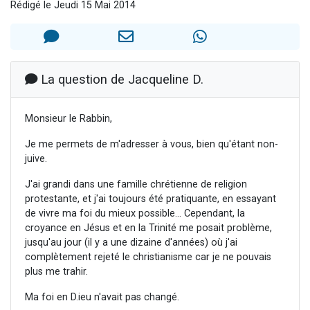
Rédigé le Jeudi 15 Mai 2014
2 personnes viennent de nous rejoindre sur WhatsApp
2 nouvelles musiques dans Torah-Box Music
3 personnes viennent de nous rejoindre sur WhatsApp
8 personnes viennent de faire un don pour Tsédaka : pauvres d'Israel
La question de Jacqueline D.
2 personnes viennent de faire un don pour 1 Journée de Vacances Pour les Enfants
Monsieur le Rabbin,
Je me permets de m'adresser à vous, bien qu'étant non-
juive.
J'ai grandi dans une famille chrétienne de religion
protestante, et j'ai toujours été pratiquante, en essayant
de vivre ma foi du mieux possible... Cependant, la
croyance en Jésus et en la Trinité me posait problème,
jusqu'au jour (il y a une dizaine d'années) où j'ai
complètement rejeté le christianisme car je ne pouvais
plus me trahir.
Ma foi en D.ieu n'avait pas changé.