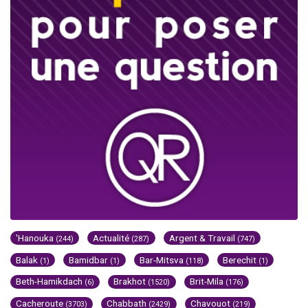
'Hanouka
Actualité
Argent & Travail
(244)
(287)
(747)
Balak
Bamidbar
Bar-Mitsva
Berechit
(1)
(1)
(118)
(1)
Beth-Hamikdach
Brakhot
Brit-Mila
(6)
(1520)
(176)
Cacheroute
Chabbath
Chavouot
(3703)
(2429)
(219)