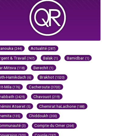
Hanouka
Actualité
(244)
(287)
rgent & Travail
Balak
Bamidbar
(747)
(1)
(1)
ar-Mitsva
Berechit
(118)
(1)
eth-Hamikdach
Brakhot
(6)
(1520)
rit-Mila
Cacheroute
(176)
(3703)
habbath
Chavouot
(2429)
(219)
hémini Atseret
Chemirat haLachone
(5)
(188)
hemita
Chiddoukh
(135)
(200)
ommunauté
Compte du Omer
(3)
(264)
onversion
Couple
(303)
(297)