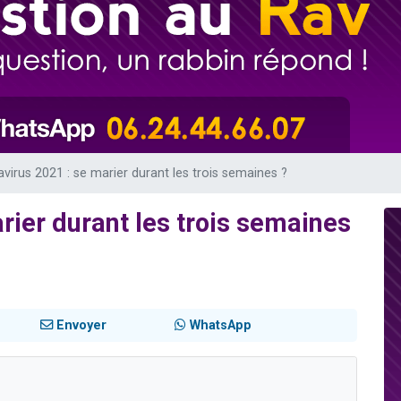
 viennent de demander une bénédiction
viennent de nous rejoindre sur WhatsApp
49 places pour étudier en groupe sur Zoom
 donner son Maasser
donner son Maasser
virus 2021 : se marier durant les trois semaines ?
rier durant les trois semaines
Envoyer
WhatsApp