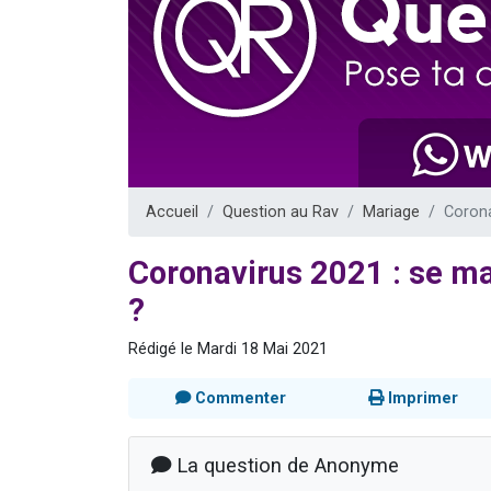
17 personnes
4 personnes 
Il reste 
Eva vient de
Eli vient de 
Accueil
Question au Rav
Mariage
Corona
Coronavirus 2021 : se ma
?
Rédigé le Mardi 18 Mai 2021
Commenter
Imprimer
La question de Anonyme