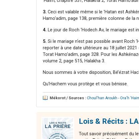
'Haïm, chapitre 551, Halakha 2, Torat Hamo'adi
3.
Ceci est valable même si le 'Hatan est Ashkéna
Hamo'adim, page 138, première colonne de la n
4.
Le jour de Roch 'Hodech Av, le mariage est int
5.
Si le mariage n'est pas possible avant Roch ‘Ho
reporter à une date ultérieure au 18 juillet 2021 
Torat Hamo'adim, page 328. Pour les Ashkénazes :
volume 2, page 515, Halakha 3.
Nous sommes à votre disposition, Bé’ézrat Hac
Qu’Hachem vous protège et vous bénisse.
Mékorot / Sources :
Choul'han Aroukh - Ora'h 'Hai
Lois & Récits : LA
Tout savoir précisément du le