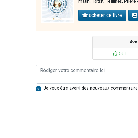
matin, Tsitsit, Téfilines, Prièr
acheter ce livre
Ave
OUI
Je veux être averti des nouveaux commentaire