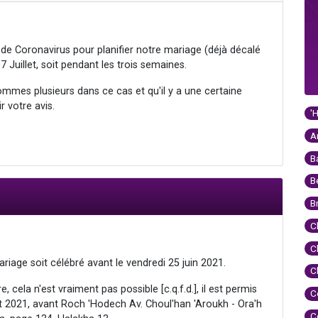
 de Coronavirus pour planifier notre mariage (déjà décalé
7 Juillet, soit pendant les trois semaines.
mmes plusieurs dans ce cas et qu'il y a une certaine
r votre avis.
'
A
B
B
B
C
C
ariage soit célébré avant le vendredi 25 juin 2021.
C
, cela n'est vraiment pas possible [c.q.f.d.], il est permis
C
let 2021, avant Roch 'Hodech Av. Choul'han 'Aroukh - Ora'h
C