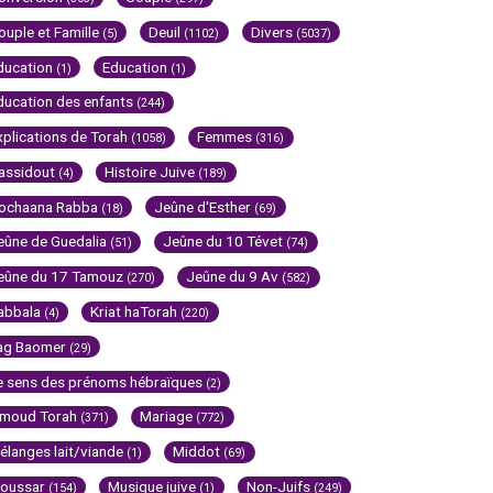
ouple et Famille
Deuil
Divers
(5)
(1102)
(5037)
ducation
Education
(1)
(1)
ducation des enfants
(244)
xplications de Torah
Femmes
(1058)
(316)
assidout
Histoire Juive
(4)
(189)
ochaana Rabba
Jeûne d'Esther
(18)
(69)
eûne de Guedalia
Jeûne du 10 Tévet
(51)
(74)
eûne du 17 Tamouz
Jeûne du 9 Av
(270)
(582)
abbala
Kriat haTorah
(4)
(220)
ag Baomer
(29)
e sens des prénoms hébraïques
(2)
imoud Torah
Mariage
(371)
(772)
élanges lait/viande
Middot
(1)
(69)
oussar
Musique juive
Non-Juifs
(154)
(1)
(249)