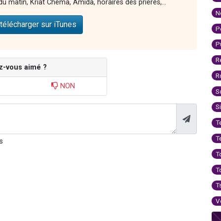
e du matin, Kriat Chéma, Amida, horaires des prières,...
N
télécharger sur iTunes
P
P
R
z-vous aimé ?
R
NON
S
S
T
T
s
T
T
T
V