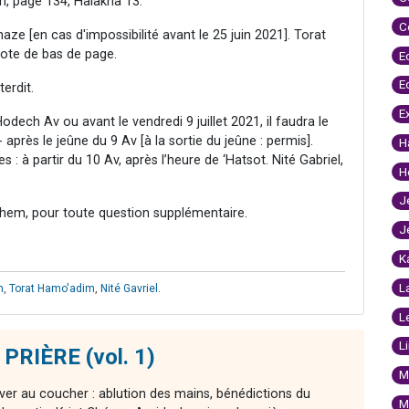
m, page 134, Halakha 13.
C
ze [en cas d'impossibilité avant le 25 juin 2021]. Torat
ote de bas de page.
E
E
erdit.
E
dech Av ou avant le vendredi 9 juillet 2021, il faudra le
- après le jeûne du 9 Av [à la sortie du jeûne : permis].
H
 à partir du 10 Av, après l’heure de ‘Hatsot. Nité Gabriel,
H
J
hem, pour toute question supplémentaire.
J
K
L
m
,
Torat Hamo'adim
,
Nité Gavriel
.
L
L
 PRIÈRE (vol. 1)
M
ver au coucher : ablution des mains, bénédictions du
M