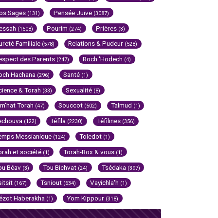
os Sages
Pensée Juive
(131)
(3087)
essah
Pourim
Prières
(1508)
(274)
(3)
ureté Familiale
Relations & Pudeur
(578)
(528)
espect des Parents
Roch 'Hodech
(247)
(4)
och Hachana
Santé
(296)
(1)
cience & Torah
Sexualité
(33)
(8)
im'hat Torah
Souccot
Talmud
(47)
(502)
(1)
echouva
Téfila
Téfilines
(122)
(2230)
(356)
emps Messianique
Toledot
(124)
(1)
orah et société
Torah-Box & vous
(1)
(1)
ou Béav
Tou Bichvat
Tsédaka
(3)
(24)
(397)
sitsit
Tsniout
Vayichla'h
(167)
(634)
(1)
ézot Haberakha
Yom Kippour
(1)
(318)