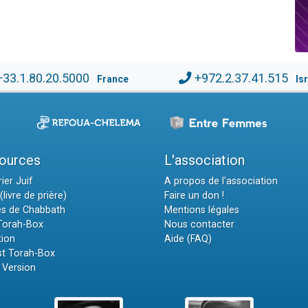
+33.1.80.20.5000
+972.2.37.41.515
France
Is
ources
L'association
ier Juif
A propos de l'association
(livre de prière)
Faire un don !
es de Chabbath
Mentions légales
 Torah-Box
Nous contacter
tion
Aide (FAQ)
t Torah-Box
 Version