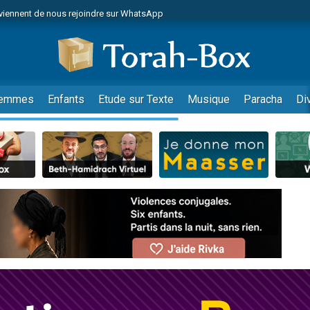
viennent de nous rejoindre sur WhatsApp
r vient de donner son Maasser
nes viennent de faire un don pour Événements Torah-Box
es viennent de faire un don pour Tsédaka : pauvres d'Israel
viennent de nous rejoindre sur WhatsApp
emmes
Enfants
Etude sur Texte
Musique
Paracha
Di
 viennent de demander une bénédiction
es viennent de faire un don pour Diane, 80 ans, dans un appartement insalub
49 places pour étudier en groupe sur Zoom
viennent de nous rejoindre sur WhatsApp
 viennent de demander une bénédiction
49 places pour étudier en groupe sur Zoom
viennent de nous rejoindre sur WhatsApp
viennent de nous rejoindre sur WhatsApp
es viennent de faire un don pour Reloger Rivka, 6 enfants, victime de violences
es viennent de faire un don pour 1 Journée de Vacances Pour les Enfants