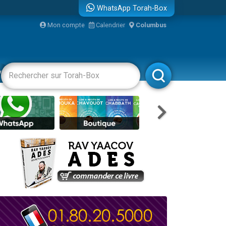
WhatsApp Torah-Box
Mon compte
Calendrier
Columbus
vertissements
Livres
Rabbanim
re
...