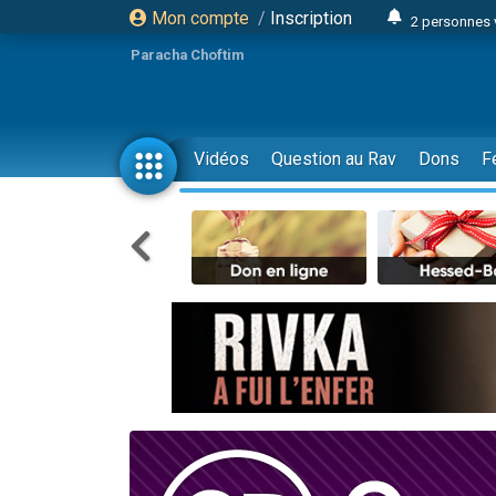
Mon compte
/
Inscription
2 personnes 
Lisbel Esthe
Paracha Choftim
3 person
2 personn
3 personnes 
Vidéos
Question au Rav
Dons
F
11 personnes
3 personn
Il reste 
2 personnes 
29 personnes
Il reste 
2 personnes 
6 personnes 
4 personn
2 personn