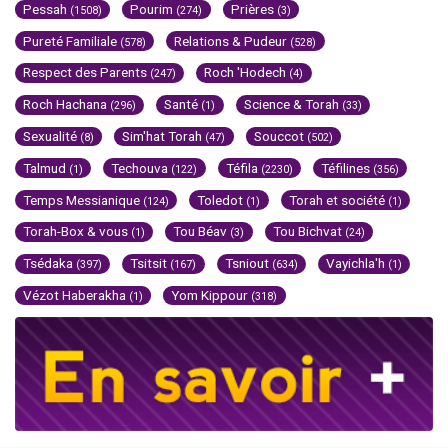
Pessah
Pourim
Prières
(1508)
(274)
(3)
Pureté Familiale
Relations & Pudeur
(578)
(528)
Respect des Parents
Roch 'Hodech
(247)
(4)
Roch Hachana
Santé
Science & Torah
(296)
(1)
(33)
Sexualité
Sim'hat Torah
Souccot
(8)
(47)
(502)
Talmud
Techouva
Téfila
Téfilines
(1)
(122)
(2230)
(356)
Temps Messianique
Toledot
Torah et société
(124)
(1)
(1)
Torah-Box & vous
Tou Béav
Tou Bichvat
(1)
(3)
(24)
Tsédaka
Tsitsit
Tsniout
Vayichla'h
(397)
(167)
(634)
(1)
Vézot Haberakha
Yom Kippour
(1)
(318)