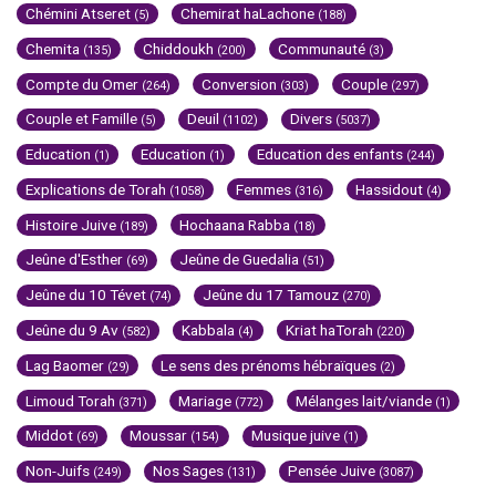
Chémini Atseret
Chemirat haLachone
(5)
(188)
Chemita
Chiddoukh
Communauté
(135)
(200)
(3)
Compte du Omer
Conversion
Couple
(264)
(303)
(297)
Couple et Famille
Deuil
Divers
(5)
(1102)
(5037)
Education
Education
Education des enfants
(1)
(1)
(244)
Explications de Torah
Femmes
Hassidout
(1058)
(316)
(4)
Histoire Juive
Hochaana Rabba
(189)
(18)
Jeûne d'Esther
Jeûne de Guedalia
(69)
(51)
Jeûne du 10 Tévet
Jeûne du 17 Tamouz
(74)
(270)
Jeûne du 9 Av
Kabbala
Kriat haTorah
(582)
(4)
(220)
Lag Baomer
Le sens des prénoms hébraïques
(29)
(2)
Limoud Torah
Mariage
Mélanges lait/viande
(371)
(772)
(1)
Middot
Moussar
Musique juive
(69)
(154)
(1)
Non-Juifs
Nos Sages
Pensée Juive
(249)
(131)
(3087)