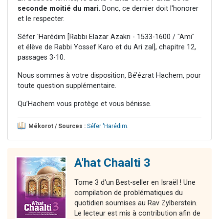
seconde moitié du mari
. Donc, ce dernier doit l'honorer
et le respecter.
Séfer 'Harédim [Rabbi Elazar Azakri - 1533-1600 / "Ami"
et élève de Rabbi Yossef Karo et du Ari zal], chapitre 12,
passages 3-10.
Nous sommes à votre disposition, Bé’ézrat Hachem, pour
toute question supplémentaire.
Qu’Hachem vous protège et vous bénisse.
Mékorot / Sources :
Séfer 'Harédim
.
A'hat Chaalti 3
Tome 3 d'un Best-seller en Israël ! Une
compilation de problématiques du
quotidien soumises au Rav Zylberstein.
Le lecteur est mis à contribution afin de