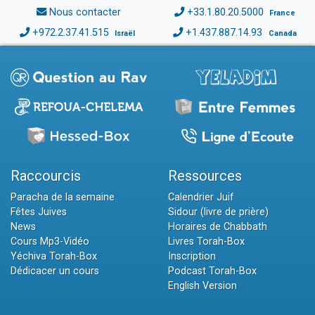
Nous contacter
+33.1.80.20.5000
France
+972.2.37.41.515
+1.437.887.14.93
Israël
Canada
Raccourcis
Ressources
Paracha de la semaine
Calendrier Juif
Fêtes Juives
Sidour (livre de prière)
News
Horaires de Chabbath
Cours Mp3-Vidéo
Livres Torah-Box
Yéchiva Torah-Box
Inscription
Dédicacer un cours
Podcast Torah-Box
English Version