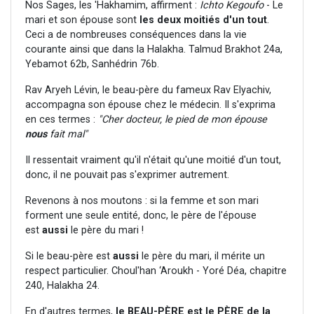
Nos Sages, les 'Hakhamim, affirment :
Ichto Kegoufo
- Le
mari et son épouse sont
les deux moitiés d'un tout
.
Ceci a de nombreuses conséquences dans la vie
courante ainsi que dans la Halakha. Talmud Brakhot 24a,
Yebamot 62b, Sanhédrin 76b.
Rav Aryeh Lévin, le beau-père du fameux Rav Elyachiv,
accompagna son épouse chez le médecin. Il s'exprima
en ces termes :
"Cher docteur, le pied de mon épouse
nous
fait mal"
Il ressentait vraiment qu'il n'était qu'une moitié d'un tout,
donc, il ne pouvait pas s'exprimer autrement.
Revenons à nos moutons : si la femme et son mari
forment une seule entité, donc, le père de l'épouse
est
aussi
le père du mari !
Si le beau-père est
aussi
le père du mari, il mérite un
respect particulier. Choul'han ‘Aroukh - Yoré Déa, chapitre
240, Halakha 24.
En d'autres termes,
le BEAU-PÈRE est le PÈRE de la