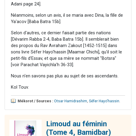
Adani page 24].
Néanmoins, selon un avis, il se maria avec Dina, la fille de
Ya'acov [Baba Batra 15b].
Selon d'autres, ce dernier faisait partie des nations
[Dévarim Rabba 2-4, Baba Batra 15b]. Il semblerait bien
des propos du Rav Avraham Zakout [1452-1515] dans
sons livre Séfer Hayo'hassin [Maamar Chichi], qu'il soit le
petit-fils d'Essav, et que sa mère se nommait "Botsra"
[voir Parachat Vayichla'h 36-33].
Nous n'en savons pas plus au sujet de ses ascendants.
Kol Touv.
Mékorot / Sources :
Otsar Hamidrashim
,
Séfer Hayo'hassin
.
Limoud au féminin
(Tome 4, Bamidbar)