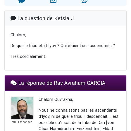
Nouvelle émission radio : Visions de grandeur n°104 : Le Chabbath et le Birkat Hamazone à travers le temps
61 personnes viennent de demander une bénédiction
La question de Ketsia J.
Ariel vient de donner son Maasser
Il reste 49 places pour étudier en groupe sur Zoom
Chalom,
Eva vient de donner son Maasser
De quelle tribu était Iyov ? Qui étaient ses ascendants ?
Très cordialement.
La réponse de Rav Avraham GARCIA
Chalom Ouvrakha,
Nous ne connaissons pas les ascendants
d'Iyov, ni de quelle tribu il descendait. Il est
possible qu'il soit de la tribu de Dan [voir
9011 réponses
Otsar Hamidrachim Einzenshtein, Eldad