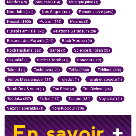
Middot
Moussar
Musique juive
(69)
(154)
(1)
Non-Juifs
Nos Sages
Pensée Juive
(249)
(131)
(3087)
Pessah
Pourim
Prières
(1508)
(274)
(3)
Pureté Familiale
Relations & Pudeur
(578)
(528)
Respect des Parents
Roch 'Hodech
(247)
(4)
Roch Hachana
Santé
Science & Torah
(296)
(1)
(33)
Sexualité
Sim'hat Torah
Souccot
(8)
(47)
(502)
Talmud
Techouva
Téfila
Téfilines
(1)
(122)
(2230)
(356)
Temps Messianique
Toledot
Torah et société
(124)
(1)
(1)
Torah-Box & vous
Tou Béav
Tou Bichvat
(1)
(3)
(24)
Tsédaka
Tsitsit
Tsniout
Vayichla'h
(397)
(167)
(634)
(1)
Vézot Haberakha
Yom Kippour
(1)
(318)