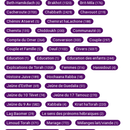
Beth-Hamikdach
Brakhot
Brit-Mila
(6)
(1520)
(176)
Cacheroute
Chabbath
Chavouot
(3703)
(2429)
(219)
Chémini Atseret
Chemirat haLachone
(5)
(188)
Chemita
Chiddoukh
Communauté
(135)
(200)
(3)
Compte du Omer
Conversion
Couple
(264)
(303)
(297)
Couple et Famille
Deuil
Divers
(5)
(1102)
(5037)
Education
Education
Education des enfants
(1)
(1)
(244)
Explications de Torah
Femmes
Hassidout
(1058)
(316)
(4)
Histoire Juive
Hochaana Rabba
(189)
(18)
Jeûne d'Esther
Jeûne de Guedalia
(69)
(51)
Jeûne du 10 Tévet
Jeûne du 17 Tamouz
(74)
(270)
Jeûne du 9 Av
Kabbala
Kriat haTorah
(582)
(4)
(220)
Lag Baomer
Le sens des prénoms hébraïques
(29)
(2)
Limoud Torah
Mariage
Mélanges lait/viande
(371)
(772)
(1)