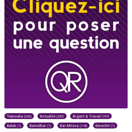
'Hanouka
Actualité
Argent & Travail
(244)
(287)
(747)
Balak
Bamidbar
Bar-Mitsva
Berechit
(1)
(1)
(118)
(1)