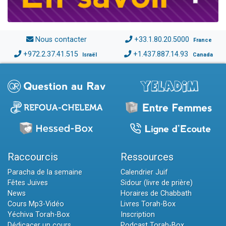
Nous contacter
+33.1.80.20.5000
France
+972.2.37.41.515
+1.437.887.14.93
Israël
Canada
Raccourcis
Ressources
Paracha de la semaine
Calendrier Juif
Fêtes Juives
Sidour (livre de prière)
News
Horaires de Chabbath
Cours Mp3-Vidéo
Livres Torah-Box
Yéchiva Torah-Box
Inscription
Dédicacer un cours
Podcast Torah-Box