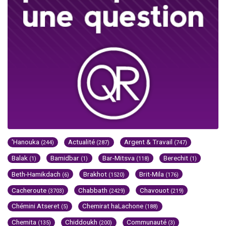
'Hanouka
Actualité
Argent & Travail
(244)
(287)
(747)
Balak
Bamidbar
Bar-Mitsva
Berechit
(1)
(1)
(118)
(1)
Beth-Hamikdach
Brakhot
Brit-Mila
(6)
(1520)
(176)
Cacheroute
Chabbath
Chavouot
(3703)
(2429)
(219)
Chémini Atseret
Chemirat haLachone
(5)
(188)
Chemita
Chiddoukh
Communauté
(135)
(200)
(3)