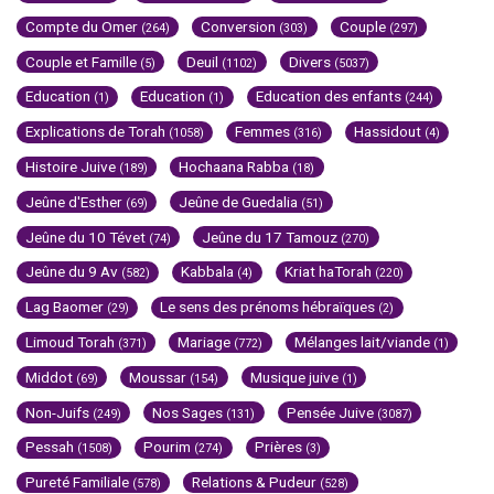
Compte du Omer
Conversion
Couple
(264)
(303)
(297)
Couple et Famille
Deuil
Divers
(5)
(1102)
(5037)
Education
Education
Education des enfants
(1)
(1)
(244)
Explications de Torah
Femmes
Hassidout
(1058)
(316)
(4)
Histoire Juive
Hochaana Rabba
(189)
(18)
Jeûne d'Esther
Jeûne de Guedalia
(69)
(51)
Jeûne du 10 Tévet
Jeûne du 17 Tamouz
(74)
(270)
Jeûne du 9 Av
Kabbala
Kriat haTorah
(582)
(4)
(220)
Lag Baomer
Le sens des prénoms hébraïques
(29)
(2)
Limoud Torah
Mariage
Mélanges lait/viande
(371)
(772)
(1)
Middot
Moussar
Musique juive
(69)
(154)
(1)
Non-Juifs
Nos Sages
Pensée Juive
(249)
(131)
(3087)
Pessah
Pourim
Prières
(1508)
(274)
(3)
Pureté Familiale
Relations & Pudeur
(578)
(528)