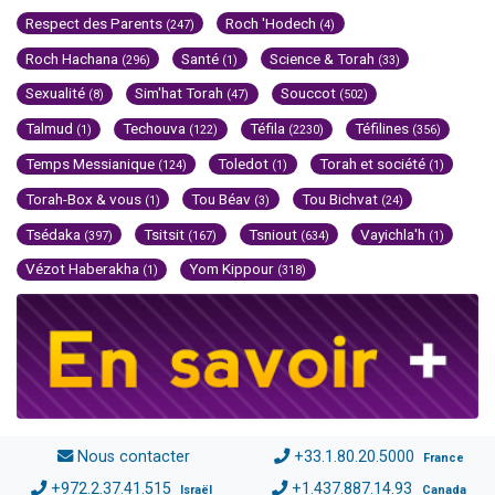
Respect des Parents
Roch 'Hodech
(247)
(4)
Roch Hachana
Santé
Science & Torah
(296)
(1)
(33)
Sexualité
Sim'hat Torah
Souccot
(8)
(47)
(502)
Talmud
Techouva
Téfila
Téfilines
(1)
(122)
(2230)
(356)
Temps Messianique
Toledot
Torah et société
(124)
(1)
(1)
Torah-Box & vous
Tou Béav
Tou Bichvat
(1)
(3)
(24)
Tsédaka
Tsitsit
Tsniout
Vayichla'h
(397)
(167)
(634)
(1)
Vézot Haberakha
Yom Kippour
(1)
(318)
Nous contacter
+33.1.80.20.5000
France
+972.2.37.41.515
+1.437.887.14.93
Israël
Canada