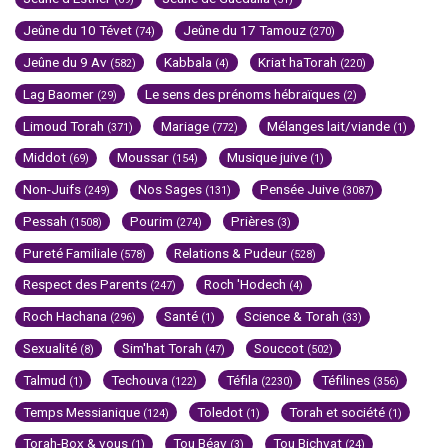
Jeûne du 10 Tévet
Jeûne du 17 Tamouz
(74)
(270)
Jeûne du 9 Av
Kabbala
Kriat haTorah
(582)
(4)
(220)
Lag Baomer
Le sens des prénoms hébraïques
(29)
(2)
Limoud Torah
Mariage
Mélanges lait/viande
(371)
(772)
(1)
Middot
Moussar
Musique juive
(69)
(154)
(1)
Non-Juifs
Nos Sages
Pensée Juive
(249)
(131)
(3087)
Pessah
Pourim
Prières
(1508)
(274)
(3)
Pureté Familiale
Relations & Pudeur
(578)
(528)
Respect des Parents
Roch 'Hodech
(247)
(4)
Roch Hachana
Santé
Science & Torah
(296)
(1)
(33)
Sexualité
Sim'hat Torah
Souccot
(8)
(47)
(502)
Talmud
Techouva
Téfila
Téfilines
(1)
(122)
(2230)
(356)
Temps Messianique
Toledot
Torah et société
(124)
(1)
(1)
Torah-Box & vous
Tou Béav
Tou Bichvat
(1)
(3)
(24)