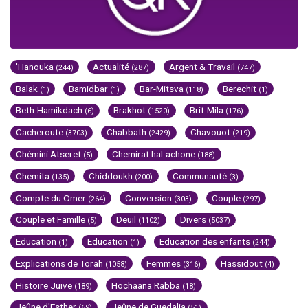
'Hanouka
Actualité
Argent & Travail
(244)
(287)
(747)
Balak
Bamidbar
Bar-Mitsva
Berechit
(1)
(1)
(118)
(1)
Beth-Hamikdach
Brakhot
Brit-Mila
(6)
(1520)
(176)
Cacheroute
Chabbath
Chavouot
(3703)
(2429)
(219)
Chémini Atseret
Chemirat haLachone
(5)
(188)
Chemita
Chiddoukh
Communauté
(135)
(200)
(3)
Compte du Omer
Conversion
Couple
(264)
(303)
(297)
Couple et Famille
Deuil
Divers
(5)
(1102)
(5037)
Education
Education
Education des enfants
(1)
(1)
(244)
Explications de Torah
Femmes
Hassidout
(1058)
(316)
(4)
Histoire Juive
Hochaana Rabba
(189)
(18)
Jeûne d'Esther
Jeûne de Guedalia
(69)
(51)