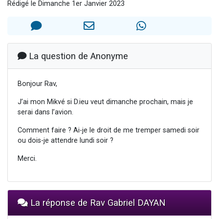
Rédigé le Dimanche 1er Janvier 2023
Il reste 49 places pour étudier en groupe sur Zoom
12 nouvelles musiques dans Torah-Box Music
3 personnes viennent de nous rejoindre sur WhatsApp
2 personnes viennent de nous rejoindre sur WhatsApp
La question de Anonyme
2 personnes viennent de nous rejoindre sur WhatsApp
Bonjour Rav,
J’ai mon Mikvé si D.ieu veut dimanche prochain, mais je
serai dans l’avion.
Comment faire ? Ai-je le droit de me tremper samedi soir
ou dois-je attendre lundi soir ?
Merci.
La réponse de Rav Gabriel DAYAN