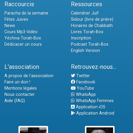
Raccourcis
Ressources
Paracha de la semaine
Calendrier Juif
Fêtes Juives
Sidour (livre de prière)
News
Horaires de Chabbath
Cours Mp3-Vidéo
Livres Torah-Box
Yéchiva Torah-Box
Inscription
Dédicacer un cours
Podcast Torah-Box
English Version
L'association
Retrouvez-nous...
A propos de l'association
Twitter
Faire un don !
Facebook
Mentions légales
YouTube
Nous contacter
WhatsApp
Aide (FAQ)
WhatsApp Femmes
Application iOS
Application Android