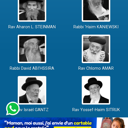
Rav Aharon L. STEINMAN
Rabbi 'Haïm KANIEWSKI
Rabbi David ABI'HSSIRA
Rav Chlomo AMAR
Rav Israël GANTZ
Rav Yossef-Haïm SITRUK