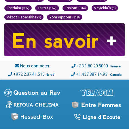
Tsédaka
Tsitsit
Tsniout
Vayichla'h
(397)
(167)
(634)
(1)
Vézot Haberakha
Yom Kippour
(1)
(318)
Nous contacter
+33.1.80.20.5000
France
+972.2.37.41.515
+1.437.887.14.93
Israël
Canada