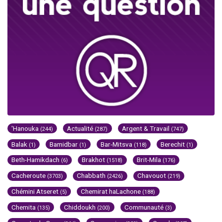
'Hanouka
Actualité
Argent & Travail
(244)
(287)
(747)
Balak
Bamidbar
Bar-Mitsva
Berechit
(1)
(1)
(118)
(1)
Beth-Hamikdach
Brakhot
Brit-Mila
(6)
(1518)
(176)
Cacheroute
Chabbath
Chavouot
(3703)
(2426)
(219)
Chémini Atseret
Chemirat haLachone
(5)
(188)
Chemita
Chiddoukh
Communauté
(135)
(200)
(3)