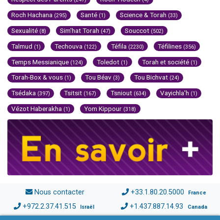
Roch Hachana
Santé
Science & Torah
(295)
(1)
(33)
Sexualité
Sim'hat Torah
Souccot
(8)
(47)
(502)
Talmud
Techouva
Téfila
Téfilines
(1)
(122)
(2230)
(356)
Temps Messianique
Toledot
Torah et société
(124)
(1)
(1)
Torah-Box & vous
Tou Béav
Tou Bichvat
(1)
(3)
(24)
Tsédaka
Tsitsit
Tsniout
Vayichla'h
(397)
(167)
(634)
(1)
Vézot Haberakha
Yom Kippour
(1)
(318)
Nous contacter
+33.1.80.20.5000
France
+972.2.37.41.515
+1.437.887.14.93
Israël
Canada