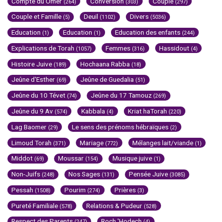
Compte du Omer
Conversion
Couple
(264)
(303)
(297)
Couple et Famille
Deuil
Divers
(5)
(1102)
(5036)
Education
Education
Education des enfants
(1)
(1)
(244)
Explications de Torah
Femmes
Hassidout
(1057)
(316)
(4)
Histoire Juive
Hochaana Rabba
(189)
(18)
Jeûne d'Esther
Jeûne de Guedalia
(69)
(51)
Jeûne du 10 Tévet
Jeûne du 17 Tamouz
(74)
(269)
Jeûne du 9 Av
Kabbala
Kriat haTorah
(574)
(4)
(220)
Lag Baomer
Le sens des prénoms hébraïques
(29)
(2)
Limoud Torah
Mariage
Mélanges lait/viande
(371)
(772)
(1)
Middot
Moussar
Musique juive
(69)
(154)
(1)
Non-Juifs
Nos Sages
Pensée Juive
(248)
(131)
(3085)
Pessah
Pourim
Prières
(1508)
(274)
(3)
Pureté Familiale
Relations & Pudeur
(578)
(528)
Respect des Parents
Roch 'Hodech
(247)
(4)