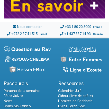
Nous contacter
+33.1.80.20.5000
France
+972.2.37.41.515
+1.437.887.14.93
Israël
Canada
Raccourcis
Ressources
Paracha de la semaine
Calendrier Juif
Fêtes Juives
Sidour (livre de prière)
News
Horaires de Chabbath
Cours Mp3-Vidéo
Livres Torah-Box