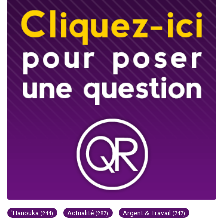
'Hanouka
Actualité
Argent & Travail
(244)
(287)
(747)