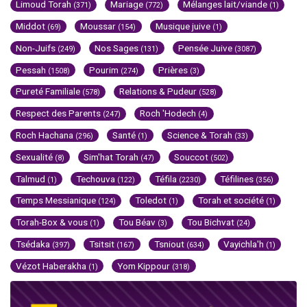
Limoud Torah
Mariage
Mélanges lait/viande
(371)
(772)
(1)
Middot
Moussar
Musique juive
(69)
(154)
(1)
Non-Juifs
Nos Sages
Pensée Juive
(249)
(131)
(3087)
Pessah
Pourim
Prières
(1508)
(274)
(3)
Pureté Familiale
Relations & Pudeur
(578)
(528)
Respect des Parents
Roch 'Hodech
(247)
(4)
Roch Hachana
Santé
Science & Torah
(296)
(1)
(33)
Sexualité
Sim'hat Torah
Souccot
(8)
(47)
(502)
Talmud
Techouva
Téfila
Téfilines
(1)
(122)
(2230)
(356)
Temps Messianique
Toledot
Torah et société
(124)
(1)
(1)
Torah-Box & vous
Tou Béav
Tou Bichvat
(1)
(3)
(24)
Tsédaka
Tsitsit
Tsniout
Vayichla'h
(397)
(167)
(634)
(1)
Vézot Haberakha
Yom Kippour
(1)
(318)