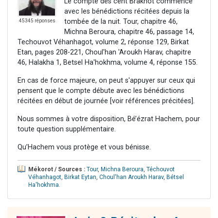
Le compte des cent Brakhot commence
avec les bénédictions récitées depuis la
tombée de la nuit. Tour, chapitre 46,
45345 réponses
Michna Beroura, chapitre 46, passage 14,
Techouvot Véhanhagot, volume 2, réponse 129, Birkat
Etan, pages 208-221, Choul'han 'Aroukh Harav, chapitre
46, Halakha 1, Betsel Ha'hokhma, volume 4, réponse 155.
En cas de force majeure, on peut s'appuyer sur ceux qui
pensent que le compte débute avec les bénédictions
récitées en début de journée [voir références précitées].
Nous sommes à votre disposition, Bé’ézrat Hachem, pour
toute question supplémentaire.
Qu’Hachem vous protège et vous bénisse.
Mékorot / Sources :
Tour
,
Michna Beroura
,
Téchouvot
Véhanhagot
,
Birkat Eytan
,
Choul'han Aroukh Harav
,
Bétsel
Ha'hokhma
.