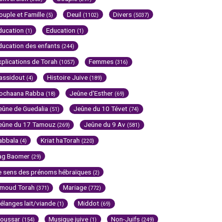
ouple et Famille
Deuil
Divers
(5)
(1102)
(5037)
ducation
Education
(1)
(1)
ducation des enfants
(244)
xplications de Torah
Femmes
(1057)
(316)
assidout
Histoire Juive
(4)
(189)
ochaana Rabba
Jeûne d'Esther
(18)
(69)
eûne de Guedalia
Jeûne du 10 Tévet
(51)
(74)
eûne du 17 Tamouz
Jeûne du 9 Av
(269)
(581)
abbala
Kriat haTorah
(4)
(220)
ag Baomer
(29)
e sens des prénoms hébraïques
(2)
imoud Torah
Mariage
(371)
(772)
élanges lait/viande
Middot
(1)
(69)
oussar
Musique juive
Non-Juifs
(154)
(1)
(249)