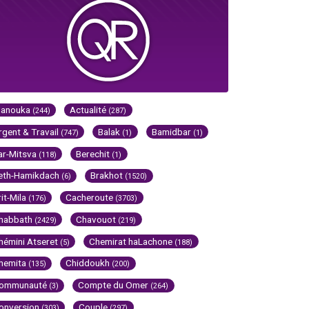
Hanouka
Actualité
(244)
(287)
rgent & Travail
Balak
Bamidbar
(747)
(1)
(1)
ar-Mitsva
Berechit
(118)
(1)
eth-Hamikdach
Brakhot
(6)
(1520)
rit-Mila
Cacheroute
(176)
(3703)
habbath
Chavouot
(2429)
(219)
hémini Atseret
Chemirat haLachone
(5)
(188)
hemita
Chiddoukh
(135)
(200)
ommunauté
Compte du Omer
(3)
(264)
onversion
Couple
(303)
(297)