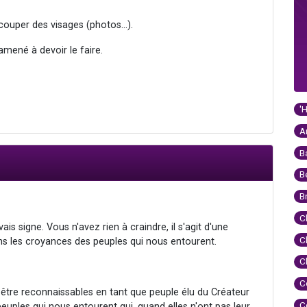
couper des visages (photos...).
 amené à devoir le faire.
'
A
B
B
B
C
s signe. Vous n'avez rien à craindre, il s'agit d'une
C
ans les croyances des peuples qui nous entourent.
C
C
 être reconnaissables en tant que peuple élu du Créateur
C
euples qui nous entourent qui, quand elles n'ont pas leur