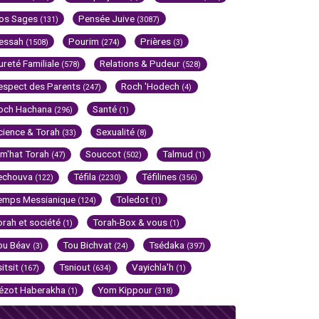
os Sages
Pensée Juive
(131)
(3087)
essah
Pourim
Prières
(1508)
(274)
(3)
ureté Familiale
Relations & Pudeur
(578)
(528)
espect des Parents
Roch 'Hodech
(247)
(4)
och Hachana
Santé
(296)
(1)
cience & Torah
Sexualité
(33)
(8)
im'hat Torah
Souccot
Talmud
(47)
(502)
(1)
echouva
Téfila
Téfilines
(122)
(2230)
(356)
emps Messianique
Toledot
(124)
(1)
orah et société
Torah-Box & vous
(1)
(1)
ou Béav
Tou Bichvat
Tsédaka
(3)
(24)
(397)
sitsit
Tsniout
Vayichla'h
(167)
(634)
(1)
ézot Haberakha
Yom Kippour
(1)
(318)