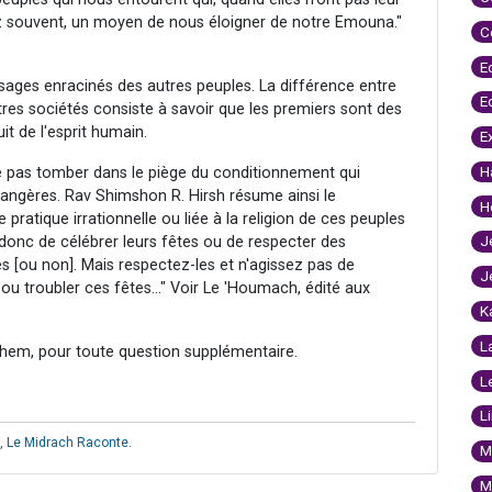
ez souvent, un moyen de nous éloigner de notre Emouna."
C
E
 usages enracinés des autres peuples. La différence entre
E
utres sociétés consiste à savoir que les premiers sont des
it de l'esprit humain.
E
H
e pas tomber dans le piège du conditionnement qui
rangères. Rav Shimshon R. Hirsh résume ainsi le
H
tique irrationnelle ou liée à la religion de ces peuples
J
 donc de célébrer leurs fêtes ou de respecter des
 [ou non]. Mais respectez-les et n'agissez pas de
J
 ou troubler ces fêtes..." Voir Le 'Houmach, édité aux
K
L
hem, pour toute question supplémentaire.
L
L
,
Le Midrach Raconte
.
M
M