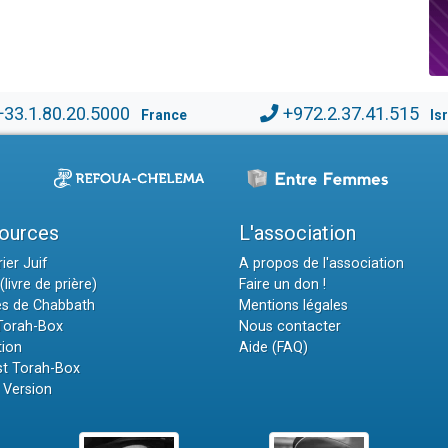
+33.1.80.20.5000
+972.2.37.41.515
France
Is
ources
L'association
ier Juif
A propos de l'association
(livre de prière)
Faire un don !
es de Chabbath
Mentions légales
 Torah-Box
Nous contacter
tion
Aide (FAQ)
t Torah-Box
 Version