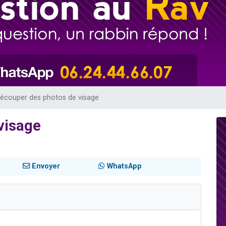
sion radio : Visions de grandeur n°104 : Le Chabbath et le Birkat Hamazone à 
 viennent de demander une bénédiction
de donner son Maasser
49 places pour étudier en groupe sur Zoom
 donner son Maasser
écouper des photos de visage
visage
Envoyer
WhatsApp