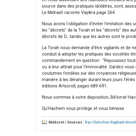
source dans des pratiques idolâtres, sont, ass
Le Midrash raconte Vayikra page 264.
Nous avons l'obligation d'éviter l'imitation des
les "décrets" de la Torah et les "décrets" des a
décrets de D., tandis que les autres sont le produ
La Torah nous demande d'être vigilants et de n
conduit à adopter les pratiques des sociétés ét
commandement en question : "Repoussez toute pra
ou à leur attrait pour l'immoralité. Gardez-vous
coutumes fondées sur des croyances religieuses
manière à les déranger durant leurs jours fériés
éditions Artscroll, pages 689-691.
Nous sommes à votre disposition, Bé’ézrat Hac
Qu’Hachem vous protège et vous bénisse.
Mékorot / Sources :
Rav Chimchon Raphaël Hirsch