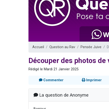
Nouvelle émis
61 personnes
Ariel vient 
Il reste 
Eva vient de
Accueil
Question au Rav
Pensée Juive
D
Découper des photos de 
Rédigé le Mardi 21 Janvier 2025
Commenter
Imprimer
La question de Anonyme
Bonjour,