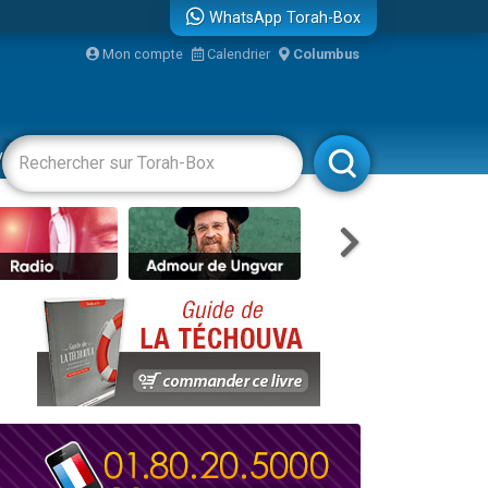
WhatsApp Torah-Box
Mon compte
Calendrier
Columbus
re
vertissements
Livres
Rabbanim