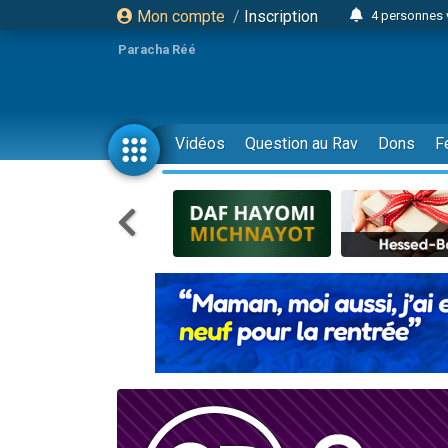
Mon compte
/
Inscription
4 personnes 
3 personnes 
Paracha Réé
Odaya vient 
3 personn
3 personn
Vidéos
Question au Rav
Dons
F
13 personnes
2 personnes 
30 perso
Il reste 
12 nouve
3 personnes 
2 personnes 
3 personnes 
2 nouvel
8 personn