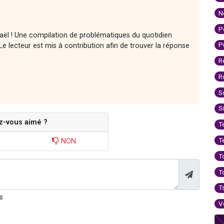
N
P
raël ! Une compilation de problématiques du quotidien
P
e lecteur est mis à contribution afin de trouver la réponse
R
R
S
S
z-vous aimé ?
T
T
NON
T
T
T
s
V