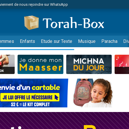
viennent de nous rejoindre sur WhatsApp
viennent de nous rejoindre sur WhatsApp
de donner son Maasser
es viennent de faire un don pour 5 jours de vacances aux Orphelins
es viennent de faire un don pour Diane, 80 ans, dans un appartement insalub
emmes
Enfants
Etude sur Texte
Musique
Paracha
Di
 viennent de demander une bénédiction
viennent de nous rejoindre sur WhatsApp
nnes viennent de faire un don pour Sauvez la jambe de Yohan
49 places pour étudier en groupe sur Zoom
lles musiques dans Torah-Box Music
viennent de nous rejoindre sur WhatsApp
viennent de nous rejoindre sur WhatsApp
viennent de nous rejoindre sur WhatsApp
les musiques dans Torah-Box Music
es viennent de faire un don pour Tsédaka : pauvres d'Israel