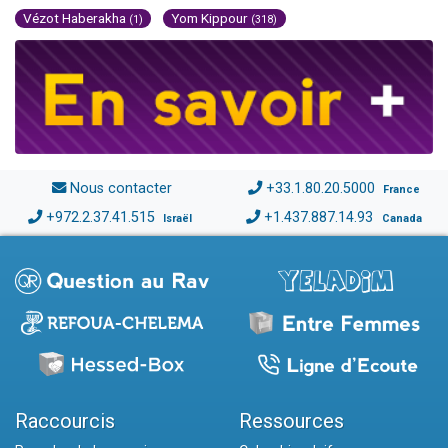
Vézot Haberakha
Yom Kippour
(1)
(318)
Nous contacter
+33.1.80.20.5000
France
+972.2.37.41.515
+1.437.887.14.93
Israël
Canada
Raccourcis
Ressources