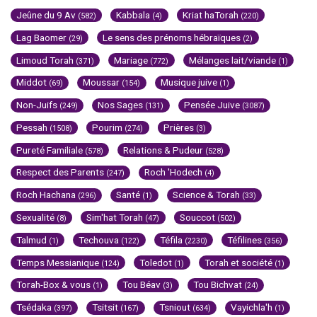
Jeûne du 9 Av
Kabbala
Kriat haTorah
(582)
(4)
(220)
Lag Baomer
Le sens des prénoms hébraïques
(29)
(2)
Limoud Torah
Mariage
Mélanges lait/viande
(371)
(772)
(1)
Middot
Moussar
Musique juive
(69)
(154)
(1)
Non-Juifs
Nos Sages
Pensée Juive
(249)
(131)
(3087)
Pessah
Pourim
Prières
(1508)
(274)
(3)
Pureté Familiale
Relations & Pudeur
(578)
(528)
Respect des Parents
Roch 'Hodech
(247)
(4)
Roch Hachana
Santé
Science & Torah
(296)
(1)
(33)
Sexualité
Sim'hat Torah
Souccot
(8)
(47)
(502)
Talmud
Techouva
Téfila
Téfilines
(1)
(122)
(2230)
(356)
Temps Messianique
Toledot
Torah et société
(124)
(1)
(1)
Torah-Box & vous
Tou Béav
Tou Bichvat
(1)
(3)
(24)
Tsédaka
Tsitsit
Tsniout
Vayichla'h
(397)
(167)
(634)
(1)