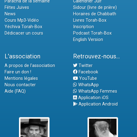
Paracha de la semaine
Calendrier Juif
Fêtes Juives
Sidour (livre de prière)
News
Horaires de Chabbath
Cours Mp3-Vidéo
Livres Torah-Box
Yéchiva Torah-Box
Inscription
Dédicacer un cours
Podcast Torah-Box
English Version
L'association
Retrouvez-nous...
A propos de l'association
Twitter
Faire un don !
Facebook
Mentions légales
YouTube
Nous contacter
WhatsApp
Aide (FAQ)
WhatsApp Femmes
Application iOS
Application Android