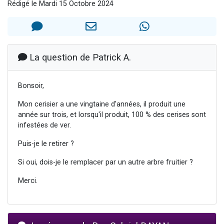
Rédigé le Mardi 15 Octobre 2024
13 personnes viennent de demander une bénédiction
30 personnes viennent de faire un don pour Sauvez la jambe de Yohan
Il reste 49 places pour étudier en groupe sur Zoom
12 nouvelles musiques dans Torah-Box Music
La question de Patrick A.
29 personnes viennent de demander une bénédiction
Bonsoir,
Mon cerisier a une vingtaine d'années, il produit une
année sur trois, et lorsqu'il produit, 100 % des cerises sont
infestées de ver.
Puis-je le retirer ?
Si oui, dois-je le remplacer par un autre arbre fruitier ?
Merci.