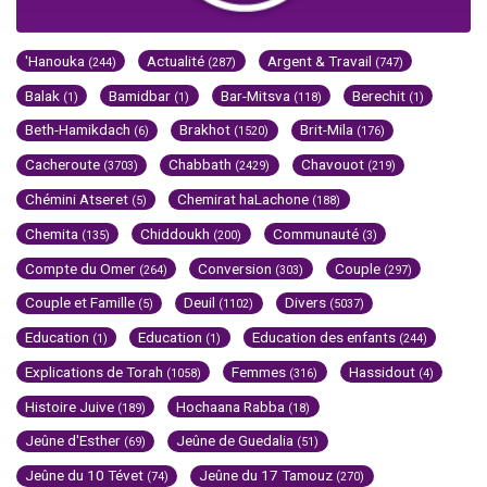
'Hanouka
Actualité
Argent & Travail
(244)
(287)
(747)
Balak
Bamidbar
Bar-Mitsva
Berechit
(1)
(1)
(118)
(1)
Beth-Hamikdach
Brakhot
Brit-Mila
(6)
(1520)
(176)
Cacheroute
Chabbath
Chavouot
(3703)
(2429)
(219)
Chémini Atseret
Chemirat haLachone
(5)
(188)
Chemita
Chiddoukh
Communauté
(135)
(200)
(3)
Compte du Omer
Conversion
Couple
(264)
(303)
(297)
Couple et Famille
Deuil
Divers
(5)
(1102)
(5037)
Education
Education
Education des enfants
(1)
(1)
(244)
Explications de Torah
Femmes
Hassidout
(1058)
(316)
(4)
Histoire Juive
Hochaana Rabba
(189)
(18)
Jeûne d'Esther
Jeûne de Guedalia
(69)
(51)
Jeûne du 10 Tévet
Jeûne du 17 Tamouz
(74)
(270)