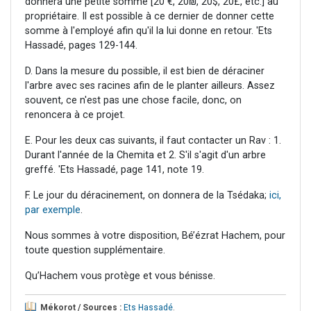
donnera une petite somme [20 €, 20₪, 20$, 20£, etc.] au
propriétaire. Il est possible à ce dernier de donner cette
somme à l'employé afin qu'il la lui donne en retour. 'Ets
Hassadé, pages 129-144.
D. Dans la mesure du possible, il est bien de déraciner
l'arbre avec ses racines afin de le planter ailleurs. Assez
souvent, ce n'est pas une chose facile, donc, on
renoncera à ce projet.
E. Pour les deux cas suivants, il faut contacter un Rav : 1.
Durant l'année de la Chemita et 2. S'il s'agit d'un arbre
greffé. 'Ets Hassadé, page 141, note 19.
F. Le jour du déracinement, on donnera de la Tsédaka;
ici,
par exemple
.
Nous sommes à votre disposition, Bé’ézrat Hachem, pour
toute question supplémentaire.
Qu’Hachem vous protège et vous bénisse.
Mékorot / Sources :
Ets Hassadé
.