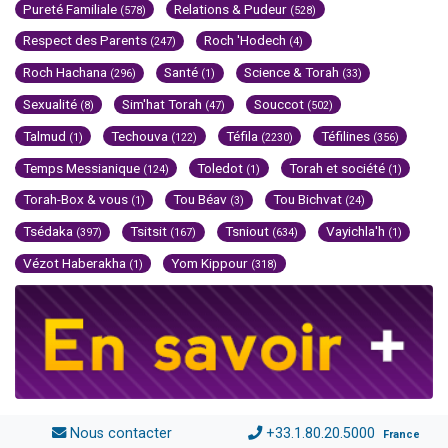
Pureté Familiale
Relations & Pudeur
(578)
(528)
Respect des Parents
Roch 'Hodech
(247)
(4)
Roch Hachana
Santé
Science & Torah
(296)
(1)
(33)
Sexualité
Sim'hat Torah
Souccot
(8)
(47)
(502)
Talmud
Techouva
Téfila
Téfilines
(1)
(122)
(2230)
(356)
Temps Messianique
Toledot
Torah et société
(124)
(1)
(1)
Torah-Box & vous
Tou Béav
Tou Bichvat
(1)
(3)
(24)
Tsédaka
Tsitsit
Tsniout
Vayichla'h
(397)
(167)
(634)
(1)
Vézot Haberakha
Yom Kippour
(1)
(318)
Nous contacter
+33.1.80.20.5000
France