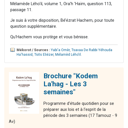
Mélamède Lého'il, volume 1, Ora'h 'Haïm, question 113,
passage 11.
Je suis à votre disposition, Bé’ézrat Hachem, pour toute
question supplémentaire.
Qu’Hachem vous protège et vous bénisse.
Mékorot / Sources :
Yabi'a Omèr
,
Tsavaa De Rabbi Yéhouda
Ha'hassid
,
Tsits Eliézer
,
Mélamèd Lého'il
.
Brochure "Kodem
La'hag - Les 3
semaines"
Programme d'étude quotidien pour se
préparer aux lois et à l'esprit de la
période des 3 semaines (17 Tamouz - 9
Av)