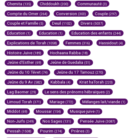
Chemita
Chiddoukh
Communauté
(135)
(200)
(3)
Compte du Omer
Conversion
Couple
(264)
(303)
(297)
Couple et Famille
Deuil
Divers
(5)
(1102)
(5037)
Education
Education
Education des enfants
(1)
(1)
(244)
Explications de Torah
Femmes
Hassidout
(1058)
(316)
(4)
Histoire Juive
Hochaana Rabba
(189)
(18)
Jeûne d'Esther
Jeûne de Guedalia
(69)
(51)
Jeûne du 10 Tévet
Jeûne du 17 Tamouz
(74)
(270)
Jeûne du 9 Av
Kabbala
Kriat haTorah
(582)
(4)
(220)
Lag Baomer
Le sens des prénoms hébraïques
(29)
(2)
Limoud Torah
Mariage
Mélanges lait/viande
(371)
(772)
(1)
Middot
Moussar
Musique juive
(69)
(154)
(1)
Non-Juifs
Nos Sages
Pensée Juive
(249)
(131)
(3087)
Pessah
Pourim
Prières
(1508)
(274)
(3)