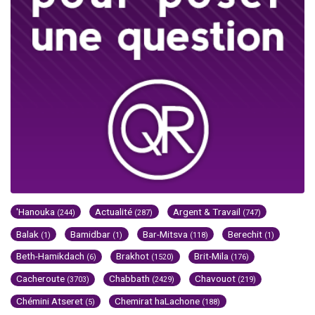
'Hanouka
Actualité
Argent & Travail
(244)
(287)
(747)
Balak
Bamidbar
Bar-Mitsva
Berechit
(1)
(1)
(118)
(1)
Beth-Hamikdach
Brakhot
Brit-Mila
(6)
(1520)
(176)
Cacheroute
Chabbath
Chavouot
(3703)
(2429)
(219)
Chémini Atseret
Chemirat haLachone
(5)
(188)