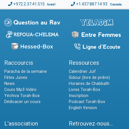
+972.2.37.41.515
+1.437.887.14.93
Israël
Canada
Raccourcis
Ressources
Paracha de la semaine
Calendrier Juif
Fêtes Juives
Sidour (livre de prière)
News
Horaires de Chabbath
Cours Mp3-Vidéo
Livres Torah-Box
Yéchiva Torah-Box
Inscription
Dédicacer un cours
Podcast Torah-Box
English Version
L'association
Retrouvez-nous...