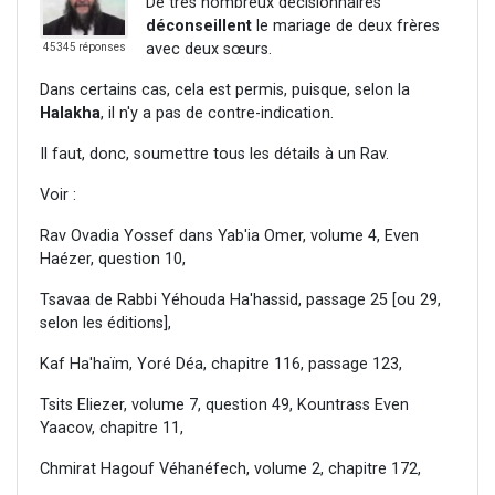
De très nombreux décisionnaires
déconseillent
le mariage de deux frères
avec deux sœurs.
45345 réponses
Dans certains cas, cela est permis, puisque, selon la
Halakha
, il n'y a pas de contre-indication.
Il faut, donc, soumettre tous les détails à un Rav.
Voir :
Rav Ovadia Yossef dans Yab'ia Omer, volume 4, Even
Haézer, question 10,
Tsavaa de Rabbi Yéhouda Ha'hassid, passage 25 [ou 29,
selon les éditions],
Kaf Ha'haïm, Yoré Déa, chapitre 116, passage 123,
Tsits Eliezer, volume 7, question 49, Kountrass Even
Yaacov, chapitre 11,
Chmirat Hagouf Véhanéfech, volume 2, chapitre 172,