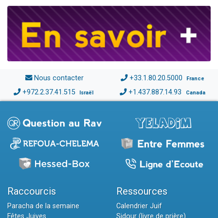
Nous contacter
+33.1.80.20.5000
France
+972.2.37.41.515
+1.437.887.14.93
Israël
Canada
Raccourcis
Ressources
Paracha de la semaine
Calendrier Juif
Fêtes Juives
Sidour (livre de prière)