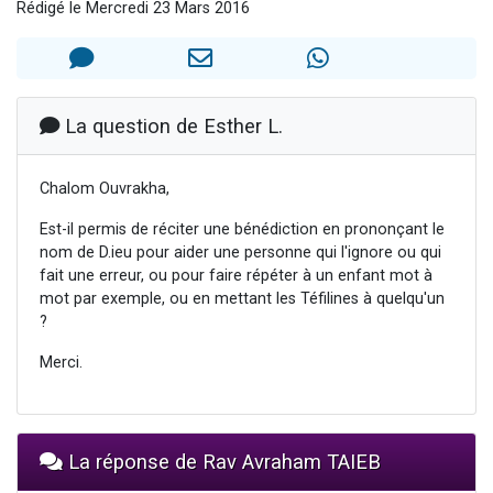
Rédigé le Mercredi 23 Mars 2016
Il reste 49 places pour étudier en groupe sur Zoom
12 nouvelles musiques dans Torah-Box Music
3 personnes viennent de nous rejoindre sur WhatsApp
2 personnes viennent de nous rejoindre sur WhatsApp
La question de Esther L.
2 personnes viennent de nous rejoindre sur WhatsApp
Chalom Ouvrakha,
Est-il permis de réciter une bénédiction en prononçant le
nom de D.ieu pour aider une personne qui l'ignore ou qui
fait une erreur, ou pour faire répéter à un enfant mot à
mot par exemple, ou en mettant les Téfilines à quelqu'un
?
Merci.
La réponse de Rav Avraham TAIEB