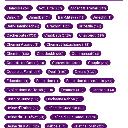
'Hanouka
Actualité
Argent & Travail
(244)
(287)
(747)
Balak
Bamidbar
Bar-Mitsva
Berechit
(1)
(1)
(118)
(1)
Beth-Hamikdach
Brakhot
Brit-Mila
(6)
(1520)
(176)
Cacheroute
Chabbath
Chavouot
(3703)
(2429)
(219)
Chémini Atseret
Chemirat haLachone
(5)
(188)
Chemita
Chiddoukh
Communauté
(135)
(200)
(3)
Compte du Omer
Conversion
Couple
(264)
(303)
(297)
Couple et Famille
Deuil
Divers
(5)
(1102)
(5037)
Education
Education
Education des enfants
(1)
(1)
(244)
Explications de Torah
Femmes
Hassidout
(1058)
(316)
(4)
Histoire Juive
Hochaana Rabba
(189)
(18)
Jeûne d'Esther
Jeûne de Guedalia
(69)
(51)
Jeûne du 10 Tévet
Jeûne du 17 Tamouz
(74)
(270)
Jeûne du 9 Av
Kabbala
Kriat haTorah
(582)
(4)
(220)