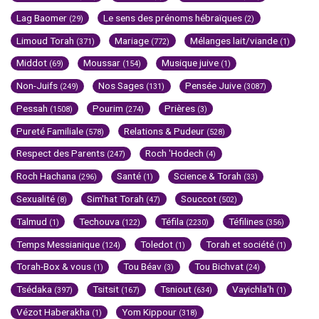
Lag Baomer
Le sens des prénoms hébraïques
(29)
(2)
Limoud Torah
Mariage
Mélanges lait/viande
(371)
(772)
(1)
Middot
Moussar
Musique juive
(69)
(154)
(1)
Non-Juifs
Nos Sages
Pensée Juive
(249)
(131)
(3087)
Pessah
Pourim
Prières
(1508)
(274)
(3)
Pureté Familiale
Relations & Pudeur
(578)
(528)
Respect des Parents
Roch 'Hodech
(247)
(4)
Roch Hachana
Santé
Science & Torah
(296)
(1)
(33)
Sexualité
Sim'hat Torah
Souccot
(8)
(47)
(502)
Talmud
Techouva
Téfila
Téfilines
(1)
(122)
(2230)
(356)
Temps Messianique
Toledot
Torah et société
(124)
(1)
(1)
Torah-Box & vous
Tou Béav
Tou Bichvat
(1)
(3)
(24)
Tsédaka
Tsitsit
Tsniout
Vayichla'h
(397)
(167)
(634)
(1)
Vézot Haberakha
Yom Kippour
(1)
(318)