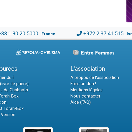
+33.1.80.20.5000
+972.2.37.41.515
France
Is
ources
L'association
ier Juif
A propos de l'association
(livre de prière)
Faire un don !
es de Chabbath
Mentions légales
 Torah-Box
Nous contacter
tion
Aide (FAQ)
t Torah-Box
 Version