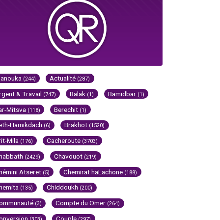
Hanouka
Actualité
(244)
(287)
rgent & Travail
Balak
Bamidbar
(747)
(1)
(1)
ar-Mitsva
Berechit
(118)
(1)
eth-Hamikdach
Brakhot
(6)
(1520)
rit-Mila
Cacheroute
(176)
(3703)
habbath
Chavouot
(2429)
(219)
hémini Atseret
Chemirat haLachone
(5)
(188)
hemita
Chiddoukh
(135)
(200)
ommunauté
Compte du Omer
(3)
(264)
onversion
Couple
(303)
(297)