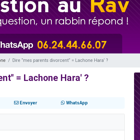
 viennent de demander une bénédiction
viennent de nous rejoindre sur WhatsApp
49 places pour étudier en groupe sur Zoom
 donner son Maasser
donner son Maasser
one
Dire "mes parents divorcent" = Lachone Hara' ?
ent" = Lachone Hara' ?
Envoyer
WhatsApp