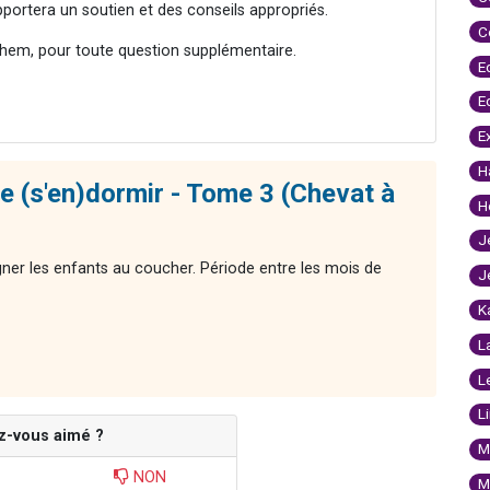
pportera un soutien et des conseils appropriés.
C
hem, pour toute question supplémentaire.
E
E
E
H
e (s'en)dormir - Tome 3 (Chevat à
H
J
ner les enfants au coucher. Période entre les mois de
J
K
L
L
L
z-vous aimé ?
M
NON
M