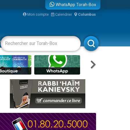
WhatsApp Torah-Box
Mon compte
Calendrier
Columbus
vertissements
Livres
Rabbanim
re
...