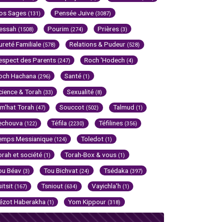
os Sages
Pensée Juive
(131)
(3087)
essah
Pourim
Prières
(1508)
(274)
(3)
ureté Familiale
Relations & Pudeur
(578)
(528)
espect des Parents
Roch 'Hodech
(247)
(4)
och Hachana
Santé
(296)
(1)
cience & Torah
Sexualité
(33)
(8)
im'hat Torah
Souccot
Talmud
(47)
(502)
(1)
echouva
Téfila
Téfilines
(122)
(2230)
(356)
emps Messianique
Toledot
(124)
(1)
orah et société
Torah-Box & vous
(1)
(1)
ou Béav
Tou Bichvat
Tsédaka
(3)
(24)
(397)
sitsit
Tsniout
Vayichla'h
(167)
(634)
(1)
ézot Haberakha
Yom Kippour
(1)
(318)