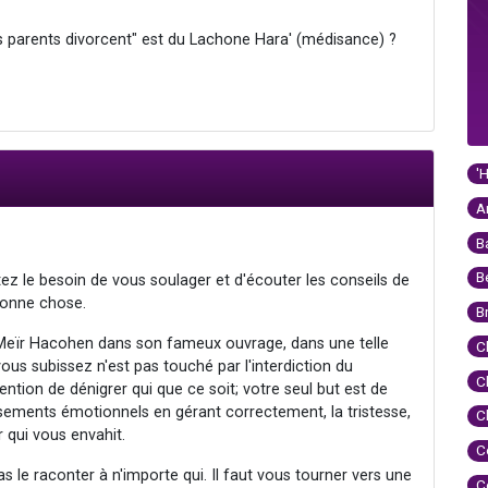
s parents divorcent" est du Lachone Hara' (médisance) ?
'
A
B
B
z le besoin de vous soulager et d'écouter les conseils de
bonne chose.
B
Meïr Hacohen dans son fameux ouvrage, dans une telle
C
vous subissez n'est pas touché par l'interdiction du
C
ntion de dénigrer qui que ce soit; votre seul but est de
rsements émotionnels en gérant correctement, la tristesse,
C
r qui vous envahit.
C
 le raconter à n'importe qui. Il faut vous tourner vers une
C