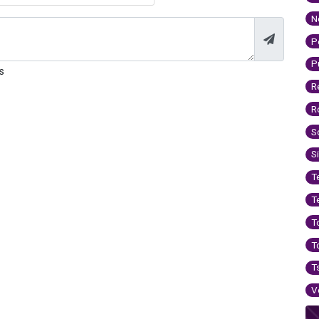
N
P
P
s
R
R
S
S
T
T
T
T
T
V