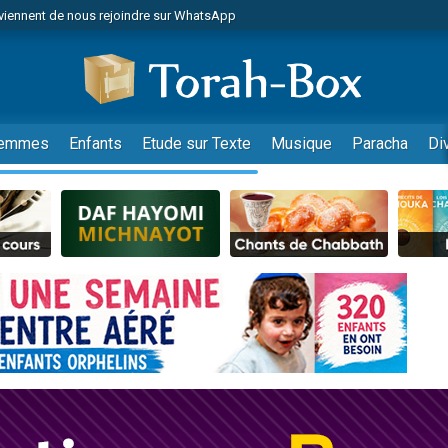
viennent de nous rejoindre sur WhatsApp
r vient de donner son Maasser
nes viennent de faire un don pour Événements Torah-Box
es viennent de faire un don pour Tsédaka : pauvres d'Israel
viennent de nous rejoindre sur WhatsApp
emmes
Enfants
Etude sur Texte
Musique
Paracha
Di
 viennent de demander une bénédiction
es viennent de faire un don pour Diane, 80 ans, dans un appartement insalub
49 places pour étudier en groupe sur Zoom
viennent de nous rejoindre sur WhatsApp
 viennent de demander une bénédiction
49 places pour étudier en groupe sur Zoom
viennent de nous rejoindre sur WhatsApp
viennent de nous rejoindre sur WhatsApp
es viennent de faire un don pour Reloger Rivka, 6 enfants, victime de violences
es viennent de faire un don pour 1 Journée de Vacances Pour les Enfants