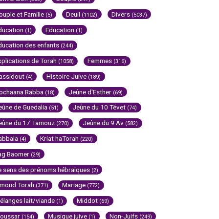
ouple et Famille
Deuil
Divers
(5)
(1102)
(5037)
ducation
Education
(1)
(1)
ducation des enfants
(244)
xplications de Torah
Femmes
(1058)
(316)
assidout
Histoire Juive
(4)
(189)
ochaana Rabba
Jeûne d'Esther
(18)
(69)
eûne de Guedalia
Jeûne du 10 Tévet
(51)
(74)
eûne du 17 Tamouz
Jeûne du 9 Av
(270)
(582)
abbala
Kriat haTorah
(4)
(220)
ag Baomer
(29)
e sens des prénoms hébraïques
(2)
imoud Torah
Mariage
(371)
(772)
élanges lait/viande
Middot
(1)
(69)
oussar
Musique juive
Non-Juifs
(154)
(1)
(249)