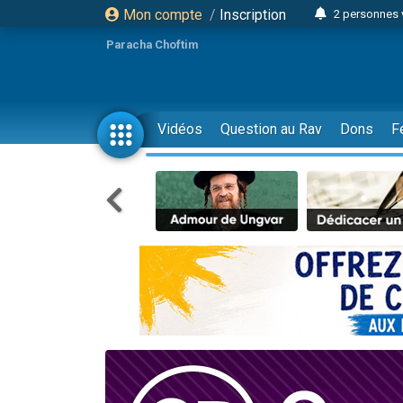
Mon compte
/
Inscription
2 personnes 
Lisbel Esthe
Paracha Choftim
3 person
2 personn
3 personnes 
Vidéos
Question au Rav
Dons
F
11 personnes
3 personn
Il reste 
2 personnes 
29 personnes
Il reste 
2 personnes 
6 personnes 
4 personn
2 personn