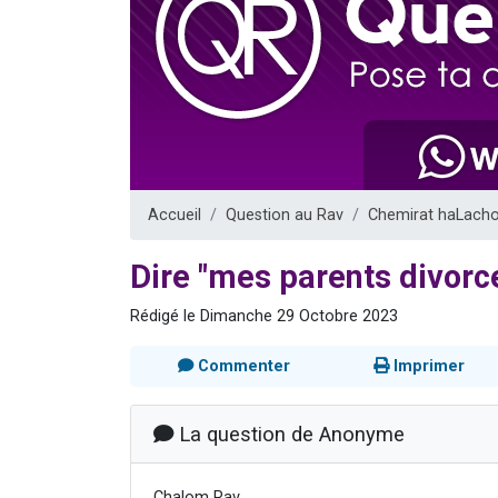
17 personnes
4 personnes 
Il reste 
Eva vient de
Eli vient de 
Accueil
Question au Rav
Chemirat haLach
Dire "mes parents divorc
Rédigé le Dimanche 29 Octobre 2023
Commenter
Imprimer
La question de Anonyme
Chalom Rav,