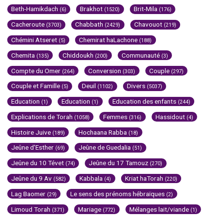
Beth-Hamikdach
Brakhot
Brit-Mila
(6)
(1520)
(176)
Cacheroute
Chabbath
Chavouot
(3703)
(2429)
(219)
Chémini Atseret
Chemirat haLachone
(5)
(188)
Chemita
Chiddoukh
Communauté
(135)
(200)
(3)
Compte du Omer
Conversion
Couple
(264)
(303)
(297)
Couple et Famille
Deuil
Divers
(5)
(1102)
(5037)
Education
Education
Education des enfants
(1)
(1)
(244)
Explications de Torah
Femmes
Hassidout
(1058)
(316)
(4)
Histoire Juive
Hochaana Rabba
(189)
(18)
Jeûne d'Esther
Jeûne de Guedalia
(69)
(51)
Jeûne du 10 Tévet
Jeûne du 17 Tamouz
(74)
(270)
Jeûne du 9 Av
Kabbala
Kriat haTorah
(582)
(4)
(220)
Lag Baomer
Le sens des prénoms hébraïques
(29)
(2)
Limoud Torah
Mariage
Mélanges lait/viande
(371)
(772)
(1)