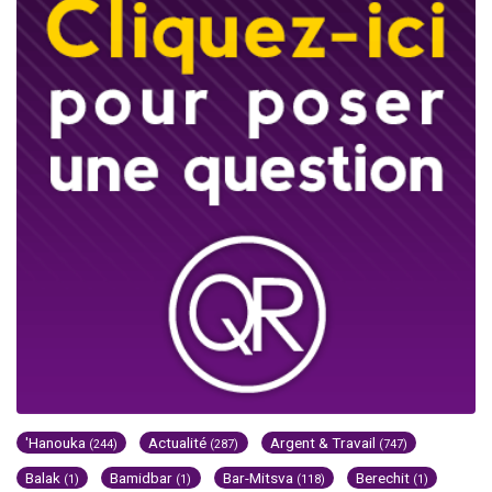
'Hanouka
Actualité
Argent & Travail
(244)
(287)
(747)
Balak
Bamidbar
Bar-Mitsva
Berechit
(1)
(1)
(118)
(1)