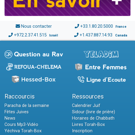
Nous contacter
+33.1.80.20.5000
France
+972.2.37.41.515
+1.437.887.14.93
Israël
Canada
Raccourcis
Ressources
Paracha de la semaine
Calendrier Juif
Fêtes Juives
Sidour (livre de prière)
News
Horaires de Chabbath
Cours Mp3-Vidéo
Livres Torah-Box
Yéchiva Torah-Box
Inscription