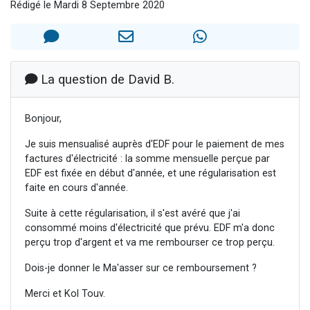
Rédigé le Mardi 8 Septembre 2020
Il reste 49 places pour étudier en groupe sur Zoom
12 nouvelles musiques dans Torah-Box Music
3 personnes viennent de nous rejoindre sur WhatsApp
2 personnes viennent de nous rejoindre sur WhatsApp
La question de David B.
2 personnes viennent de nous rejoindre sur WhatsApp
Bonjour,
Je suis mensualisé auprès d'EDF pour le paiement de mes
factures d'électricité : la somme mensuelle perçue par
EDF est fixée en début d'année, et une régularisation est
faite en cours d'année.
Suite à cette régularisation, il s'est avéré que j'ai
consommé moins d'électricité que prévu. EDF m'a donc
perçu trop d'argent et va me rembourser ce trop perçu.
Dois-je donner le Ma'asser sur ce remboursement ?
Merci et Kol Touv.