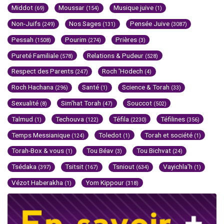
Middot
Moussar
Musique juive
(69)
(154)
(1)
Non-Juifs
Nos Sages
Pensée Juive
(249)
(131)
(3087)
Pessah
Pourim
Prières
(1508)
(274)
(3)
Pureté Familiale
Relations & Pudeur
(578)
(528)
Respect des Parents
Roch 'Hodech
(247)
(4)
Roch Hachana
Santé
Science & Torah
(296)
(1)
(33)
Sexualité
Sim'hat Torah
Souccot
(8)
(47)
(502)
Talmud
Techouva
Téfila
Téfilines
(1)
(122)
(2230)
(356)
Temps Messianique
Toledot
Torah et société
(124)
(1)
(1)
Torah-Box & vous
Tou Béav
Tou Bichvat
(1)
(3)
(24)
Tsédaka
Tsitsit
Tsniout
Vayichla'h
(397)
(167)
(634)
(1)
Vézot Haberakha
Yom Kippour
(1)
(318)