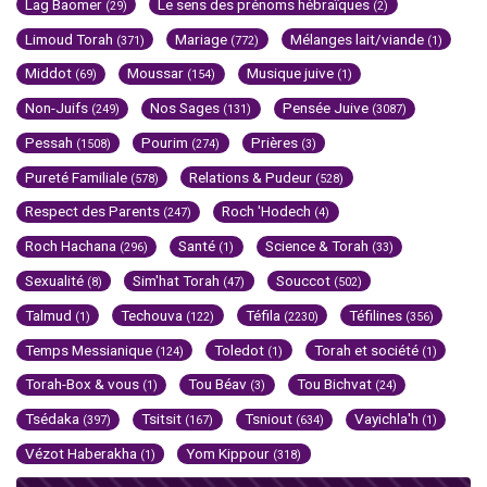
Lag Baomer
Le sens des prénoms hébraïques
(29)
(2)
Limoud Torah
Mariage
Mélanges lait/viande
(371)
(772)
(1)
Middot
Moussar
Musique juive
(69)
(154)
(1)
Non-Juifs
Nos Sages
Pensée Juive
(249)
(131)
(3087)
Pessah
Pourim
Prières
(1508)
(274)
(3)
Pureté Familiale
Relations & Pudeur
(578)
(528)
Respect des Parents
Roch 'Hodech
(247)
(4)
Roch Hachana
Santé
Science & Torah
(296)
(1)
(33)
Sexualité
Sim'hat Torah
Souccot
(8)
(47)
(502)
Talmud
Techouva
Téfila
Téfilines
(1)
(122)
(2230)
(356)
Temps Messianique
Toledot
Torah et société
(124)
(1)
(1)
Torah-Box & vous
Tou Béav
Tou Bichvat
(1)
(3)
(24)
Tsédaka
Tsitsit
Tsniout
Vayichla'h
(397)
(167)
(634)
(1)
Vézot Haberakha
Yom Kippour
(1)
(318)