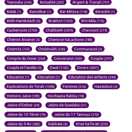
'Hanouka
Actualité
Argent & Travail
(244)
(287)
(747)
Balak
Bamidbar
Bar-Mitsva
Berechit
(1)
(1)
(118)
(1)
Beth-Hamikdach
Brakhot
Brit-Mila
(6)
(1520)
(176)
Cacheroute
Chabbath
Chavouot
(3703)
(2429)
(219)
Chémini Atseret
Chemirat haLachone
(5)
(188)
Chemita
Chiddoukh
Communauté
(135)
(200)
(3)
Compte du Omer
Conversion
Couple
(264)
(303)
(297)
Couple et Famille
Deuil
Divers
(5)
(1102)
(5037)
Education
Education
Education des enfants
(1)
(1)
(244)
Explications de Torah
Femmes
Hassidout
(1058)
(316)
(4)
Histoire Juive
Hochaana Rabba
(189)
(18)
Jeûne d'Esther
Jeûne de Guedalia
(69)
(51)
Jeûne du 10 Tévet
Jeûne du 17 Tamouz
(74)
(270)
Jeûne du 9 Av
Kabbala
Kriat haTorah
(582)
(4)
(220)