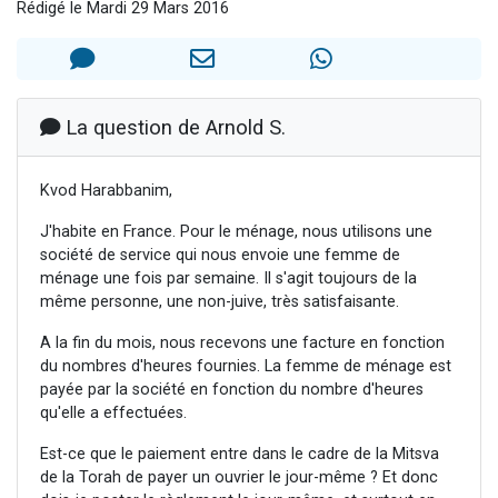
Rédigé le Mardi 29 Mars 2016
Il reste 49 places pour étudier en groupe sur Zoom
3 personnes viennent de nous rejoindre sur WhatsApp
2 personnes viennent de nous rejoindre sur WhatsApp
2 nouvelles musiques dans Torah-Box Music
La question de Arnold S.
6 personnes viennent de nous rejoindre sur WhatsApp
Kvod Harabbanim,
J'habite en France. Pour le ménage, nous utilisons une
société de service qui nous envoie une femme de
ménage une fois par semaine. Il s'agit toujours de la
même personne, une non-juive, très satisfaisante.
A la fin du mois, nous recevons une facture en fonction
du nombres d'heures fournies. La femme de ménage est
payée par la société en fonction du nombre d'heures
qu'elle a effectuées.
Est-ce que le paiement entre dans le cadre de la Mitsva
de la Torah de payer un ouvrier le jour-même ? Et donc