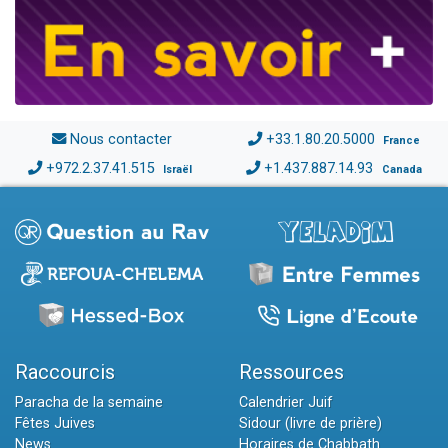
Nous contacter
+33.1.80.20.5000
France
+972.2.37.41.515
+1.437.887.14.93
Israël
Canada
Raccourcis
Ressources
Paracha de la semaine
Calendrier Juif
Fêtes Juives
Sidour (livre de prière)
News
Horaires de Chabbath