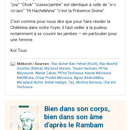
"שוק" "Chok" "cuisse/jambe" est identique à celle de "היא
השכינה" "Hi Hachékhina" "c’est la Présence Divine".
C’est comme pour nous dire que pour faire résider la
Chékhina dans notre foyer, il faut veiller à la pudeur,
notamment à se couvrir les jambes — en particulier pour
une femme.
Kol Touv.
Mékorot / Sources :
Rav Acher Ben Yehiel (Roch)
,
Rav Moché
Isserles (Réma)
,
Ma'assé Nissim
,
'Houte Hachani
,
Pit'hé
Mézouzot
,
'Atérèt Zahav
,
Pit'hé Techouva
,
Keviat Mézouza
Kéhilkhata
,
Otsar Pisské Mézouza
,
Agour Béaholékha
,
Ma'adané Acher
,
Birkat Habayit
,
Taz
,
Michna Beroura
,
Cha'aré
Techouva
.
Bien dans son corps,
bien dans son âme
d'après le Rambam