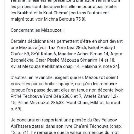
femme : si elle est en présence d'une autre femme dont
les jambes sont découvertes, elle ne pourra pas réciter
les Brakhot et la Kriat Chéma' [certains l’autorisent
malgré tout, voir Michna Beroura 75,8].
Concernant les Mézouzot :
Certains décisionnaires permettent d’être en short devant
une Mézouza [voir Taz Yoré Déa 286,5, Birkat Habayit
Cha'ar 59, Sé'if Katan 6, Maadane Acher Siman 14, Agour
Béohalékha, Otsar Pisské Mézouza Simanim 14 et 18,
Kvi'at Mézouza Kéhilkhata chap. 14, Halakha 9, note 24].
D’autres, en revanche, exigent que les Mézouzot soient
couvertes par un boîtier opaque, ou qu’on les recouvre
lorsque l’on passe devant elles en tenue non décente [voir
Pit’hé Techouva Yoré Déa 286,6 et 7, 'Atérèt Zahav 1,2-
15, Pit’hé Mezouzot 286,33, 'Hout Chani, Hilkhot Tsni'out
p. 69].
Je conclurai en rapportant une pensée du Rav Ya'acov
Abi'hssera zatsal, dans son livre Cha’aré Téchouva (chap.
13, p. 74). Il y remarque que la valeur numérique du mot