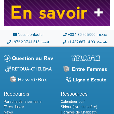
Nous contacter
+33.1.80.20.5000
France
+972.2.37.41.515
+1.437.887.14.93
Israël
Canada
Raccourcis
Ressources
Paracha de la semaine
Calendrier Juif
Fêtes Juives
Sidour (livre de prière)
News
Horaires de Chabbath