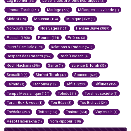
Lag Baomer
Le sens des prénoms hébraïques
(29)
(2)
Limoud Torah
Mariage
Mélanges lait/viande
(371)
(772)
(1)
Middot
Moussar
Musique juive
(69)
(154)
(1)
Non-Juifs
Nos Sages
Pensée Juive
(249)
(131)
(3087)
Pessah
Pourim
Prières
(1508)
(274)
(3)
Pureté Familiale
Relations & Pudeur
(578)
(528)
Respect des Parents
Roch 'Hodech
(247)
(4)
Roch Hachana
Santé
Science & Torah
(296)
(1)
(33)
Sexualité
Sim'hat Torah
Souccot
(8)
(47)
(502)
Talmud
Techouva
Téfila
Téfilines
(1)
(122)
(2230)
(356)
Temps Messianique
Toledot
Torah et société
(124)
(1)
(1)
Torah-Box & vous
Tou Béav
Tou Bichvat
(1)
(3)
(24)
Tsédaka
Tsitsit
Tsniout
Vayichla'h
(397)
(167)
(634)
(1)
Vézot Haberakha
Yom Kippour
(1)
(318)