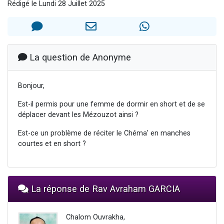
Rédigé le Lundi 28 Juillet 2025
3 personnes viennent de nous rejoindre sur WhatsApp
2 nouvelles musiques dans Torah-Box Music
8 personnes viennent de faire un don pour Tsédaka : pauvres d'Israel
Nouvelle émission radio : Visions de grandeur n°104 : Le Chabbath et le Birkat Hamazone à travers le temps
La question de Anonyme
4 personnes viennent de nous rejoindre sur WhatsApp
Bonjour,
Est-il permis pour une femme de dormir en short et de se
déplacer devant les Mézouzot ainsi ?
Est-ce un problème de réciter le Chéma' en manches
courtes et en short ?
La réponse de Rav Avraham GARCIA
Chalom Ouvrakha,