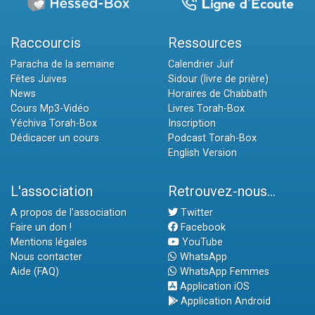
Raccourcis
Ressources
Paracha de la semaine
Calendrier Juif
Fêtes Juives
Sidour (livre de prière)
News
Horaires de Chabbath
Cours Mp3-Vidéo
Livres Torah-Box
Yéchiva Torah-Box
Inscription
Dédicacer un cours
Podcast Torah-Box
English Version
L'association
Retrouvez-nous...
A propos de l'association
Twitter
Faire un don !
Facebook
Mentions légales
YouTube
Nous contacter
WhatsApp
Aide (FAQ)
WhatsApp Femmes
Application iOS
Application Android