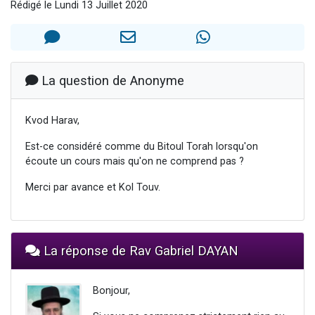
Rédigé le Lundi 13 Juillet 2020
6 personnes viennent de faire un don pour 5 enfants déjà orphelins risquent de perdre leur maman
2 personnes viennent de faire un don pour Reloger Rivka, 6 enfants, victime de violences...
10 personnes viennent de demander une bénédiction
Il reste 49 places pour étudier en groupe sur Zoom
La question de Anonyme
3 personnes viennent de faire un don pour Diane, 80 ans, dans un appartement insalubre
Kvod Harav,
Est-ce considéré comme du Bitoul Torah lorsqu'on
écoute un cours mais qu'on ne comprend pas ?
Merci par avance et Kol Touv.
La réponse de Rav Gabriel DAYAN
Bonjour,