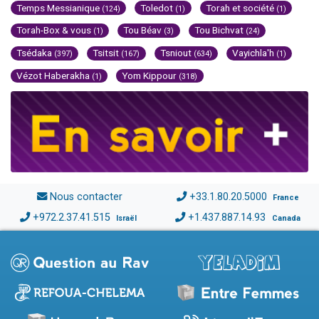
Temps Messianique
Toledot
Torah et société
(124)
(1)
(1)
Torah-Box & vous
Tou Béav
Tou Bichvat
(1)
(3)
(24)
Tsédaka
Tsitsit
Tsniout
Vayichla'h
(397)
(167)
(634)
(1)
Vézot Haberakha
Yom Kippour
(1)
(318)
Nous contacter
+33.1.80.20.5000
France
+972.2.37.41.515
+1.437.887.14.93
Israël
Canada