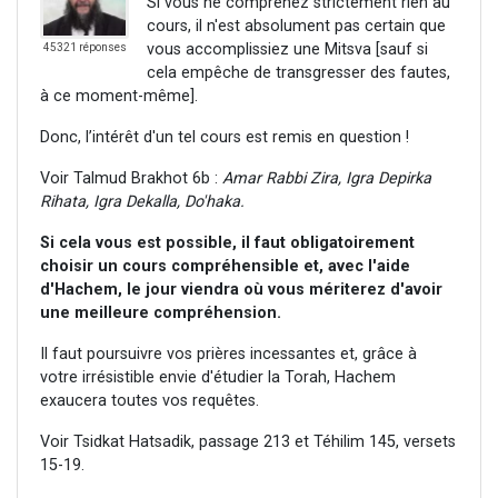
Si vous ne comprenez strictement rien au
cours, il n'est absolument pas certain que
vous accomplissiez une Mitsva [sauf si
45321 réponses
cela empêche de transgresser des fautes,
à ce moment-même].
Donc, l’intérêt d'un tel cours est remis en question !
Voir Talmud Brakhot 6b :
Amar Rabbi Zira, Igra Depirka
Rihata, Igra Dekalla, Do'haka.
Si cela vous est possible, il faut obligatoirement
choisir un cours compréhensible et, avec l'aide
d'Hachem, le jour viendra où vous mériterez d'avoir
une meilleure compréhension.
Il faut poursuivre vos prières incessantes et, grâce à
votre irrésistible envie d'étudier la Torah, Hachem
exaucera toutes vos requêtes.
Voir Tsidkat Hatsadik, passage 213 et Téhilim 145, versets
15-19.