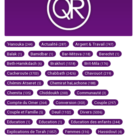
'Hanouka
Actualité
Argent & Travail
(244)
(287)
(747)
Balak
Bamidbar
Bar-Mitsva
Berechit
(1)
(1)
(118)
(1)
Beth-Hamikdach
Brakhot
Brit-Mila
(6)
(1518)
(176)
Cacheroute
Chabbath
Chavouot
(3703)
(2426)
(219)
Chémini Atseret
Chemirat haLachone
(5)
(188)
Chemita
Chiddoukh
Communauté
(135)
(200)
(3)
Compte du Omer
Conversion
Couple
(264)
(303)
(297)
Couple et Famille
Deuil
Divers
(5)
(1102)
(5036)
Education
Education
Education des enfants
(1)
(1)
(244)
Explications de Torah
Femmes
Hassidout
(1057)
(316)
(4)