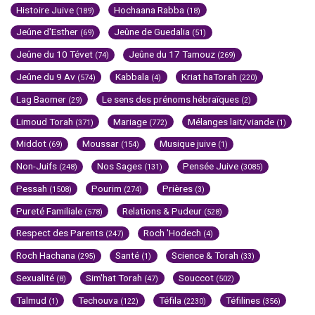
Histoire Juive
Hochaana Rabba
(189)
(18)
Jeûne d'Esther
Jeûne de Guedalia
(69)
(51)
Jeûne du 10 Tévet
Jeûne du 17 Tamouz
(74)
(269)
Jeûne du 9 Av
Kabbala
Kriat haTorah
(574)
(4)
(220)
Lag Baomer
Le sens des prénoms hébraïques
(29)
(2)
Limoud Torah
Mariage
Mélanges lait/viande
(371)
(772)
(1)
Middot
Moussar
Musique juive
(69)
(154)
(1)
Non-Juifs
Nos Sages
Pensée Juive
(248)
(131)
(3085)
Pessah
Pourim
Prières
(1508)
(274)
(3)
Pureté Familiale
Relations & Pudeur
(578)
(528)
Respect des Parents
Roch 'Hodech
(247)
(4)
Roch Hachana
Santé
Science & Torah
(295)
(1)
(33)
Sexualité
Sim'hat Torah
Souccot
(8)
(47)
(502)
Talmud
Techouva
Téfila
Téfilines
(1)
(122)
(2230)
(356)