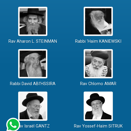
Rav Aharon L. STEINMAN
Rabbi 'Haïm KANIEWSKI
Rabbi David ABI'HSSIRA
Rav Chlomo AMAR
Rav Israël GANTZ
Rav Yossef-Haïm SITRUK