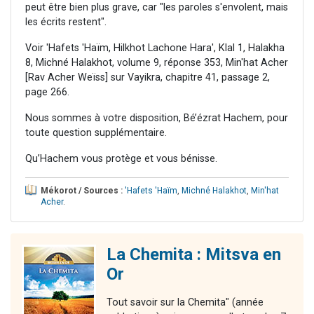
peut être bien plus grave, car "les paroles s'envolent, mais
les écrits restent".
Voir 'Hafets 'Haïm, Hilkhot Lachone Hara', Klal 1, Halakha
8, Michné Halakhot, volume 9, réponse 353, Min'hat Acher
[Rav Acher Weïss] sur Vayikra, chapitre 41, passage 2,
page 266.
Nous sommes à votre disposition, Bé’ézrat Hachem, pour
toute question supplémentaire.
Qu’Hachem vous protège et vous bénisse.
Mékorot / Sources :
'Hafets 'Haïm
,
Michné Halakhot
,
Min'hat
Acher
.
La Chemita : Mitsva en
Or
Tout savoir sur la Chemita" (année