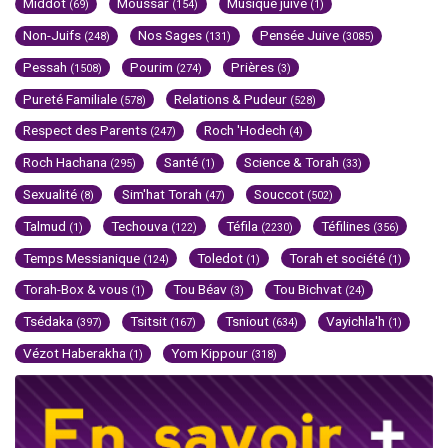
Middot
Moussar
Musique juive
(69)
(154)
(1)
Non-Juifs
Nos Sages
Pensée Juive
(248)
(131)
(3085)
Pessah
Pourim
Prières
(1508)
(274)
(3)
Pureté Familiale
Relations & Pudeur
(578)
(528)
Respect des Parents
Roch 'Hodech
(247)
(4)
Roch Hachana
Santé
Science & Torah
(295)
(1)
(33)
Sexualité
Sim'hat Torah
Souccot
(8)
(47)
(502)
Talmud
Techouva
Téfila
Téfilines
(1)
(122)
(2230)
(356)
Temps Messianique
Toledot
Torah et société
(124)
(1)
(1)
Torah-Box & vous
Tou Béav
Tou Bichvat
(1)
(3)
(24)
Tsédaka
Tsitsit
Tsniout
Vayichla'h
(397)
(167)
(634)
(1)
Vézot Haberakha
Yom Kippour
(1)
(318)