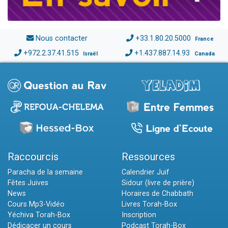
Nous contacter
+33.1.80.20.5000
France
+972.2.37.41.515
+1.437.887.14.93
Israël
Canada
Raccourcis
Ressources
Paracha de la semaine
Calendrier Juif
Fêtes Juives
Sidour (livre de prière)
News
Horaires de Chabbath
Cours Mp3-Vidéo
Livres Torah-Box
Yéchiva Torah-Box
Inscription
Dédicacer un cours
Podcast Torah-Box