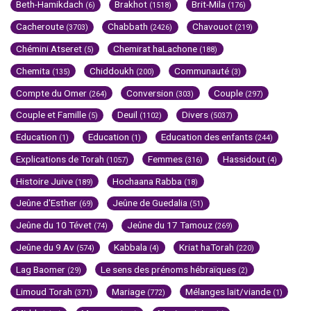
Beth-Hamikdach
Brakhot
Brit-Mila
(6)
(1518)
(176)
Cacheroute
Chabbath
Chavouot
(3703)
(2426)
(219)
Chémini Atseret
Chemirat haLachone
(5)
(188)
Chemita
Chiddoukh
Communauté
(135)
(200)
(3)
Compte du Omer
Conversion
Couple
(264)
(303)
(297)
Couple et Famille
Deuil
Divers
(5)
(1102)
(5037)
Education
Education
Education des enfants
(1)
(1)
(244)
Explications de Torah
Femmes
Hassidout
(1057)
(316)
(4)
Histoire Juive
Hochaana Rabba
(189)
(18)
Jeûne d'Esther
Jeûne de Guedalia
(69)
(51)
Jeûne du 10 Tévet
Jeûne du 17 Tamouz
(74)
(269)
Jeûne du 9 Av
Kabbala
Kriat haTorah
(574)
(4)
(220)
Lag Baomer
Le sens des prénoms hébraïques
(29)
(2)
Limoud Torah
Mariage
Mélanges lait/viande
(371)
(772)
(1)