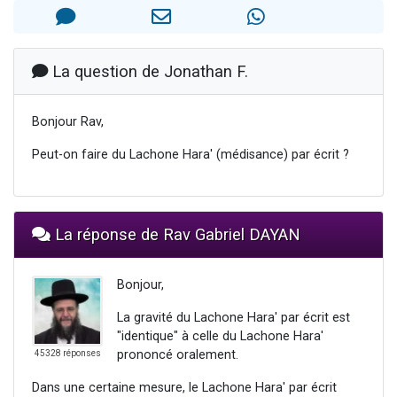
61 personnes viennent de demander une bénédiction
Il reste 49 places pour étudier en groupe sur Zoom
Ariel vient de donner son Maasser
La question de Jonathan F.
Nathaniel vient de donner son Maasser
Bonjour Rav,
4 personnes viennent de nous rejoindre sur WhatsApp
Peut-on faire du Lachone Hara' (médisance) par écrit ?
La réponse de Rav Gabriel DAYAN
Bonjour,
La gravité du Lachone Hara' par écrit est
"identique" à celle du Lachone Hara'
prononcé oralement.
45328 réponses
Dans une certaine mesure, le Lachone Hara' par écrit