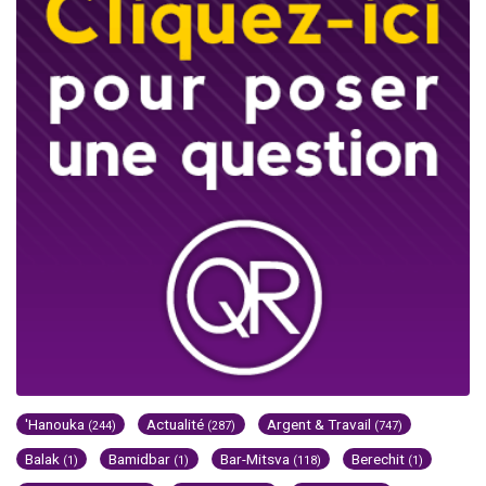
'Hanouka
Actualité
Argent & Travail
(244)
(287)
(747)
Balak
Bamidbar
Bar-Mitsva
Berechit
(1)
(1)
(118)
(1)