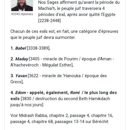
Nos Sages affirment qu'avant la période du
Machia'h, le peuple juif traversera 4
périodes d'exil, après avoir quitté l'Egypte
45345 réponses
[2238-2448].
Chacun de ces exils est, en fait, une catégorie d'épreuves
que le peuple juif devra surmonter.
1.
Babel
[3338-3389],
2.
Maday
[3405 - miracle de Pourim / époque d'Aman -
A'hachevéroch - Méguilat Esther],
3.
Yavan
[3622 - miracle de 'Hanouka / époque des
Grecs],
4.
Edom
- appelé, également,
Romi
/ le plus long des
exils
[3830 / destruction du second Beth Hamikdach
jusqu'à nos jours].
Voir Midrash Rabba, chapitre 2, passage 4, chapitre 16,
passage 4, chapitre 68, passages 13-14 sur Béréchit.