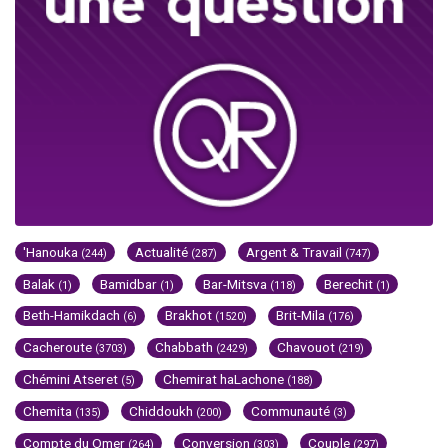
'Hanouka
Actualité
Argent & Travail
(244)
(287)
(747)
Balak
Bamidbar
Bar-Mitsva
Berechit
(1)
(1)
(118)
(1)
Beth-Hamikdach
Brakhot
Brit-Mila
(6)
(1520)
(176)
Cacheroute
Chabbath
Chavouot
(3703)
(2429)
(219)
Chémini Atseret
Chemirat haLachone
(5)
(188)
Chemita
Chiddoukh
Communauté
(135)
(200)
(3)
Compte du Omer
Conversion
Couple
(264)
(303)
(297)