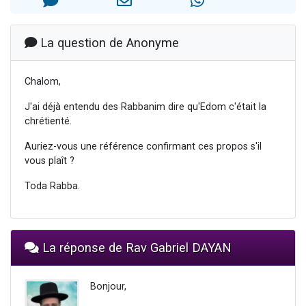
Nouvelle émission radio : Visions de grandeur n°104 : Le Chabbath et le Birkat Hamazone à travers le temps
61 personnes viennent de demander une bénédiction
La question de Anonyme
Ariel vient de donner son Maasser
Il reste 49 places pour étudier en groupe sur Zoom
Chalom,
Eva vient de donner son Maasser
J'ai déjà entendu des Rabbanim dire qu'Edom c'était la
chrétienté.
Auriez-vous une référence confirmant ces propos s'il
vous plaît ?
Toda Rabba.
La réponse de Rav Gabriel DAYAN
Bonjour,