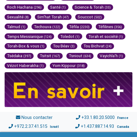
Roch Hachana
Santé
Science & Torah
(296)
(1)
(33)
Sexualité
Sim'hat Torah
Souccot
(8)
(47)
(502)
Talmud
Techouva
Téfila
Téfilines
(1)
(122)
(2230)
(356)
Temps Messianique
Toledot
Torah et société
(124)
(1)
(1)
Torah-Box & vous
Tou Béav
Tou Bichvat
(1)
(3)
(24)
Tsédaka
Tsitsit
Tsniout
Vayichla'h
(397)
(167)
(634)
(1)
Vézot Haberakha
Yom Kippour
(1)
(318)
Nous contacter
+33.1.80.20.5000
France
+972.2.37.41.515
+1.437.887.14.93
Israël
Canada