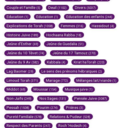
Couple et Famille
Deuil
Divers
(5)
(1102)
(5037)
Education
Education
Education des enfants
(1)
(1)
(244)
Explications de Torah
Femmes
Hassidout
(1058)
(316)
(4)
Histoire Juive
Hochaana Rabba
(189)
(18)
Jeûne d'Esther
Jeûne de Guedalia
(69)
(51)
Jeûne du 10 Tévet
Jeûne du 17 Tamouz
(74)
(270)
Jeûne du 9 Av
Kabbala
Kriat haTorah
(582)
(4)
(220)
Lag Baomer
Le sens des prénoms hébraïques
(29)
(2)
Limoud Torah
Mariage
Mélanges lait/viande
(371)
(772)
(1)
Middot
Moussar
Musique juive
(69)
(154)
(1)
Non-Juifs
Nos Sages
Pensée Juive
(249)
(131)
(3087)
Pessah
Pourim
Prières
(1508)
(274)
(3)
Pureté Familiale
Relations & Pudeur
(578)
(528)
Respect des Parents
Roch 'Hodech
(247)
(4)