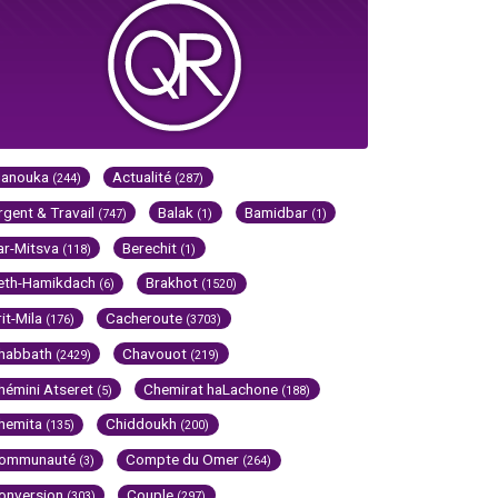
Hanouka
Actualité
(244)
(287)
rgent & Travail
Balak
Bamidbar
(747)
(1)
(1)
ar-Mitsva
Berechit
(118)
(1)
eth-Hamikdach
Brakhot
(6)
(1520)
rit-Mila
Cacheroute
(176)
(3703)
habbath
Chavouot
(2429)
(219)
hémini Atseret
Chemirat haLachone
(5)
(188)
hemita
Chiddoukh
(135)
(200)
ommunauté
Compte du Omer
(3)
(264)
onversion
Couple
(303)
(297)