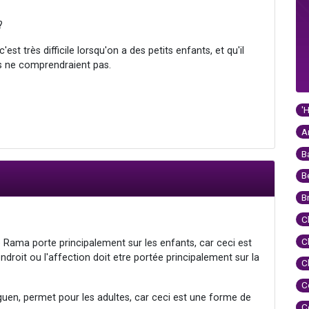
?
st très difficile lorsqu'on a des petits enfants, et qu'il
 ne comprendraient pas.
'
A
B
B
B
C
C
e Rama porte principalement sur les enfants, car ceci est
ndroit ou l'affection doit etre portée principalement sur la
C
C
, permet pour les adultes, car ceci est une forme de
C