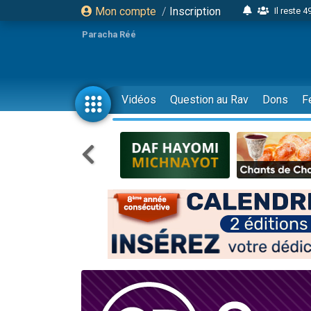
Mon compte
/
Inscription
Il reste 
16 person
Paracha Réé
2 personnes 
6 personnes 
4 personn
Vidéos
Question au Rav
Dons
F
2 personn
17 personnes
4 personnes 
Il reste 
Eva vient de
4 personnes 
3 personnes 
Odaya vient 
3 personn
2 personnes 