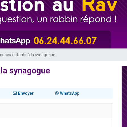
 viennent de demander une bénédiction
nnes viennent de faire un don pour Sauvez la jambe de Yohan
49 places pour étudier en groupe sur Zoom
lles musiques dans Torah-Box Music
 viennent de demander une bénédiction
r ses enfants à la synagogue
 la synagogue
Envoyer
WhatsApp