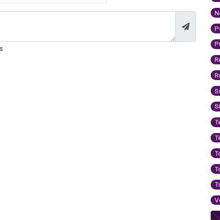
N
P
P
s
R
R
S
S
T
T
T
T
T
V