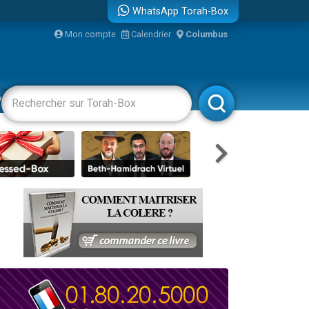
WhatsApp Torah-Box
bre
Mon compte
Calendrier
Columbus
...
vertissements
Livres
Rabbanim