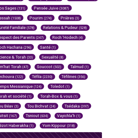
os Sages
Pensée Juive
(131)
(3087)
essah
Pourim
Prières
(1508)
(274)
(3)
ureté Familiale
Relations & Pudeur
(578)
(528)
espect des Parents
Roch 'Hodech
(247)
(4)
och Hachana
Santé
(296)
(1)
cience & Torah
Sexualité
(33)
(8)
im'hat Torah
Souccot
Talmud
(47)
(502)
(1)
echouva
Téfila
Téfilines
(122)
(2230)
(356)
emps Messianique
Toledot
(124)
(1)
orah et société
Torah-Box & vous
(1)
(1)
ou Béav
Tou Bichvat
Tsédaka
(3)
(24)
(397)
sitsit
Tsniout
Vayichla'h
(167)
(634)
(1)
ézot Haberakha
Yom Kippour
(1)
(318)