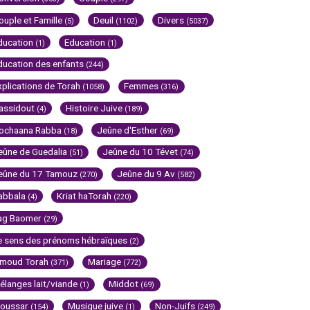
ouple et Famille
Deuil
Divers
(5)
(1102)
(5037)
ducation
Education
(1)
(1)
ducation des enfants
(244)
xplications de Torah
Femmes
(1058)
(316)
assidout
Histoire Juive
(4)
(189)
ochaana Rabba
Jeûne d'Esther
(18)
(69)
eûne de Guedalia
Jeûne du 10 Tévet
(51)
(74)
eûne du 17 Tamouz
Jeûne du 9 Av
(270)
(582)
abbala
Kriat haTorah
(4)
(220)
ag Baomer
(29)
e sens des prénoms hébraïques
(2)
imoud Torah
Mariage
(371)
(772)
élanges lait/viande
Middot
(1)
(69)
oussar
Musique juive
Non-Juifs
(154)
(1)
(249)