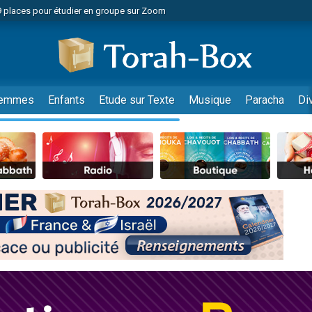
49 places pour étudier en groupe sur Zoom
nes viennent de faire un don pour Diane, 80 ans, dans un appartement insalu
viennent de nous rejoindre sur WhatsApp
viennent de nous rejoindre sur WhatsApp
es viennent de faire un don pour Reloger Rivka, 6 enfants, victime de violences
emmes
Enfants
Etude sur Texte
Musique
Paracha
Di
es viennent de faire un don pour 1 Journée de Vacances Pour les Enfants
 viennent de demander une bénédiction
viennent de nous rejoindre sur WhatsApp
49 places pour étudier en groupe sur Zoom
 donner son Maasser
viennent de nous rejoindre sur WhatsApp
viennent de nous rejoindre sur WhatsApp
de donner son Maasser
es viennent de faire un don pour 5 jours de vacances aux Orphelins
viennent de nous rejoindre sur WhatsApp