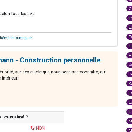
C
elon tous les avis.
E
E
E
héméch Oumaguen
.
H
H
nn - Construction personnelle
J
ériorité, sur des sujets que nous pensions connaitre, qui
J
intérieur.
K
L
L
L
z-vous aimé ?
M
NON
M