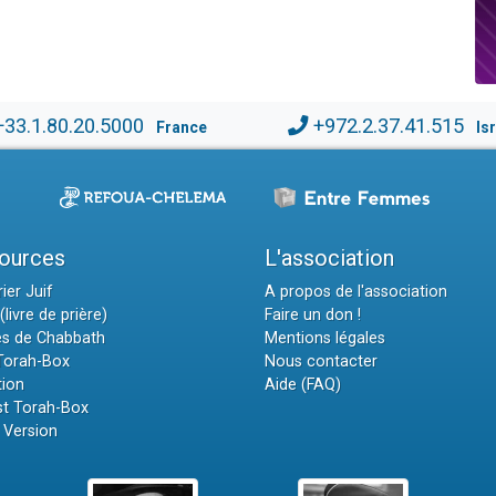
+33.1.80.20.5000
+972.2.37.41.515
France
Is
ources
L'association
ier Juif
A propos de l'association
(livre de prière)
Faire un don !
es de Chabbath
Mentions légales
 Torah-Box
Nous contacter
tion
Aide (FAQ)
t Torah-Box
 Version