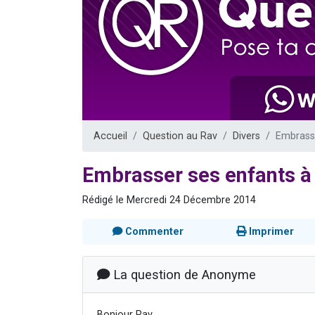
13 personnes
30 perso
Il reste 
12 nouve
29 personnes
Accueil
Question au Rav
Divers
Embrasse
Embrasser ses enfants à
Rédigé le Mercredi 24 Décembre 2014
Commenter
Imprimer
La question de Anonyme
Bonjour Rav,