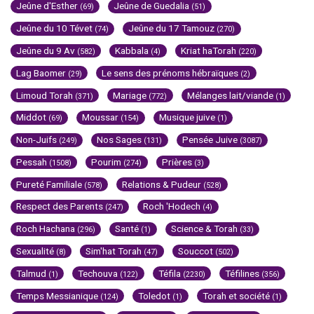
Jeûne d'Esther
Jeûne de Guedalia
(69)
(51)
Jeûne du 10 Tévet
Jeûne du 17 Tamouz
(74)
(270)
Jeûne du 9 Av
Kabbala
Kriat haTorah
(582)
(4)
(220)
Lag Baomer
Le sens des prénoms hébraïques
(29)
(2)
Limoud Torah
Mariage
Mélanges lait/viande
(371)
(772)
(1)
Middot
Moussar
Musique juive
(69)
(154)
(1)
Non-Juifs
Nos Sages
Pensée Juive
(249)
(131)
(3087)
Pessah
Pourim
Prières
(1508)
(274)
(3)
Pureté Familiale
Relations & Pudeur
(578)
(528)
Respect des Parents
Roch 'Hodech
(247)
(4)
Roch Hachana
Santé
Science & Torah
(296)
(1)
(33)
Sexualité
Sim'hat Torah
Souccot
(8)
(47)
(502)
Talmud
Techouva
Téfila
Téfilines
(1)
(122)
(2230)
(356)
Temps Messianique
Toledot
Torah et société
(124)
(1)
(1)