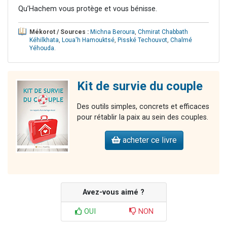
Qu’Hachem vous protège et vous bénisse.
Mékorot / Sources :
Michna Beroura
,
Chmirat Chabbath
Kéhilkhata
,
Loua'h Hamouktsé
,
Pisské Techouvot
,
Chalmé
Yéhouda
.
Kit de survie du couple
Des outils simples, concrets et efficaces
pour rétablir la paix au sein des couples.
acheter ce livre
Avez-vous aimé ?
OUI
NON