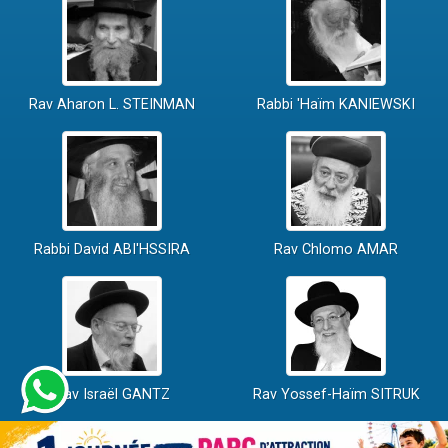
Rav Aharon L. STEINMAN
Rabbi 'Haïm KANIEWSKI
Rabbi David ABI'HSSIRA
Rav Chlomo AMAR
Rav Israël GANTZ
Rav Yossef-Haïm SITRUK