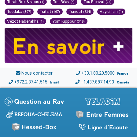
Torah-Box & vous
Tou Béav
Tou Bichvat
(1)
(3)
(24)
Tsédaka
Tsitsit
Tsniout
Vayichla'h
(397)
(167)
(634)
(1)
Vézot Haberakha
Yom Kippour
(1)
(318)
Nous contacter
+33.1.80.20.5000
France
+972.2.37.41.515
+1.437.887.14.93
Israël
Canada