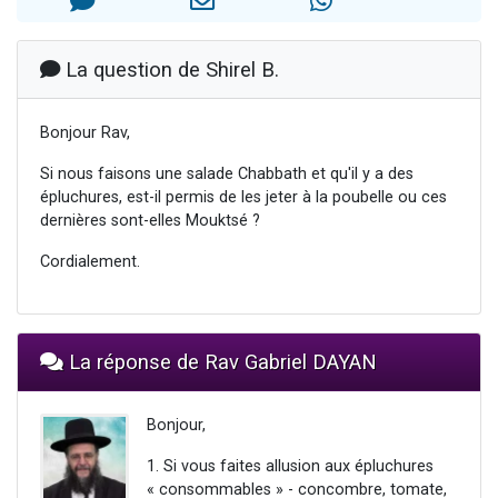
2 personnes viennent de nous rejoindre sur WhatsApp
2 nouvelles musiques dans Torah-Box Music
La question de Shirel B.
3 personnes viennent de nous rejoindre sur WhatsApp
8 personnes viennent de faire un don pour Tsédaka : pauvres d'Israel
Bonjour Rav,
2 personnes viennent de faire un don pour 1 Journée de Vacances Pour les Enfants
Si nous faisons une salade Chabbath et qu'il y a des
épluchures, est-il permis de les jeter à la poubelle ou ces
dernières sont-elles Mouktsé ?
Cordialement.
La réponse de Rav Gabriel DAYAN
Bonjour,
1. Si vous faites allusion aux épluchures
« consommables » - concombre, tomate,