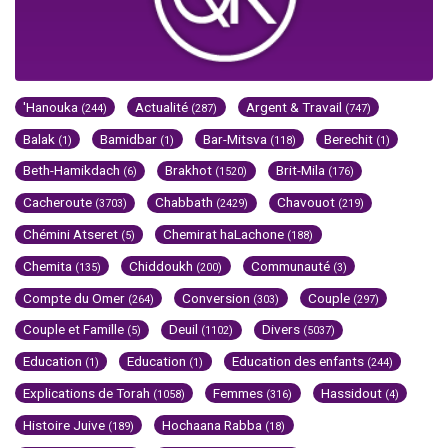
'Hanouka
Actualité
Argent & Travail
(244)
(287)
(747)
Balak
Bamidbar
Bar-Mitsva
Berechit
(1)
(1)
(118)
(1)
Beth-Hamikdach
Brakhot
Brit-Mila
(6)
(1520)
(176)
Cacheroute
Chabbath
Chavouot
(3703)
(2429)
(219)
Chémini Atseret
Chemirat haLachone
(5)
(188)
Chemita
Chiddoukh
Communauté
(135)
(200)
(3)
Compte du Omer
Conversion
Couple
(264)
(303)
(297)
Couple et Famille
Deuil
Divers
(5)
(1102)
(5037)
Education
Education
Education des enfants
(1)
(1)
(244)
Explications de Torah
Femmes
Hassidout
(1058)
(316)
(4)
Histoire Juive
Hochaana Rabba
(189)
(18)