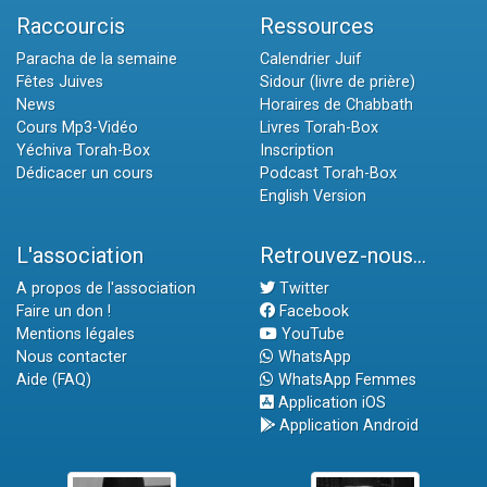
Raccourcis
Ressources
Paracha de la semaine
Calendrier Juif
Fêtes Juives
Sidour (livre de prière)
News
Horaires de Chabbath
Cours Mp3-Vidéo
Livres Torah-Box
Yéchiva Torah-Box
Inscription
Dédicacer un cours
Podcast Torah-Box
English Version
L'association
Retrouvez-nous...
A propos de l'association
Twitter
Faire un don !
Facebook
Mentions légales
YouTube
Nous contacter
WhatsApp
Aide (FAQ)
WhatsApp Femmes
Application iOS
Application Android