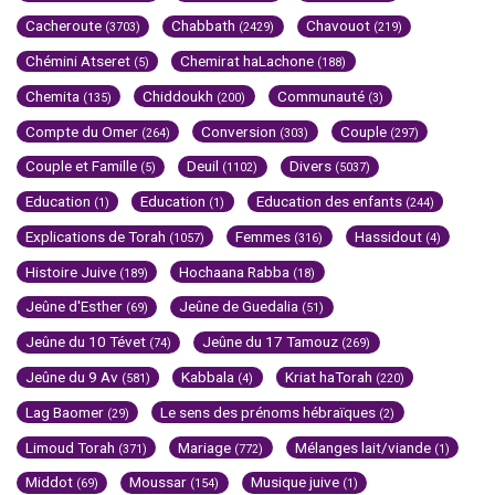
Cacheroute
Chabbath
Chavouot
(3703)
(2429)
(219)
Chémini Atseret
Chemirat haLachone
(5)
(188)
Chemita
Chiddoukh
Communauté
(135)
(200)
(3)
Compte du Omer
Conversion
Couple
(264)
(303)
(297)
Couple et Famille
Deuil
Divers
(5)
(1102)
(5037)
Education
Education
Education des enfants
(1)
(1)
(244)
Explications de Torah
Femmes
Hassidout
(1057)
(316)
(4)
Histoire Juive
Hochaana Rabba
(189)
(18)
Jeûne d'Esther
Jeûne de Guedalia
(69)
(51)
Jeûne du 10 Tévet
Jeûne du 17 Tamouz
(74)
(269)
Jeûne du 9 Av
Kabbala
Kriat haTorah
(581)
(4)
(220)
Lag Baomer
Le sens des prénoms hébraïques
(29)
(2)
Limoud Torah
Mariage
Mélanges lait/viande
(371)
(772)
(1)
Middot
Moussar
Musique juive
(69)
(154)
(1)