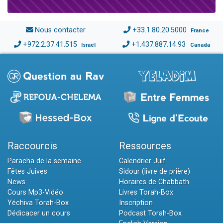
Nous contacter
+33.1.80.20.5000
France
+972.2.37.41.515
+1.437.887.14.93
Israël
Canada
Raccourcis
Ressources
Paracha de la semaine
Calendrier Juif
Fêtes Juives
Sidour (livre de prière)
News
Horaires de Chabbath
Cours Mp3-Vidéo
Livres Torah-Box
Yéchiva Torah-Box
Inscription
Dédicacer un cours
Podcast Torah-Box