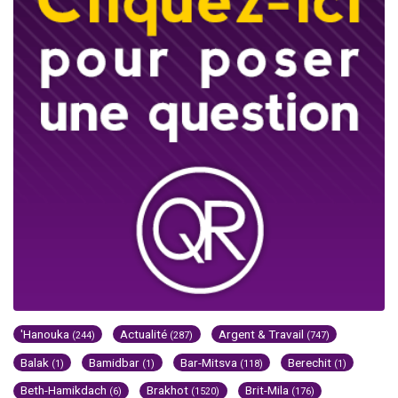
'Hanouka
Actualité
Argent & Travail
(244)
(287)
(747)
Balak
Bamidbar
Bar-Mitsva
Berechit
(1)
(1)
(118)
(1)
Beth-Hamikdach
Brakhot
Brit-Mila
(6)
(1520)
(176)