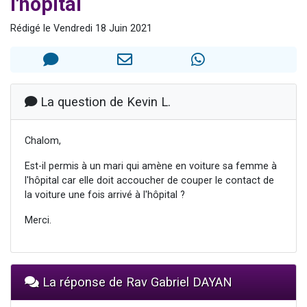
l'hôpital
Nouvelle émission radio : Visions de grandeur n°104 : Le Chabbath et le Birkat Hamazone à travers le temps
Rédigé le Vendredi 18 Juin 2021
61 personnes viennent de demander une bénédiction
Ariel vient de donner son Maasser
Il reste 49 places pour étudier en groupe sur Zoom
Eva vient de donner son Maasser
La question de Kevin L.
Chalom,
Est-il permis à un mari qui amène en voiture sa femme à
l'hôpital car elle doit accoucher de couper le contact de
la voiture une fois arrivé à l'hôpital ?
Merci.
La réponse de Rav Gabriel DAYAN