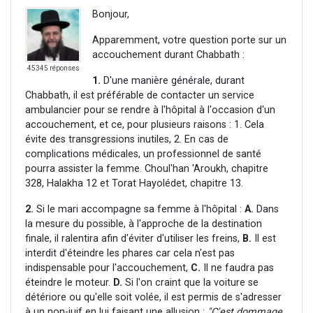
Bonjour,
Apparemment, votre question porte sur un
accouchement durant Chabbath :
45345 réponses
1.
D'une manière générale, durant
Chabbath, il est préférable de contacter un service
ambulancier pour se rendre à l'hôpital à l'occasion d'un
accouchement, et ce, pour plusieurs raisons : 1. Cela
évite des transgressions inutiles, 2. En cas de
complications médicales, un professionnel de santé
pourra assister la femme. Choul'han 'Aroukh, chapitre
328, Halakha 12 et Torat Hayolédet, chapitre 13.
2.
Si le mari accompagne sa femme à l'hôpital :
A.
Dans
la mesure du possible, à l'approche de la destination
finale, il ralentira afin d'éviter d'utiliser les freins,
B.
Il est
interdit d'éteindre les phares car cela n'est pas
indispensable pour l'accouchement,
C.
Il ne faudra pas
éteindre le moteur.
D.
Si l'on craint que la voiture se
détériore ou qu'elle soit volée, il est permis de s'adresser
à un non-juif en lui faisant une allusion :
"C'est dommage