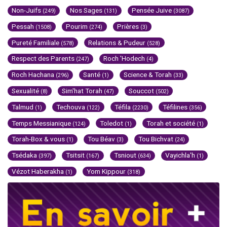
Non-Juifs
Nos Sages
Pensée Juive
(249)
(131)
(3087)
Pessah
Pourim
Prières
(1508)
(274)
(3)
Pureté Familiale
Relations & Pudeur
(578)
(528)
Respect des Parents
Roch 'Hodech
(247)
(4)
Roch Hachana
Santé
Science & Torah
(296)
(1)
(33)
Sexualité
Sim'hat Torah
Souccot
(8)
(47)
(502)
Talmud
Techouva
Téfila
Téfilines
(1)
(122)
(2230)
(356)
Temps Messianique
Toledot
Torah et société
(124)
(1)
(1)
Torah-Box & vous
Tou Béav
Tou Bichvat
(1)
(3)
(24)
Tsédaka
Tsitsit
Tsniout
Vayichla'h
(397)
(167)
(634)
(1)
Vézot Haberakha
Yom Kippour
(1)
(318)