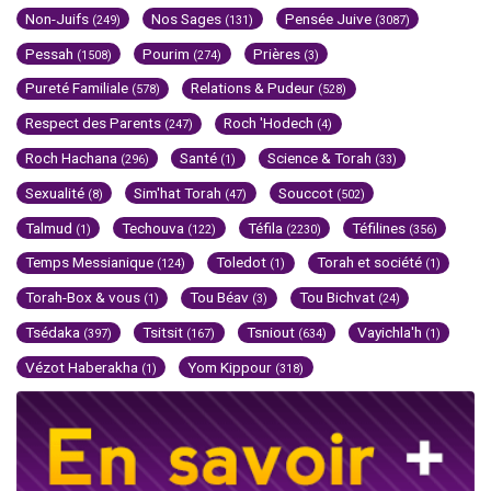
Non-Juifs
Nos Sages
Pensée Juive
(249)
(131)
(3087)
Pessah
Pourim
Prières
(1508)
(274)
(3)
Pureté Familiale
Relations & Pudeur
(578)
(528)
Respect des Parents
Roch 'Hodech
(247)
(4)
Roch Hachana
Santé
Science & Torah
(296)
(1)
(33)
Sexualité
Sim'hat Torah
Souccot
(8)
(47)
(502)
Talmud
Techouva
Téfila
Téfilines
(1)
(122)
(2230)
(356)
Temps Messianique
Toledot
Torah et société
(124)
(1)
(1)
Torah-Box & vous
Tou Béav
Tou Bichvat
(1)
(3)
(24)
Tsédaka
Tsitsit
Tsniout
Vayichla'h
(397)
(167)
(634)
(1)
Vézot Haberakha
Yom Kippour
(1)
(318)