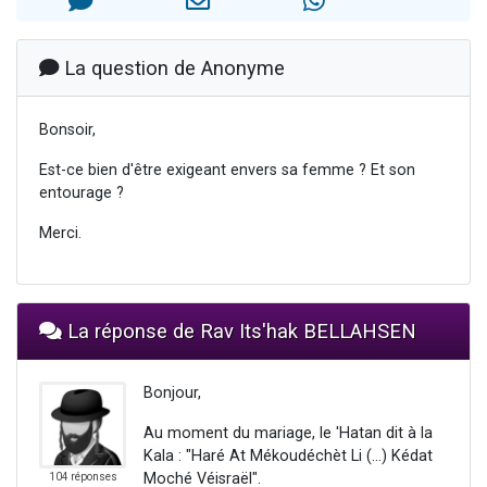
13 personnes viennent de demander une bénédiction
30 personnes viennent de faire un don pour Sauvez la jambe de Yohan
La question de Anonyme
Il reste 49 places pour étudier en groupe sur Zoom
12 nouvelles musiques dans Torah-Box Music
Bonsoir,
29 personnes viennent de demander une bénédiction
Est-ce bien d'être exigeant envers sa femme ? Et son
entourage ?
Merci.
La réponse de Rav Its'hak BELLAHSEN
Bonjour,
Au moment du mariage, le 'Hatan dit à la
Kala : "Haré At Mékoudéchèt Li (...) Kédat
Moché Véisraël".
104 réponses