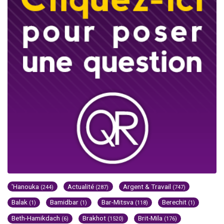
'Hanouka
Actualité
Argent & Travail
(244)
(287)
(747)
Balak
Bamidbar
Bar-Mitsva
Berechit
(1)
(1)
(118)
(1)
Beth-Hamikdach
Brakhot
Brit-Mila
(6)
(1520)
(176)