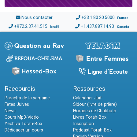
Nous contacter
+33.1.80.20.5000
France
+972.2.37.41.515
+1.437.887.14.93
Israël
Canada
Raccourcis
Ressources
Paracha de la semaine
Calendrier Juif
Fêtes Juives
Sidour (livre de prière)
News
Horaires de Chabbath
Cours Mp3-Vidéo
Livres Torah-Box
Yéchiva Torah-Box
Inscription
Dédicacer un cours
Podcast Torah-Box
English Version