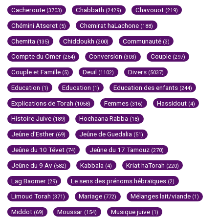
Cacheroute
Chabbath
Chavouot
(3703)
(2429)
(219)
Chémini Atseret
Chemirat haLachone
(5)
(188)
Chemita
Chiddoukh
Communauté
(135)
(200)
(3)
Compte du Omer
Conversion
Couple
(264)
(303)
(297)
Couple et Famille
Deuil
Divers
(5)
(1102)
(5037)
Education
Education
Education des enfants
(1)
(1)
(244)
Explications de Torah
Femmes
Hassidout
(1058)
(316)
(4)
Histoire Juive
Hochaana Rabba
(189)
(18)
Jeûne d'Esther
Jeûne de Guedalia
(69)
(51)
Jeûne du 10 Tévet
Jeûne du 17 Tamouz
(74)
(270)
Jeûne du 9 Av
Kabbala
Kriat haTorah
(582)
(4)
(220)
Lag Baomer
Le sens des prénoms hébraïques
(29)
(2)
Limoud Torah
Mariage
Mélanges lait/viande
(371)
(772)
(1)
Middot
Moussar
Musique juive
(69)
(154)
(1)