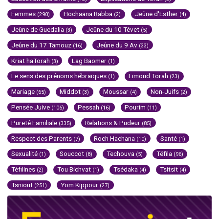
Femmes
Hochaana Rabba
Jeûne d'Esther
(290)
(2)
(4)
Jeûne de Guedalia
Jeûne du 10 Tévet
(3)
(5)
Jeûne du 17 Tamouz
Jeûne du 9 Av
(16)
(33)
Kriat haTorah
Lag Baomer
(3)
(1)
Le sens des prénoms hébraïques
Limoud Torah
(1)
(23)
Mariage
Middot
Moussar
Non-Juifs
(65)
(3)
(4)
(2)
Pensée Juive
Pessah
Pourim
(106)
(16)
(11)
Pureté Familiale
Relations & Pudeur
(335)
(85)
Respect des Parents
Roch Hachana
Santé
(7)
(10)
(1)
Sexualité
Souccot
Techouva
Téfila
(1)
(8)
(5)
(96)
Téfilines
Tou Bichvat
Tsédaka
Tsitsit
(2)
(1)
(4)
(4)
Tsniout
Yom Kippour
(251)
(27)