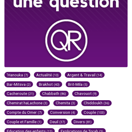
'Hanouka
Actualité
Argent & Travail
(7)
(10)
(14)
Bar-Mitsva
Brakhot
Brit-Mila
(2)
(40)
(5)
Cacheroute
Chabbath
Chavouot
(21)
(86)
(9)
Chemirat haLachone
Chemita
Chiddoukh
(3)
(3)
(36)
Compte du Omer
Conversion
Couple
(7)
(4)
(103)
Couple et Famille
Deuil
Divers
(1)
(37)
(81)
Education des enfants
Explications de Torah
(12)
(3)