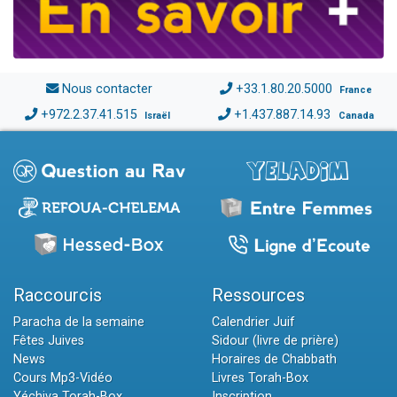
Nous contacter
+33.1.80.20.5000
France
+972.2.37.41.515
+1.437.887.14.93
Israël
Canada
Raccourcis
Ressources
Paracha de la semaine
Calendrier Juif
Fêtes Juives
Sidour (livre de prière)
News
Horaires de Chabbath
Cours Mp3-Vidéo
Livres Torah-Box
Yéchiva Torah-Box
Inscription