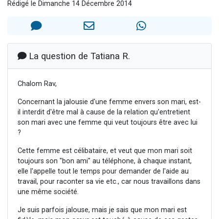
Rédigé le Dimanche 14 Décembre 2014
13 personnes viennent de demander une bénédiction
30 personnes viennent de faire un don pour Sauvez la jambe de Yohan
Il reste 49 places pour étudier en groupe sur Zoom
12 nouvelles musiques dans Torah-Box Music
La question de Tatiana R.
29 personnes viennent de demander une bénédiction
Chalom Rav,
Concernant la jalousie d'une femme envers son mari, est-
il interdit d'être mal à cause de la relation qu'entretient
son mari avec une femme qui veut toujours être avec lui
?
Cette femme est célibataire, et veut que mon mari soit
toujours son "bon ami" au téléphone, à chaque instant,
elle l'appelle tout le temps pour demander de l'aide au
travail, pour raconter sa vie etc., car nous travaillons dans
une même société.
Je suis parfois jalouse, mais je sais que mon mari est