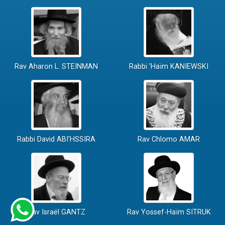
Rav Aharon L. STEINMAN
Rabbi 'Haïm KANIEWSKI
Rabbi David ABI'HSSIRA
Rav Chlomo AMAR
Rav Israël GANTZ
Rav Yossef-Haïm SITRUK