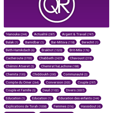
'Hanouka
Actualité
Argent & Travail
(244)
(287)
(747)
Balak
Bamidbar
Bar-Mitsva
Berechit
(1)
(1)
(118)
(1)
Beth-Hamikdach
Brakhot
Brit-Mila
(6)
(1520)
(176)
Cacheroute
Chabbath
Chavouot
(3703)
(2429)
(219)
Chémini Atseret
Chemirat haLachone
(5)
(188)
Chemita
Chiddoukh
Communauté
(135)
(200)
(3)
Compte du Omer
Conversion
Couple
(264)
(303)
(297)
Couple et Famille
Deuil
Divers
(5)
(1102)
(5037)
Education
Education
Education des enfants
(1)
(1)
(244)
Explications de Torah
Femmes
Hassidout
(1058)
(316)
(4)