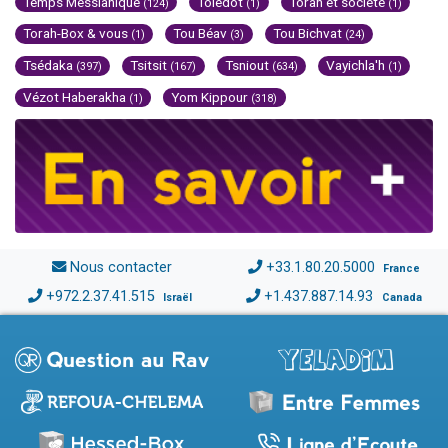
Temps Messianique
Toledot
Torah et société
(124)
(1)
(1)
Torah-Box & vous
Tou Béav
Tou Bichvat
(1)
(3)
(24)
Tsédaka
Tsitsit
Tsniout
Vayichla'h
(397)
(167)
(634)
(1)
Vézot Haberakha
Yom Kippour
(1)
(318)
Nous contacter
+33.1.80.20.5000
France
+972.2.37.41.515
+1.437.887.14.93
Israël
Canada