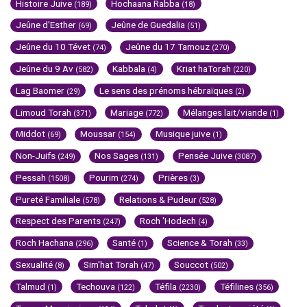
Histoire Juive
Hochaana Rabba
(189)
(18)
Jeûne d'Esther
Jeûne de Guedalia
(69)
(51)
Jeûne du 10 Tévet
Jeûne du 17 Tamouz
(74)
(270)
Jeûne du 9 Av
Kabbala
Kriat haTorah
(582)
(4)
(220)
Lag Baomer
Le sens des prénoms hébraïques
(29)
(2)
Limoud Torah
Mariage
Mélanges lait/viande
(371)
(772)
(1)
Middot
Moussar
Musique juive
(69)
(154)
(1)
Non-Juifs
Nos Sages
Pensée Juive
(249)
(131)
(3087)
Pessah
Pourim
Prières
(1508)
(274)
(3)
Pureté Familiale
Relations & Pudeur
(578)
(528)
Respect des Parents
Roch 'Hodech
(247)
(4)
Roch Hachana
Santé
Science & Torah
(296)
(1)
(33)
Sexualité
Sim'hat Torah
Souccot
(8)
(47)
(502)
Talmud
Techouva
Téfila
Téfilines
(1)
(122)
(2230)
(356)