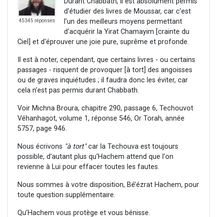
Durant Chabbath, il est absolument permis
d'étudier des livres de Moussar, car c'est
l'un des meilleurs moyens permettant
45345 réponses
d'acquérir la Yirat Chamayim [crainte du
Ciel] et d'éprouver une joie pure, suprême et profonde.
Il est à noter, cependant, que certains livres - ou certains
passages - risquent de provoquer [à tort] des angoisses
ou de graves inquiétudes ; il faudra donc les éviter, car
cela n'est pas permis durant Chabbath.
Voir Michna Broura, chapitre 290, passage 6, Techouvot
Véhanhagot, volume 1, réponse 546, Or Torah, année
5757, page 946.
Nous écrivons
"à tort"
car la Techouva est toujours
possible, d'autant plus qu'Hachem attend que l'on
revienne à Lui pour effacer toutes les fautes.
Nous sommes à votre disposition, Bé’ézrat Hachem, pour
toute question supplémentaire.
Qu’Hachem vous protège et vous bénisse.