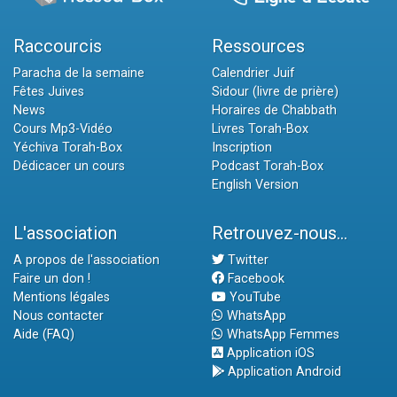
Raccourcis
Ressources
Paracha de la semaine
Calendrier Juif
Fêtes Juives
Sidour (livre de prière)
News
Horaires de Chabbath
Cours Mp3-Vidéo
Livres Torah-Box
Yéchiva Torah-Box
Inscription
Dédicacer un cours
Podcast Torah-Box
English Version
L'association
Retrouvez-nous...
A propos de l'association
Twitter
Faire un don !
Facebook
Mentions légales
YouTube
Nous contacter
WhatsApp
Aide (FAQ)
WhatsApp Femmes
Application iOS
Application Android