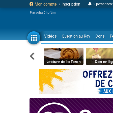
Mon compte
/
Inscription
2 personnes 
Lisbel Esthe
Paracha Choftim
3 person
2 personn
3 personnes 
Vidéos
Question au Rav
Dons
F
11 personnes
3 personn
Il reste 
2 personnes 
29 personnes
Il reste 
2 personnes 
6 personnes 
4 personn
2 personn