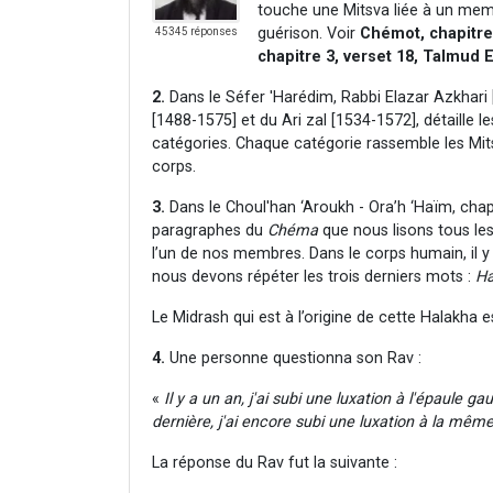
touche une Mitsva liée à un membr
guérison. Voir
Chémot, chapitre 
45345 réponses
chapitre 3, verset 18, Talmud 
2.
Dans le Séfer 'Harédim, Rabbi Elazar Azkhar
[1488-1575] et du Ari zal [1534-1572], détaille l
catégories. Chaque catégorie rassemble les Mi
corps.
3.
Dans le Choul'han ‘Aroukh - Ora’h ‘Haïm, chapi
paragraphes du
Chéma
que nous lisons tous les
l’un de nos membres. Dans le corps humain, il 
nous devons répéter les trois derniers mots :
Ha
Le Midrash qui est à l’origine de cette Halakha 
4.
Une personne questionna son Rav :
«
Il y a un an, j'ai subi une luxation à l'épaule g
dernière, j'ai encore subi une luxation à la mêm
La réponse du Rav fut la suivante :