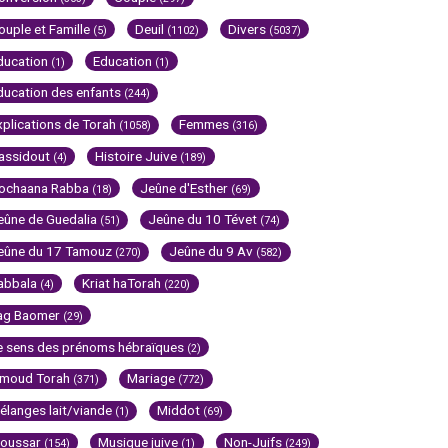
ouple et Famille
Deuil
Divers
(5)
(1102)
(5037)
ducation
Education
(1)
(1)
ducation des enfants
(244)
xplications de Torah
Femmes
(1058)
(316)
assidout
Histoire Juive
(4)
(189)
ochaana Rabba
Jeûne d'Esther
(18)
(69)
eûne de Guedalia
Jeûne du 10 Tévet
(51)
(74)
eûne du 17 Tamouz
Jeûne du 9 Av
(270)
(582)
abbala
Kriat haTorah
(4)
(220)
ag Baomer
(29)
e sens des prénoms hébraïques
(2)
imoud Torah
Mariage
(371)
(772)
élanges lait/viande
Middot
(1)
(69)
oussar
Musique juive
Non-Juifs
(154)
(1)
(249)