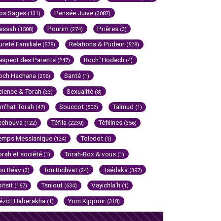
os Sages
Pensée Juive
(131)
(3087)
essah
Pourim
Prières
(1508)
(274)
(3)
ureté Familiale
Relations & Pudeur
(578)
(528)
espect des Parents
Roch 'Hodech
(247)
(4)
och Hachana
Santé
(296)
(1)
cience & Torah
Sexualité
(33)
(8)
im'hat Torah
Souccot
Talmud
(47)
(502)
(1)
echouva
Téfila
Téfilines
(122)
(2230)
(356)
emps Messianique
Toledot
(124)
(1)
orah et société
Torah-Box & vous
(1)
(1)
ou Béav
Tou Bichvat
Tsédaka
(3)
(24)
(397)
sitsit
Tsniout
Vayichla'h
(167)
(634)
(1)
ézot Haberakha
Yom Kippour
(1)
(318)