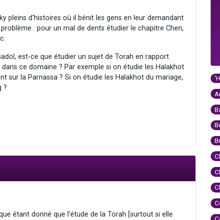
sky pleins d'histoires où il bénit les gens en leur demandant
 problème : pour un mal de dents étudier le chapitre Chen,
c.
dol, est-ce que étudier un sujet de Torah en rapport
 dans ce domaine ? Par exemple si on étudie les Halakhot
 sur la Parnassa ? Si on étudie les Halakhot du mariage,
'
g ?
A
B
B
B
C
C
C
C
que étant donné que l'étude de la Torah [surtout si elle
C