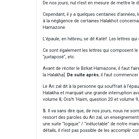
De nos jours, nul n’est en mesure de mettre le d
Cependant, il y a quelques centaines d'années, l
à la négligence de certaines Halakhot concerna
Hamazone.
L'épaule, en hébreu, se dit Katèf. Les lettres 
Ce sont également les lettres qui composent le m
"juxtaposé", etc.
Avant de réciter le Birkat Hamazone, il faut fa
la Halakha].
De suite après
, il faut commencer
Le Ari zal dit à la personne qui souffrait à l'épau
Halakha et marquait une grande interruption a
volume 8, Ora'h 'Haïm, question 20 et volume 9,
5.
Il va sans dire que, de nos jours, nous ne so
ressort des paroles du Ari zal, un enseignement
une suite "logique" / "inéluctable" de notre man
détails, il n'est pas possible de les accomplir c