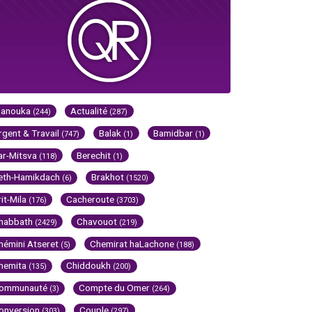
Hanouka
Actualité
(244)
(287)
rgent & Travail
Balak
Bamidbar
(747)
(1)
(1)
ar-Mitsva
Berechit
(118)
(1)
eth-Hamikdach
Brakhot
(6)
(1520)
rit-Mila
Cacheroute
(176)
(3703)
habbath
Chavouot
(2429)
(219)
hémini Atseret
Chemirat haLachone
(5)
(188)
hemita
Chiddoukh
(135)
(200)
ommunauté
Compte du Omer
(3)
(264)
onversion
Couple
(303)
(297)