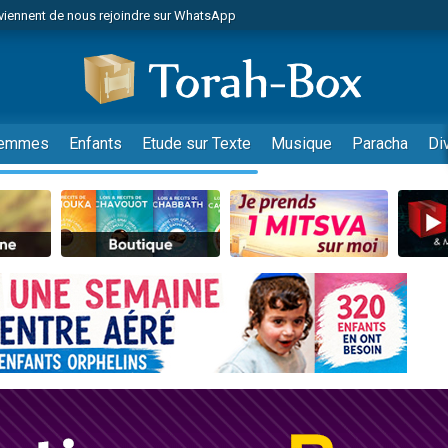
viennent de nous rejoindre sur WhatsApp
r vient de donner son Maasser
nes viennent de faire un don pour Événements Torah-Box
es viennent de faire un don pour Tsédaka : pauvres d'Israel
viennent de nous rejoindre sur WhatsApp
emmes
Enfants
Etude sur Texte
Musique
Paracha
Di
 viennent de demander une bénédiction
es viennent de faire un don pour Diane, 80 ans, dans un appartement insalub
49 places pour étudier en groupe sur Zoom
viennent de nous rejoindre sur WhatsApp
 viennent de demander une bénédiction
49 places pour étudier en groupe sur Zoom
viennent de nous rejoindre sur WhatsApp
viennent de nous rejoindre sur WhatsApp
es viennent de faire un don pour Reloger Rivka, 6 enfants, victime de violences
es viennent de faire un don pour 1 Journée de Vacances Pour les Enfants