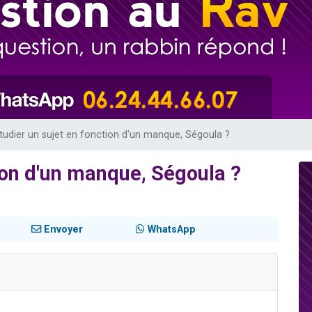
 viennent de demander une bénédiction
viennent de nous rejoindre sur WhatsApp
49 places pour étudier en groupe sur Zoom
 donner son Maasser
donner son Maasser
tudier un sujet en fonction d'un manque, Ségoula ?
tion d'un manque, Ségoula ?
Envoyer
WhatsApp