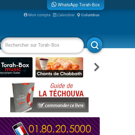
WhatsApp Torah-Box
Mon compte
Calendrier
Columbus
vertissements
Livres
Rabbanim
re
...