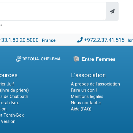
s
+33.1.80.20.5000
+972.2.37.41.515
France
Is
ources
L'association
ier Juif
A propos de l'association
(livre de prière)
Faire un don !
es de Chabbath
Mentions légales
 Torah-Box
Nous contacter
tion
Aide (FAQ)
t Torah-Box
 Version