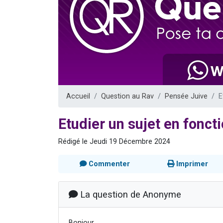
17 personnes
4 personnes 
Il reste 
Eva vient de
Eli vient de 
Accueil
Question au Rav
Pensée Juive
E
Etudier un sujet en fonc
Rédigé le Jeudi 19 Décembre 2024
Commenter
Imprimer
La question de Anonyme
Bonjour,