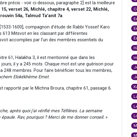
e précis - voir ci-dessous, paragraphe 2] est la meilleure
C
15, verset 26,
Michlé, chapitre 4, verset 22, Michlé,
Erouvin 54a, Talmud Ta'anit 7a
.
E
i [1533-1600], compagnon d’étude de Rabbi Yossef Karo
E
es 613 Mitsvot en les classant par différentes
E
tsvot accomplies par l’un des membres essentiels du
H
tre 61, Halakha 3, il est mentionné que dans les
H
 jours, il y a 245 mots. Chaque mot est une guérison pour
J
y a 248 membres. Pour faire bénéficier tous les membres,
chem Elokékhème Emet
.
J
K
est rapporté par le Michna Broura, chapitre 61, passage 6.
L
L
auche, après quoi j'ai vérifié mes Téfilines. La semaine
L
e épaule. Rav, pourquoi ? Merci de me donner conseil.
»
M
M