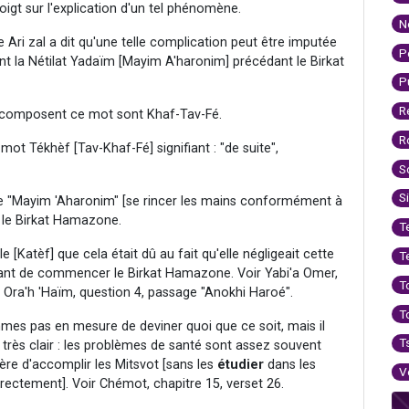
oigt sur l'explication d'un tel phénomène.
N
e Ari zal a dit qu'une telle complication peut être imputée
P
nt la Nétilat Yadaïm [Mayim A'haronim] précédant le Birkat
P
R
qui composent ce mot sont Khaf-Tav-Fé.
R
ot Tékhèf [Tav-Khaf-Fé] signifiant : "de suite",
S
S
ire "Mayim 'Aharonim" [se rincer les mains conformément à
 le Birkat Hamazone.
T
le [Katèf] que cela était dû au fait qu'elle négligeait cette
T
vant de commencer le Birkat Hamazone. Voir Yabi'a Omer,
T
 Ora'h 'Haïm, question 4, passage "Anokhi Haroé".
T
mmes pas en mesure de deviner quoi que ce soit, mais il
T
 très clair : les problèmes de santé sont assez souvent
ière d'accomplir les Mitsvot [sans les
étudier
dans les
V
orrectement]. Voir Chémot, chapitre 15, verset 26.