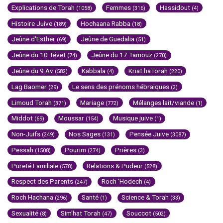
Explications de Torah
Femmes
Hassidout
(1058)
(316)
(4)
Histoire Juive
Hochaana Rabba
(189)
(18)
Jeûne d'Esther
Jeûne de Guedalia
(69)
(51)
Jeûne du 10 Tévet
Jeûne du 17 Tamouz
(74)
(270)
Jeûne du 9 Av
Kabbala
Kriat haTorah
(582)
(4)
(220)
Lag Baomer
Le sens des prénoms hébraïques
(29)
(2)
Limoud Torah
Mariage
Mélanges lait/viande
(371)
(772)
(1)
Middot
Moussar
Musique juive
(69)
(154)
(1)
Non-Juifs
Nos Sages
Pensée Juive
(249)
(131)
(3087)
Pessah
Pourim
Prières
(1508)
(274)
(3)
Pureté Familiale
Relations & Pudeur
(578)
(528)
Respect des Parents
Roch 'Hodech
(247)
(4)
Roch Hachana
Santé
Science & Torah
(296)
(1)
(33)
Sexualité
Sim'hat Torah
Souccot
(8)
(47)
(502)