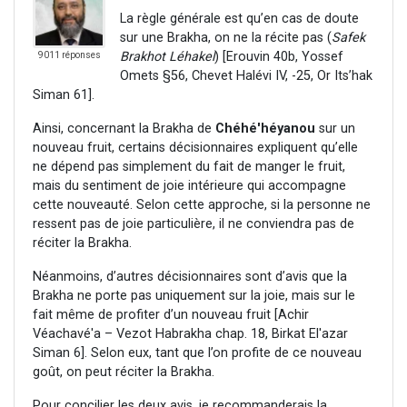
La règle générale est qu’en cas de doute
sur une Brakha, on ne la récite pas (
Safek
Brakhot Léhakel
) [Erouvin 40b, Yossef
9011 réponses
Omets §56, Chevet Halévi IV, -25, Or Its’hak
Siman 61].
Ainsi, concernant la Brakha de
Chéhé'héyanou
sur un
nouveau fruit, certains décisionnaires expliquent qu’elle
ne dépend pas simplement du fait de manger le fruit,
mais du sentiment de joie intérieure qui accompagne
cette nouveauté. Selon cette approche, si la personne ne
ressent pas de joie particulière, il ne conviendra pas de
réciter la Brakha.
Néanmoins, d’autres décisionnaires sont d’avis que la
Brakha ne porte pas uniquement sur la joie, mais sur le
fait même de profiter d’un nouveau fruit [Achir
Véachavé'a – Vezot Habrakha chap. 18, Birkat El'azar
Siman 6]. Selon eux, tant que l’on profite de ce nouveau
goût, on peut réciter la Brakha.
Pour concilier les deux avis, je recommanderais la