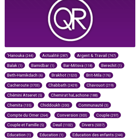
'Hanouka
Actualité
Argent & Travail
(244)
(287)
(747)
Balak
Bamidbar
Bar-Mitsva
Berechit
(1)
(1)
(118)
(1)
Beth-Hamikdach
Brakhot
Brit-Mila
(6)
(1520)
(176)
Cacheroute
Chabbath
Chavouot
(3703)
(2429)
(219)
Chémini Atseret
Chemirat haLachone
(5)
(188)
Chemita
Chiddoukh
Communauté
(135)
(200)
(3)
Compte du Omer
Conversion
Couple
(264)
(303)
(297)
Couple et Famille
Deuil
Divers
(5)
(1102)
(5037)
Education
Education
Education des enfants
(1)
(1)
(244)