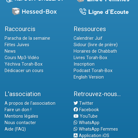
Raccourcis
Ressources
Paracha de la semaine
Calendrier Juif
Fêtes Juives
Sidour (livre de prière)
News
Horaires de Chabbath
Cours Mp3-Vidéo
Livres Torah-Box
Yéchiva Torah-Box
Inscription
Dédicacer un cours
Podcast Torah-Box
English Version
L'association
Retrouvez-nous...
A propos de l'association
Twitter
Faire un don !
Facebook
Mentions légales
YouTube
Nous contacter
WhatsApp
Aide (FAQ)
WhatsApp Femmes
Application iOS