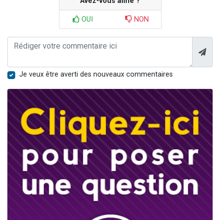
Avez-vous aimé ?
OUI
NON
Je veux être averti des nouveaux commentaires