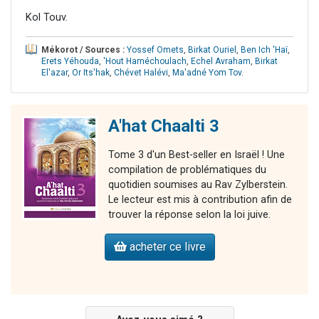
Kol Touv.
Mékorot / Sources :
Yossef Omets
,
Birkat Ouriel
,
Ben Ich 'Haï
,
Erets Yéhouda
,
'Hout Haméchoulach
,
Echel Avraham
,
Birkat
El'azar
,
Or Its'hak
,
Chévet Halévi
,
Ma'adné Yom Tov
.
A'hat Chaalti 3
Tome 3 d'un Best-seller en Israël ! Une
compilation de problématiques du
quotidien soumises au Rav Zylberstein.
Le lecteur est mis à contribution afin de
trouver la réponse selon la loi juive.
acheter ce livre