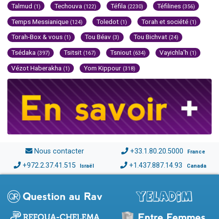
Talmud
Techouva
Téfila
Téfilines
(1)
(122)
(2230)
(356)
Temps Messianique
Toledot
Torah et société
(124)
(1)
(1)
Torah-Box & vous
Tou Béav
Tou Bichvat
(1)
(3)
(24)
Tsédaka
Tsitsit
Tsniout
Vayichla'h
(397)
(167)
(634)
(1)
Vézot Haberakha
Yom Kippour
(1)
(318)
Nous contacter
+33.1.80.20.5000
France
+972.2.37.41.515
+1.437.887.14.93
Israël
Canada