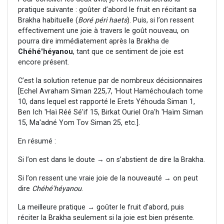
pratique suivante : goûter d’abord le fruit en récitant sa
Brakha habituelle (
Boré péri haets
). Puis, si l’on ressent
effectivement une joie à travers le goût nouveau, on
pourra dire immédiatement après la Brakha de
Chéhé'héyanou
, tant que ce sentiment de joie est
encore présent.
C’est la solution retenue par de nombreux décisionnaires
[Echel Avraham Siman 225,7, 'Hout Haméchoulach tome
10, dans lequel est rapporté le Erets Yéhouda Siman 1,
Ben Ich 'Haï Réé Sé'if 15, Birkat Ouriel Ora'h 'Haïm Siman
15, Ma'adné Yom Tov Siman 25, etc.].
En résumé :
Si l’on est dans le doute → on s’abstient de dire la Brakha.
Si l’on ressent une vraie joie de la nouveauté → on peut
dire
Chéhé'héyanou
.
La meilleure pratique → goûter le fruit d’abord, puis
réciter la Brakha seulement si la joie est bien présente.