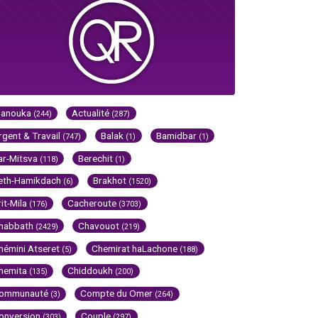
Hanouka
Actualité
(244)
(287)
rgent & Travail
Balak
Bamidbar
(747)
(1)
(1)
ar-Mitsva
Berechit
(118)
(1)
eth-Hamikdach
Brakhot
(6)
(1520)
rit-Mila
Cacheroute
(176)
(3703)
habbath
Chavouot
(2429)
(219)
hémini Atseret
Chemirat haLachone
(5)
(188)
hemita
Chiddoukh
(135)
(200)
ommunauté
Compte du Omer
(3)
(264)
onversion
Couple
(303)
(297)