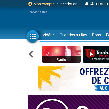
Mon compte
/
Inscription
Il reste 
16 person
Paracha Réé
2 personnes 
6 personnes 
4 personn
Vidéos
Question au Rav
Dons
F
2 personn
17 personnes
4 personnes 
Il reste 
Eva vient de
4 personnes 
3 personnes 
Odaya vient 
3 personn
2 personnes 