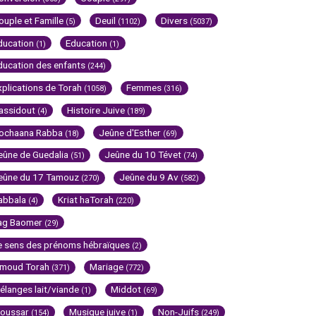
ouple et Famille
Deuil
Divers
(5)
(1102)
(5037)
ducation
Education
(1)
(1)
ducation des enfants
(244)
xplications de Torah
Femmes
(1058)
(316)
assidout
Histoire Juive
(4)
(189)
ochaana Rabba
Jeûne d'Esther
(18)
(69)
eûne de Guedalia
Jeûne du 10 Tévet
(51)
(74)
eûne du 17 Tamouz
Jeûne du 9 Av
(270)
(582)
abbala
Kriat haTorah
(4)
(220)
ag Baomer
(29)
e sens des prénoms hébraïques
(2)
imoud Torah
Mariage
(371)
(772)
élanges lait/viande
Middot
(1)
(69)
oussar
Musique juive
Non-Juifs
(154)
(1)
(249)