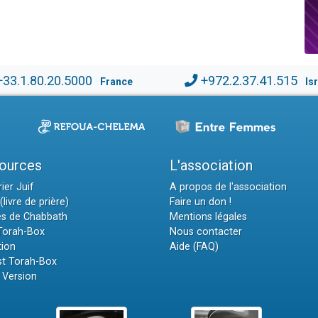
+33.1.80.20.5000
+972.2.37.41.515
France
Is
ources
L'association
ier Juif
A propos de l'association
(livre de prière)
Faire un don !
es de Chabbath
Mentions légales
 Torah-Box
Nous contacter
tion
Aide (FAQ)
t Torah-Box
 Version