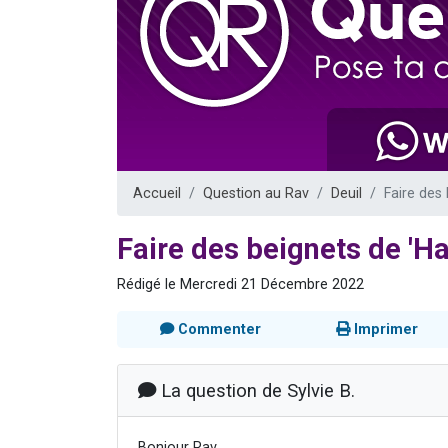
13 personnes
30 perso
Il reste 
12 nouve
29 personnes
Accueil
Question au Rav
Deuil
Faire des
Faire des beignets de 'H
Rédigé le Mercredi 21 Décembre 2022
Commenter
Imprimer
La question de Sylvie B.
Bonjour Rav,