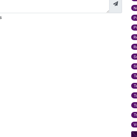
N
s
P
P
R
R
S
S
T
T
T
T
T
V