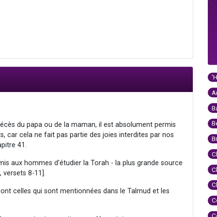
'
A
B
B
 décès du papa ou de la maman, il est absolument permis
 car cela ne fait pas partie des joies interdites par nos
B
pitre 41.
C
 permis aux hommes d'étudier la Torah - la plus grande source
C
, versets 8-11].
C
s sont celles qui sont mentionnées dans le Talmud et les
C
C