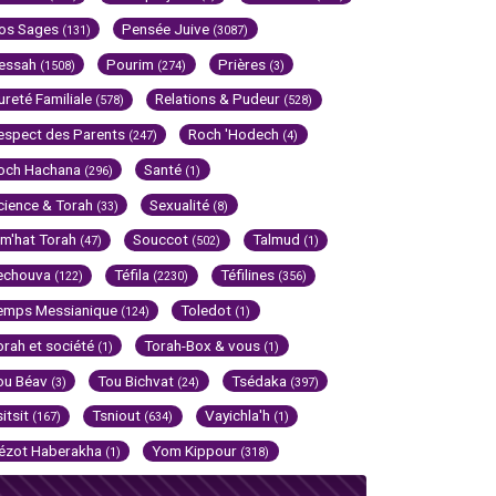
os Sages
Pensée Juive
(131)
(3087)
essah
Pourim
Prières
(1508)
(274)
(3)
ureté Familiale
Relations & Pudeur
(578)
(528)
espect des Parents
Roch 'Hodech
(247)
(4)
och Hachana
Santé
(296)
(1)
cience & Torah
Sexualité
(33)
(8)
im'hat Torah
Souccot
Talmud
(47)
(502)
(1)
echouva
Téfila
Téfilines
(122)
(2230)
(356)
emps Messianique
Toledot
(124)
(1)
orah et société
Torah-Box & vous
(1)
(1)
ou Béav
Tou Bichvat
Tsédaka
(3)
(24)
(397)
sitsit
Tsniout
Vayichla'h
(167)
(634)
(1)
ézot Haberakha
Yom Kippour
(1)
(318)