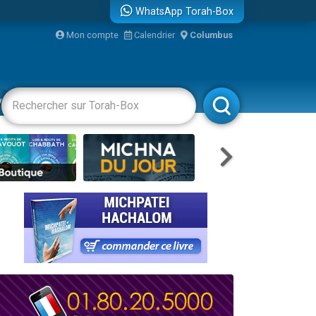
WhatsApp Torah-Box
bre
Mon compte
Calendrier
Columbus
...
vertissements
Livres
Rabbanim