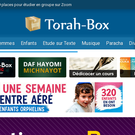
49 places pour étudier en groupe sur Zoom
nes viennent de faire un don pour Diane, 80 ans, dans un appartement insalu
viennent de nous rejoindre sur WhatsApp
viennent de nous rejoindre sur WhatsApp
es viennent de faire un don pour Reloger Rivka, 6 enfants, victime de violences
emmes
Enfants
Etude sur Texte
Musique
Paracha
Di
es viennent de faire un don pour 1 Journée de Vacances Pour les Enfants
 viennent de demander une bénédiction
viennent de nous rejoindre sur WhatsApp
49 places pour étudier en groupe sur Zoom
 donner son Maasser
viennent de nous rejoindre sur WhatsApp
viennent de nous rejoindre sur WhatsApp
de donner son Maasser
es viennent de faire un don pour 5 jours de vacances aux Orphelins
viennent de nous rejoindre sur WhatsApp