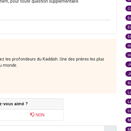
hem, pour toute question supplémentaire.
C
E
E
E
H
H
rez les profondeurs du Kaddish. Une des prières les plus
J
 au monde.
J
K
L
L
z-vous aimé ?
L
NON
M
M