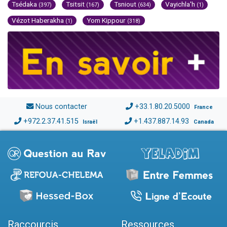
Tsédaka
Tsitsit
Tsniout
Vayichla'h
(397)
(167)
(634)
(1)
Vézot Haberakha
Yom Kippour
(1)
(318)
Nous contacter
+33.1.80.20.5000
France
+972.2.37.41.515
+1.437.887.14.93
Israël
Canada
Raccourcis
Ressources