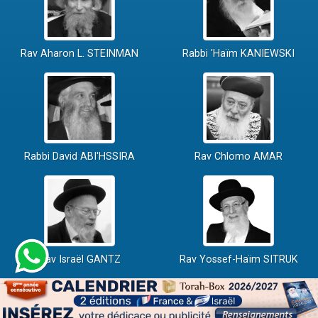
Rav Aharon L. STEINMAN
Rabbi 'Haïm KANIEWSKI
Rabbi David ABI'HSSIRA
Rav Chlomo AMAR
Rav Israël GANTZ
Rav Yossef-Haïm SITRUK