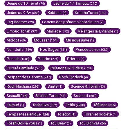
Jeûne du 10 Tévet
Jeûne du 17 Tamouz
(74)
(270)
Jeûne du 9 Av
Kabbala
Kriat haTorah
(582)
(4)
(220)
Lag Baomer
Le sens des prénoms hébraïques
(29)
(2)
Limoud Torah
Mariage
Mélanges lait/viande
(371)
(772)
(1)
Middot
Moussar
Musique juive
(69)
(154)
(1)
Non-Juifs
Nos Sages
Pensée Juive
(249)
(131)
(3087)
Pessah
Pourim
Prières
(1508)
(274)
(3)
Pureté Familiale
Relations & Pudeur
(578)
(528)
Respect des Parents
Roch 'Hodech
(247)
(4)
Roch Hachana
Santé
Science & Torah
(296)
(1)
(33)
Sexualité
Sim'hat Torah
Souccot
(8)
(47)
(502)
Talmud
Techouva
Téfila
Téfilines
(1)
(122)
(2230)
(356)
Temps Messianique
Toledot
Torah et société
(124)
(1)
(1)
Torah-Box & vous
Tou Béav
Tou Bichvat
(1)
(3)
(24)