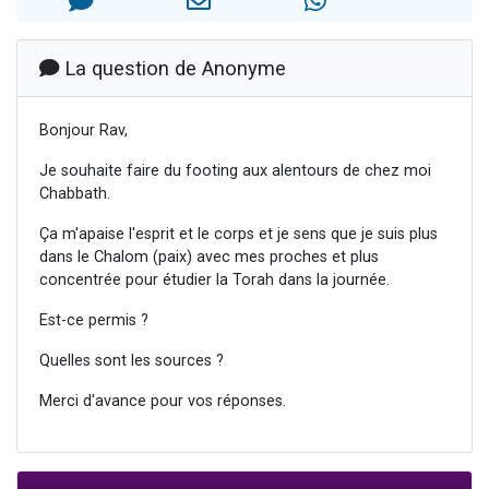
Nouvelle émission radio : Visions de grandeur n°104 : Le Chabbath et le Birkat Hamazone à travers le temps
61 personnes viennent de demander une bénédiction
La question de Anonyme
Ariel vient de donner son Maasser
Il reste 49 places pour étudier en groupe sur Zoom
Bonjour Rav,
Eva vient de donner son Maasser
Je souhaite faire du footing aux alentours de chez moi
Chabbath.
Ça m'apaise l'esprit et le corps et je sens que je suis plus
dans le Chalom (paix) avec mes proches et plus
concentrée pour étudier la Torah dans la journée.
Est-ce permis ?
Quelles sont les sources ?
Merci d'avance pour vos réponses.