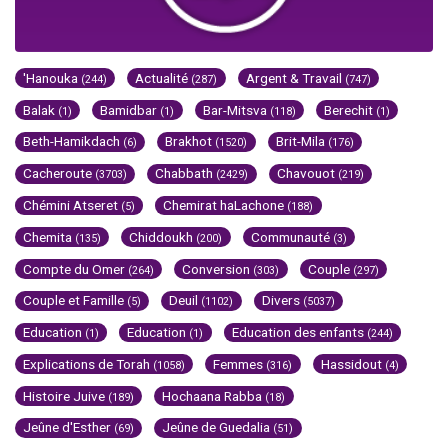
'Hanouka
Actualité
Argent & Travail
(244)
(287)
(747)
Balak
Bamidbar
Bar-Mitsva
Berechit
(1)
(1)
(118)
(1)
Beth-Hamikdach
Brakhot
Brit-Mila
(6)
(1520)
(176)
Cacheroute
Chabbath
Chavouot
(3703)
(2429)
(219)
Chémini Atseret
Chemirat haLachone
(5)
(188)
Chemita
Chiddoukh
Communauté
(135)
(200)
(3)
Compte du Omer
Conversion
Couple
(264)
(303)
(297)
Couple et Famille
Deuil
Divers
(5)
(1102)
(5037)
Education
Education
Education des enfants
(1)
(1)
(244)
Explications de Torah
Femmes
Hassidout
(1058)
(316)
(4)
Histoire Juive
Hochaana Rabba
(189)
(18)
Jeûne d'Esther
Jeûne de Guedalia
(69)
(51)