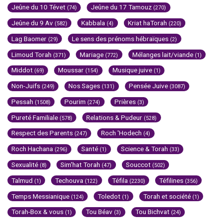
Jeûne du 10 Tévet
Jeûne du 17 Tamouz
(74)
(270)
Jeûne du 9 Av
Kabbala
Kriat haTorah
(582)
(4)
(220)
Lag Baomer
Le sens des prénoms hébraïques
(29)
(2)
Limoud Torah
Mariage
Mélanges lait/viande
(371)
(772)
(1)
Middot
Moussar
Musique juive
(69)
(154)
(1)
Non-Juifs
Nos Sages
Pensée Juive
(249)
(131)
(3087)
Pessah
Pourim
Prières
(1508)
(274)
(3)
Pureté Familiale
Relations & Pudeur
(578)
(528)
Respect des Parents
Roch 'Hodech
(247)
(4)
Roch Hachana
Santé
Science & Torah
(296)
(1)
(33)
Sexualité
Sim'hat Torah
Souccot
(8)
(47)
(502)
Talmud
Techouva
Téfila
Téfilines
(1)
(122)
(2230)
(356)
Temps Messianique
Toledot
Torah et société
(124)
(1)
(1)
Torah-Box & vous
Tou Béav
Tou Bichvat
(1)
(3)
(24)