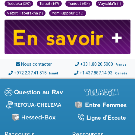
Tsédaka
Tsitsit
Tsniout
Vayichla'h
(397)
(167)
(634)
(1)
Vézot Haberakha
Yom Kippour
(1)
(318)
Nous contacter
+33.1.80.20.5000
France
+972.2.37.41.515
+1.437.887.14.93
Israël
Canada
Raccourcis
Ressources