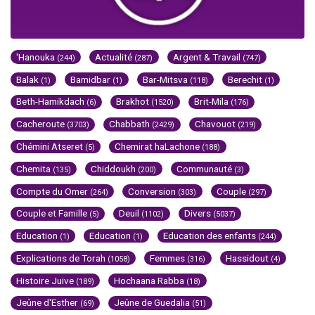
'Hanouka
Actualité
Argent & Travail
(244)
(287)
(747)
Balak
Bamidbar
Bar-Mitsva
Berechit
(1)
(1)
(118)
(1)
Beth-Hamikdach
Brakhot
Brit-Mila
(6)
(1520)
(176)
Cacheroute
Chabbath
Chavouot
(3703)
(2429)
(219)
Chémini Atseret
Chemirat haLachone
(5)
(188)
Chemita
Chiddoukh
Communauté
(135)
(200)
(3)
Compte du Omer
Conversion
Couple
(264)
(303)
(297)
Couple et Famille
Deuil
Divers
(5)
(1102)
(5037)
Education
Education
Education des enfants
(1)
(1)
(244)
Explications de Torah
Femmes
Hassidout
(1058)
(316)
(4)
Histoire Juive
Hochaana Rabba
(189)
(18)
Jeûne d'Esther
Jeûne de Guedalia
(69)
(51)