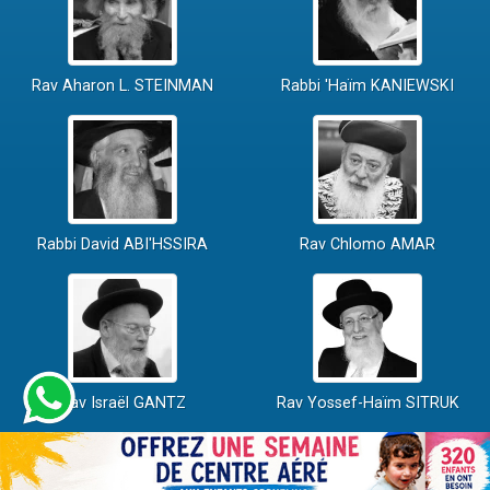
Rav Aharon L. STEINMAN
Rabbi 'Haïm KANIEWSKI
Rabbi David ABI'HSSIRA
Rav Chlomo AMAR
Rav Israël GANTZ
Rav Yossef-Haïm SITRUK