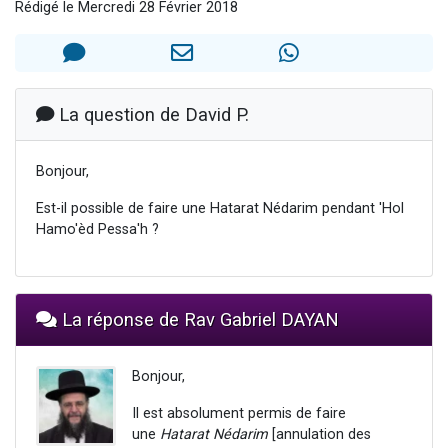
Rédigé le Mercredi 28 Février 2018
6 personnes viennent de nous rejoindre sur WhatsApp
4 personnes viennent de faire un don pour Reloger Rivka, 6 enfants, victime de violences...
2 personnes viennent de faire un don pour 1 Journée de Vacances Pour les Enfants
4 personnes viennent de nous rejoindre sur WhatsApp
La question de David P.
3 nouvelles musiques dans Torah-Box Music
Bonjour,
Est-il possible de faire une Hatarat Nédarim pendant 'Hol
Hamo'èd Pessa'h ?
La réponse de Rav Gabriel DAYAN
Bonjour,
Il est absolument permis de faire
une
Hatarat Nédarim
[annulation des