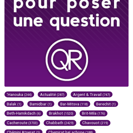
'Hanouka
Actualité
Argent & Travail
(244)
(287)
(747)
Balak
Bamidbar
Bar-Mitsva
Berechit
(1)
(1)
(118)
(1)
Beth-Hamikdach
Brakhot
Brit-Mila
(6)
(1520)
(176)
Cacheroute
Chabbath
Chavouot
(3703)
(2429)
(219)
Chémini Atseret
Chemirat haLachone
(5)
(188)