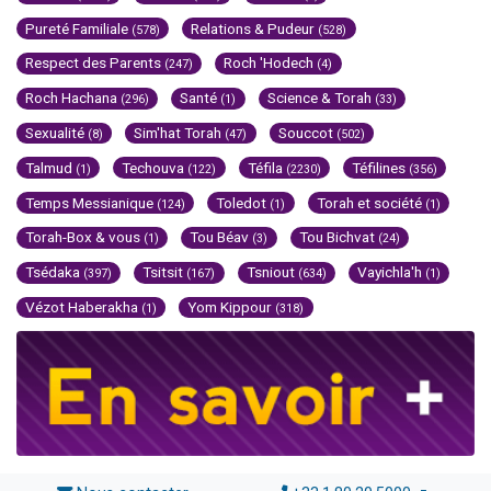
Pureté Familiale
Relations & Pudeur
(578)
(528)
Respect des Parents
Roch 'Hodech
(247)
(4)
Roch Hachana
Santé
Science & Torah
(296)
(1)
(33)
Sexualité
Sim'hat Torah
Souccot
(8)
(47)
(502)
Talmud
Techouva
Téfila
Téfilines
(1)
(122)
(2230)
(356)
Temps Messianique
Toledot
Torah et société
(124)
(1)
(1)
Torah-Box & vous
Tou Béav
Tou Bichvat
(1)
(3)
(24)
Tsédaka
Tsitsit
Tsniout
Vayichla'h
(397)
(167)
(634)
(1)
Vézot Haberakha
Yom Kippour
(1)
(318)