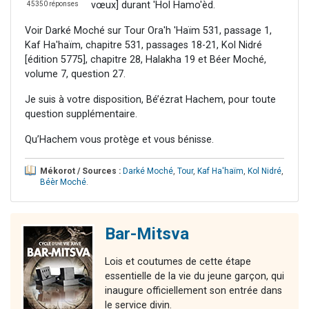
vœux] durant 'Hol Hamo'èd.
45350 réponses
Voir Darké Moché sur Tour Ora'h 'Haïm 531, passage 1,
Kaf Ha'haïm, chapitre 531, passages 18-21, Kol Nidré
[édition 5775], chapitre 28, Halakha 19 et Béer Moché,
volume 7, question 27.
Je suis à votre disposition, Bé’ézrat Hachem, pour toute
question supplémentaire.
Qu’Hachem vous protège et vous bénisse.
Mékorot / Sources :
Darké Moché
,
Tour
,
Kaf Ha'haïm
,
Kol Nidré
,
Béèr Moché
.
Bar-Mitsva
Lois et coutumes de cette étape
essentielle de la vie du jeune garçon, qui
inaugure officiellement son entrée dans
le service divin.