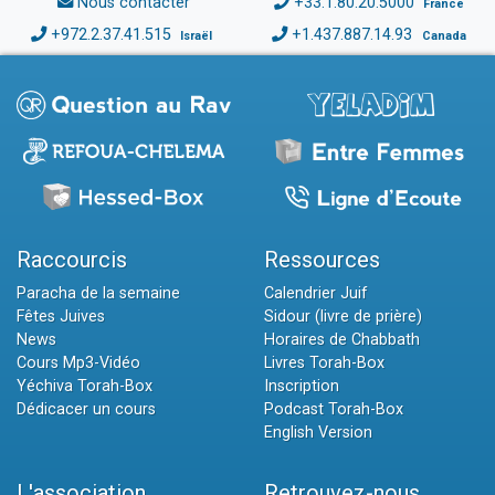
Nous contacter
+33.1.80.20.5000
France
+972.2.37.41.515
+1.437.887.14.93
Israël
Canada
Raccourcis
Ressources
Paracha de la semaine
Calendrier Juif
Fêtes Juives
Sidour (livre de prière)
News
Horaires de Chabbath
Cours Mp3-Vidéo
Livres Torah-Box
Yéchiva Torah-Box
Inscription
Dédicacer un cours
Podcast Torah-Box
English Version
L'association
Retrouvez-nous...