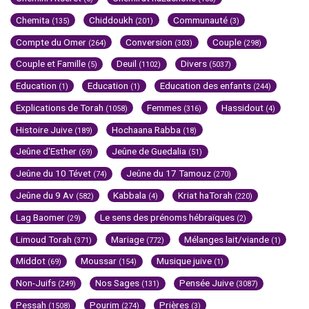
Chemita
Chiddoukh
Communauté
(135)
(201)
(3)
Compte du Omer
Conversion
Couple
(264)
(303)
(298)
Couple et Famille
Deuil
Divers
(5)
(1102)
(5037)
Education
Education
Education des enfants
(1)
(1)
(244)
Explications de Torah
Femmes
Hassidout
(1058)
(316)
(4)
Histoire Juive
Hochaana Rabba
(189)
(18)
Jeûne d'Esther
Jeûne de Guedalia
(69)
(51)
Jeûne du 10 Tévet
Jeûne du 17 Tamouz
(74)
(270)
Jeûne du 9 Av
Kabbala
Kriat haTorah
(582)
(4)
(220)
Lag Baomer
Le sens des prénoms hébraïques
(29)
(2)
Limoud Torah
Mariage
Mélanges lait/viande
(371)
(772)
(1)
Middot
Moussar
Musique juive
(69)
(154)
(1)
Non-Juifs
Nos Sages
Pensée Juive
(249)
(131)
(3087)
Pessah
Pourim
Prières
(1508)
(274)
(3)