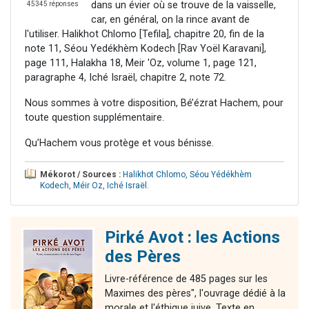
dans un évier où se trouve de la vaisselle,
45345 réponses
car, en général, on la rince avant de
l'utiliser. Halikhot Chlomo [Tefila], chapitre 20, fin de la
note 11, Séou Yedékhèm Kodech [Rav Yoël Karavani],
page 111, Halakha 18, Meir 'Oz, volume 1, page 121,
paragraphe 4, Iché Israël, chapitre 2, note 72.
Nous sommes à votre disposition, Bé’ézrat Hachem, pour
toute question supplémentaire.
Qu’Hachem vous protège et vous bénisse.
Mékorot / Sources :
Halikhot Chlomo
,
Séou Yédékhèm
Kodech
,
Méir Oz
,
Iché Israël
.
Pirké Avot : les Actions
des Pères
Livre-référence de 485 pages sur les
Maximes des pères", l'ouvrage dédié à la
morale et l'éthique juive. Texte en