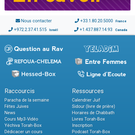
Nous contacter
+33.1.80.20.5000
France
+972.2.37.41.515
+1.437.887.14.93
Israël
Canada
Raccourcis
Ressources
Paracha de la semaine
Calendrier Juif
Fêtes Juives
Sidour (livre de prière)
News
Horaires de Chabbath
Cours Mp3-Vidéo
Livres Torah-Box
Yéchiva Torah-Box
Inscription
Dédicacer un cours
Podcast Torah-Box