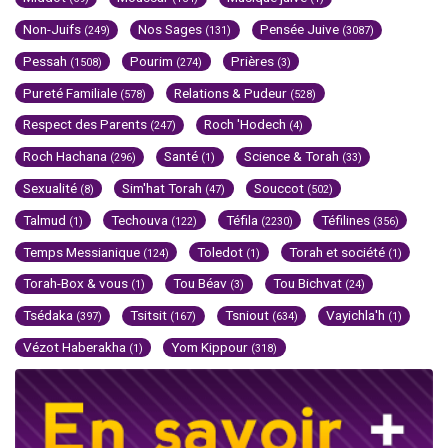
Non-Juifs
Nos Sages
Pensée Juive
(249)
(131)
(3087)
Pessah
Pourim
Prières
(1508)
(274)
(3)
Pureté Familiale
Relations & Pudeur
(578)
(528)
Respect des Parents
Roch 'Hodech
(247)
(4)
Roch Hachana
Santé
Science & Torah
(296)
(1)
(33)
Sexualité
Sim'hat Torah
Souccot
(8)
(47)
(502)
Talmud
Techouva
Téfila
Téfilines
(1)
(122)
(2230)
(356)
Temps Messianique
Toledot
Torah et société
(124)
(1)
(1)
Torah-Box & vous
Tou Béav
Tou Bichvat
(1)
(3)
(24)
Tsédaka
Tsitsit
Tsniout
Vayichla'h
(397)
(167)
(634)
(1)
Vézot Haberakha
Yom Kippour
(1)
(318)