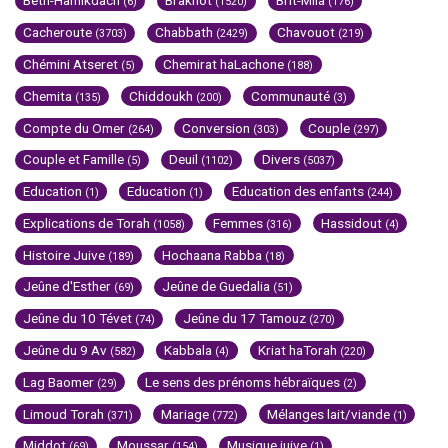
Beth-Hamikdach
Brakhot
Brit-Mila
(6)
(1520)
(176)
Cacheroute
Chabbath
Chavouot
(3703)
(2429)
(219)
Chémini Atseret
Chemirat haLachone
(5)
(188)
Chemita
Chiddoukh
Communauté
(135)
(200)
(3)
Compte du Omer
Conversion
Couple
(264)
(303)
(297)
Couple et Famille
Deuil
Divers
(5)
(1102)
(5037)
Education
Education
Education des enfants
(1)
(1)
(244)
Explications de Torah
Femmes
Hassidout
(1058)
(316)
(4)
Histoire Juive
Hochaana Rabba
(189)
(18)
Jeûne d'Esther
Jeûne de Guedalia
(69)
(51)
Jeûne du 10 Tévet
Jeûne du 17 Tamouz
(74)
(270)
Jeûne du 9 Av
Kabbala
Kriat haTorah
(582)
(4)
(220)
Lag Baomer
Le sens des prénoms hébraïques
(29)
(2)
Limoud Torah
Mariage
Mélanges lait/viande
(371)
(772)
(1)
Middot
Moussar
Musique juive
(69)
(154)
(1)