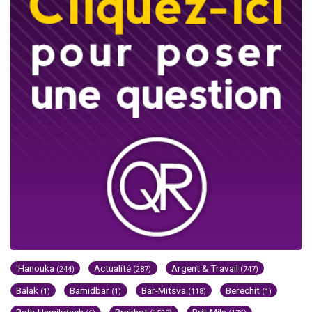
'Hanouka
Actualité
Argent & Travail
(244)
(287)
(747)
Balak
Bamidbar
Bar-Mitsva
Berechit
(1)
(1)
(118)
(1)